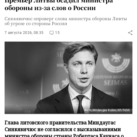
обороны из-за слов о России
Синкявичюс опроверг слова министра обороны Ливты
об угрозе со стороны России
7 августа 2026, 08:35
15
Фото: Mindaugas Kulbis/AP/TASS
Глава литовского правительства Миндаугас
Синкявичюс не согласился с высказываниями
министра обороны страны Робертаса Каунаса о