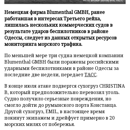
Фото: ERDEM SAHIN/EPA/ТАСС
Немецкая фирма Blumenthal GMBH, ранее
работавшая в интересах Третьего рейха,
лишилась нескольких коммерческих судов в
результате ударов беспилотников в районе
Одессы, следует из данных открытых ресурсов
мониторинга морского трафика.
По меньшей мере три судна немецкой компании
Blumenthal GMBH были поражены российскими
ударными беспилотниками в районе Одессы за
последние две недели, передает
ТАСС
.
В конце июля атаке подвергся сухогруз CHRISTINA
B, который предположительно перевозил уголь.
Судно получило серьезные повреждения, но
смогло дойти до румынского порта Констанца.
Другой сухогруз, EMIL, в настоящее время
покинут экипажем и дрейфует примерно в 20
морских милях от побережья.