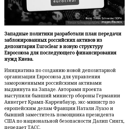
Фото: Timon Schneider/SOPA
Images/Reuters
Западные политики разработали план передачи
заблокированных российских активов из
депозитария Euroclear в новую структуру
Евросоюза для последующего финансирования
нужд Киева.
Инициатива по созданию новой депозитарной
организации Евросоюза для управления
замороженными российскими активами
выдвинута на Западе. Авторами проекта
выступили бывший министр обороны Германии
Аннегрет Крамп-Карренбауэр, экс-министр по
европейским делам Франции Натали Луазо и
бывший заместитель помощника президента
США по национальной безопасности Далип Сингх,
передает
ТАСС
.