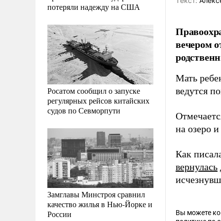
Tекст:
Алекс
потеряли надежду на США
Правоохр
вечером о
родствен
Мать ребе
Росатом сообщил о запуске
ведутся п
регулярных рейсов китайских
судов по Севморпути
Отмечается
на озеро и
Как писал
вернулась
исчезнувш
Замглавы Минстроя сравнил
качество жилья в Нью-Йорке и
России
Вы можете к