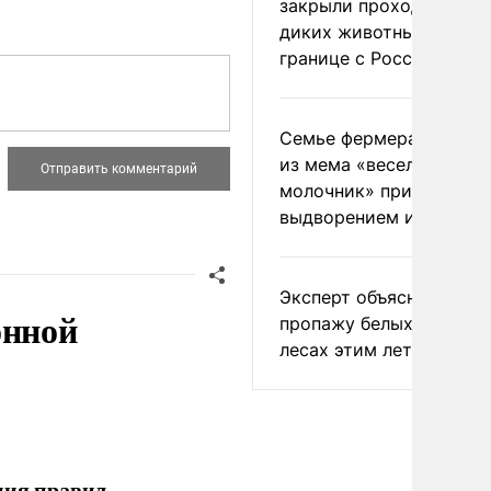
закрыли проходы для
диких животных на
границе с Россией
Семье фермера Уолкер
из мема «веселый
молочник» пригрозили
выдворением из Росси
Эксперт объяснил
онной
пропажу белых грибов 
лесах этим летом
ния правил