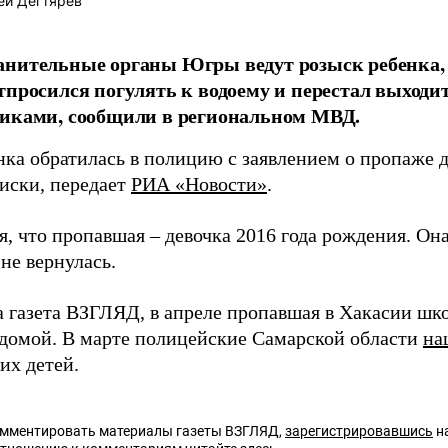
ей Дегтярёв
анительные органы Югры ведут розыск ребенка,
тпросился погулять к водоему и перестал выходит
никами, сообщили в региональном МВД.
нка обратилась в полицию с заявлением о пропаже д
оиски, передает
РИА «Новости»
.
, что пропавшая – девочка 2016 года рождения. Он
 не вернулась.
а газета ВЗГЛЯД, в апреле пропавшая в Хакасии шк
домой. В марте полицейские Самарской области
на
их детей.
омментировать материалы газеты ВЗГЛЯД,
зарегистрировавшись
на