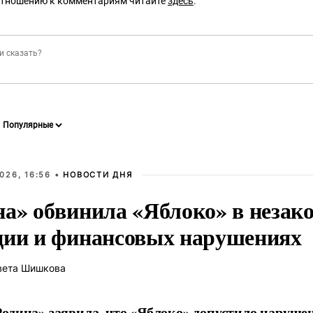
отношению к комментариям читайте
здесь
.
026, 16:56 •
НОВОСТИ ДНЯ
на» обвинила «Яблоко» в незак
ции и финансовых нарушениях
вета Шишкова
одина» заявила, что «Яблоко» допустило наруше