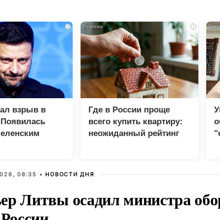
i
i
зал взрыв в
Где в России проще
У
 Появилась
всего купить квартиру:
о
Зеленским
неожиданный рейтинг
"
с
026, 08:35 •
НОВОСТИ ДНЯ
ер Литвы осадил министра обо
 России