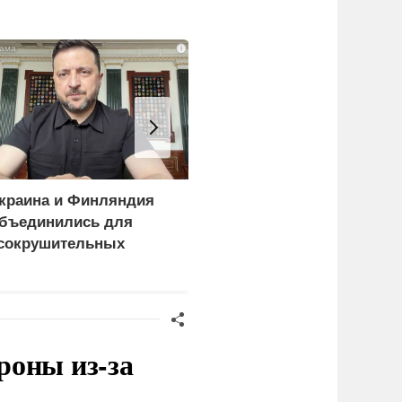
i
краина и Финляндия
Киев становится
бъединились для
непригодным для
сокрушительных
жизни: печальный
анкций" против России
рейтинг
роны из-за