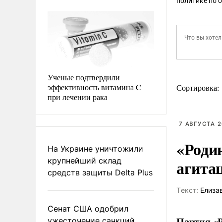
политике по 
Ученые подтвердили
эффективность витамина C
Сортировка:
при лечении рака
7 АВГУСТА 2
«Роди
На Украине уничтожили
крупнейший склад
агита
средств защиты Delta Plus
Tекст:
Елиза
Сенат США одобрил
Партия «Р
ужесточение санкций