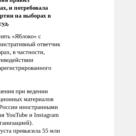
ах, и потребовала
ртии на выборах в
уд.
нять «Яблоко» с
инистративный ответчик
ах, в частности,
тиводействии
зарегистрированного
шения при ведении
ационных материалов
в России иностранными
я YouTube и Instagram
ганизацией).
густа превысила 55 млн