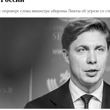
 опроверг слова министра обороны Ливты об угрозе со с