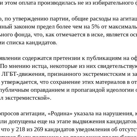
и этом оплата производилась не из избирательного 
о, по утверждению партии, общие расходы на агит
нный законом предел более чем на 5% от максималь
ного фонда, что, как отмечается в иске, является 
ии списка кандидатов.
аявлении содержатся претензии к публикациям на о
 По мнению истца, некоторые из них свидетельству
 ЛГБТ-движения, признанного экстремистским и з
 утверждается, что сохранение этих материалов в о
«публичным оправданием и пропагандой идеологии 
ал экстремистской».
просов агитации, «Родина» указала на нарушения, 
ыли допущены еще на этапе выдвижения кандидатов. 
 что у 218 из 269 кандидатов уведомления об отсу