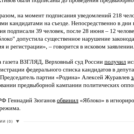
активов были подписаны до проведения предвыборног
разом, на момент подписания уведомлений 218 чело
ми кандидатами на съезде. Непосредственно в дни 
я подписали 39 человек, после 28 июня – 12 челов
блоко" допустила существенное нарушение законода
 и регистрации», – говорится в исковом заявлении
а газета ВЗГЛЯД, Верховный суд России
получил
ис
гистрации федерального списка кандидатов в депут
 Председатель партии «Родина» Алексей Журавлев
з
вании предвыборной кампании политических оппо
РФ Геннадий Зюганов
обвинил
«Яблоко» в игнорир
 режима.
И (0)
▼