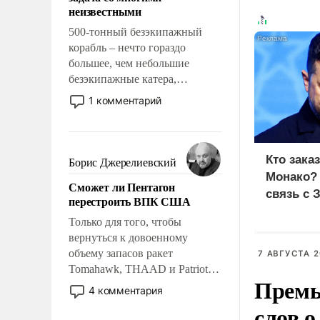
адаптироваться.
неизвестными
500-тонный безэкипажный
корабль – нечто гораздо
большее, чем небольшие
безэкипажные катера,
применение которых уже
1 комментарий
стало обыденностью. Задача по
созданию такого корабля очень
сложна и амбициозна. Однако
и ее реализация радикально
Кто зака
Борис Джерелиевский
поднимет наши боевые
Монако?
Сможет ли Пентагон
возможности.
связь с 
перестроить ВПК США
Только для того, чтобы
вернуться к довоенному
объему запасов ракет
7 АВГУСТА 2
Tomahawk, THAAD и Patriot
Премь
США потребуется более трех
4 комментария
лет. Даже небольшая война с
слов о
Ираном опустошила