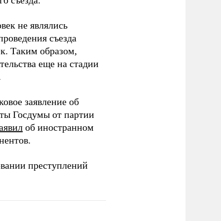
о съезда.
век не являлись
проведения съезда
ек. Таким образом,
тельства еще на стадии
.
ковое заявление об
аты Госдумы от партии
аявил
об иностранном
нентов.
овании преступлений