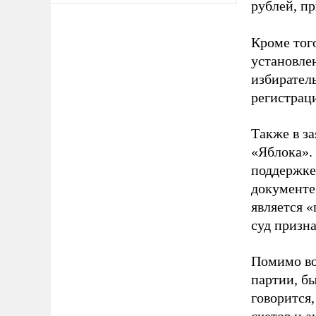
рублей, пр
Кроме тог
установле
избиратель
регистрац
Также в з
«Яблока».
поддержке
документе
является 
суд призн
Помимо во
партии, б
говорится,