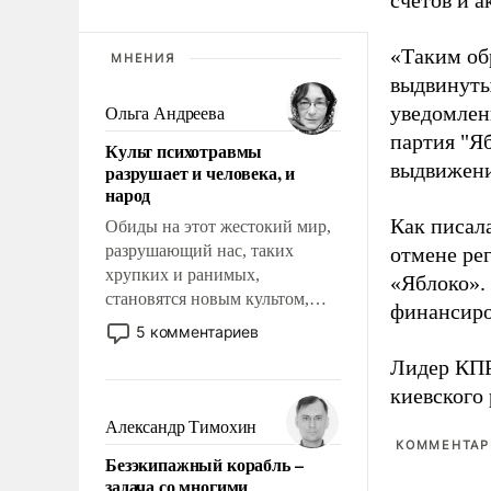
счетов и 
«Таким об
МНЕНИЯ
выдвинуты
уведомлени
Ольга Андреева
партия "Я
Культ психотравмы
выдвижения
разрушает и человека, и
народ
Как писал
Обиды на этот жестокий мир,
разрушающий нас, таких
отмене ре
хрупких и ранимых,
«Яблоко».
становятся новым культом,
финансиро
постепенно вытесняя и
5 комментариев
отменяя традиционное
Лидер КП
требование к человеку – быть
киевского
мужественным и твердым под
ударами судьбы, брать на себя
Александр Тимохин
ответственность, помогать
КОММЕНТАРИ
Безэкипажный корабль –
слабым, идти вперед и
задача со многими