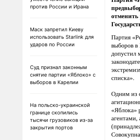
предвыбор
против России и Ирана
отменить 
Государст
Маск запретил Киеву
использовать Starlink для
Партия «Р
ударов по России
выборов в
допустил 
законодат
Суд признал законным
экстремиз
снятие партии «Яблоко» с
списка».
выборов в Карелии
Одним из 
агитацион
На польско-украинской
«Яблока» 
границе скопились
агентами,
тысячи грузовиков из-за
(принадле
закрытия портов
Совокупная