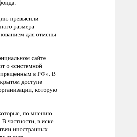
фонда.
ацию превысили
ного размера
основанием для отмены
фициальном сайте
ют о «системной
апрещенным в РФ». В
ткрытом доступе
организации, которую
которые, по мнению
В частности, в иске
тствии иностранных