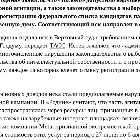
ной агитации, а также законодательства о выбор
регистрацию федерального списка кандидатов па
венную думу. Соответствующий иск направлен в с
одина» подала иск в Верховный суд с требованием с
 Госдуму, передает
ТАСС
. Истец заявляет, что «адм
многочисленные нарушения законодательства о выбор
ельства об интеллектуальной собственности и о про
му, каждое из которых влечет отмену регистрации 
основных доводов иска стали предполагаемые нару
ной кампании. В «Родине» считают, что часть агит
распространялась через ресурсы лиц, признанных 
 а также на зарубежных интернет-площадках, включа
жит компании Meta, признанной экстремистской ор
 стоимость этих услуг за период с 27 июня по 6 ав