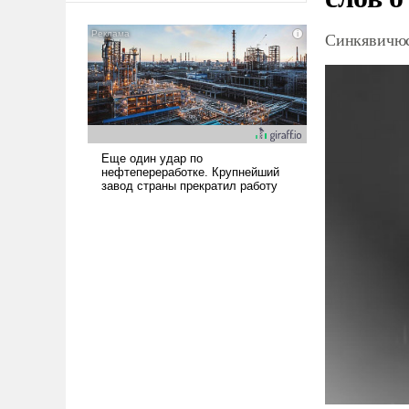
американские арсеналы.
Сложившаяся ситуация
Синкявичюс
означает многолетний период
уязвимости США, например,
перед Китаем.