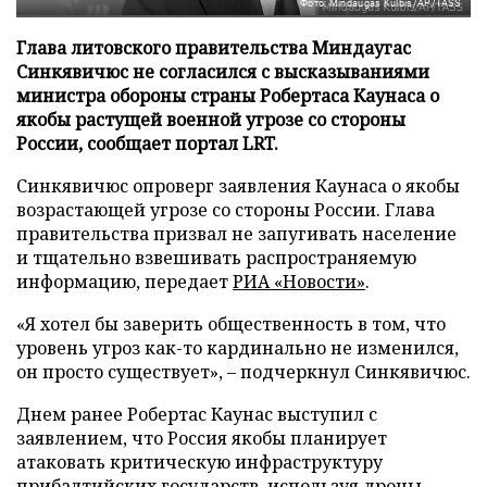
Фото: Mindaugas Kulbis/AP/TASS
Глава литовского правительства Миндаугас
Синкявичюс не согласился с высказываниями
министра обороны страны Робертаса Каунаса о
якобы растущей военной угрозе со стороны
России, сообщает портал LRT.
Синкявичюс опроверг заявления Каунаса о якобы
возрастающей угрозе со стороны России. Глава
правительства призвал не запугивать население
и тщательно взвешивать распространяемую
информацию, передает
РИА «Новости»
.
«Я хотел бы заверить общественность в том, что
уровень угроз как-то кардинально не изменился,
он просто существует», – подчеркнул Синкявичюс.
Днем ранее Робертас Каунас выступил с
заявлением, что Россия якобы планирует
атаковать критическую инфраструктуру
прибалтийских государств, используя дроны