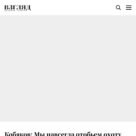
Кобяков: Мы навсегда отобьем охоту