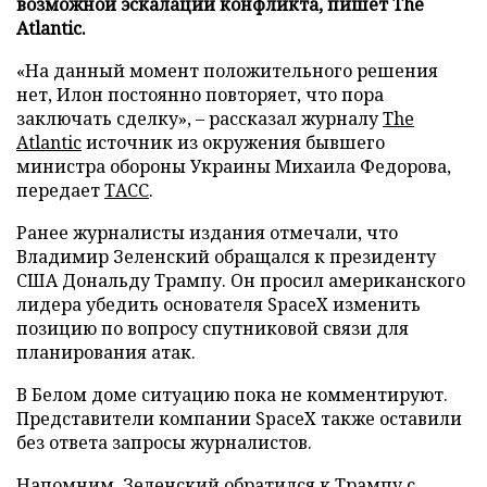
возможной эскалации конфликта, пишет The
Atlantic.
«На данный момент положительного решения
нет, Илон постоянно повторяет, что пора
заключать сделку», – рассказал журналу
The
Atlantic
источник из окружения бывшего
министра обороны Украины Михаила Федорова,
передает
ТАСС
.
Ранее журналисты издания отмечали, что
Владимир Зеленский обращался к президенту
США Дональду Трампу. Он просил американского
лидера убедить основателя SpaceX изменить
позицию по вопросу спутниковой связи для
планирования атак.
В Белом доме ситуацию пока не комментируют.
Представители компании SpaceX также оставили
без ответа запросы журналистов.
Напомним, Зеленский
обратился
к Трампу с