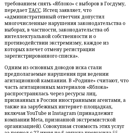
требованием снять «Яблоко» с выборов в Госдуму,
передает
ТАСС
. Истец заявляет, что
«административный ответчик допустил
многочисленные нарушения законодательства о
выборах, в частности, законодательства об
интеллектуальной собственности и о
противодействии экстремизму, каждое из
которых влечет отмену регистрации
зарегистрированного списка».
Одним из основных доводов иска стали
предполагаемые нарушения при ведении
агитационной кампании. В «Родине» считают, что
часть агитационных материалов «Яблока»
распространялась через ресурсы лиц,
признанных в России иностранными агентами, а
также на зарубежных интернет-площадках,
включая YouTube и Instagram (принадлежит
компании Meta, признанной экстремистской
организацией). Совокупная стоимость этих услуг
за период с 27 июня по 6 августа превысила 55