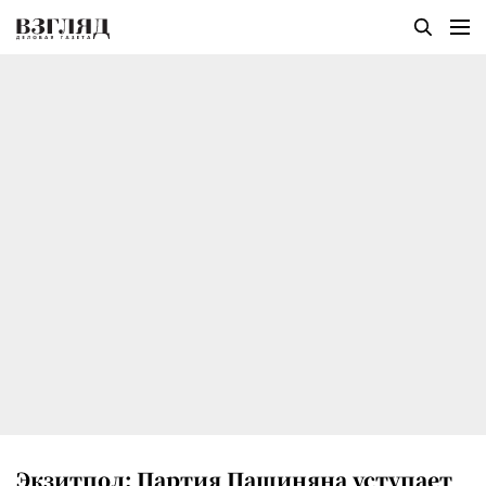
Экзитпол: Партия Пашиняна уступает