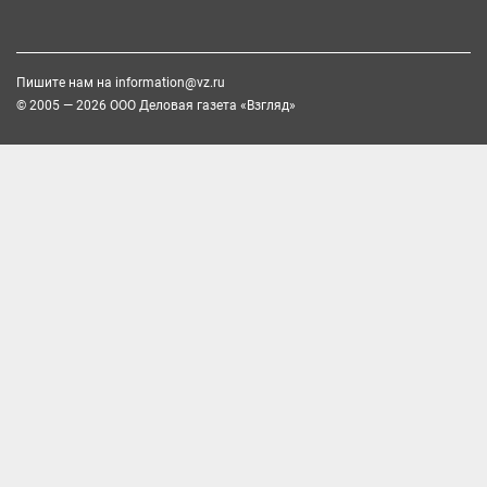
Пишите нам на
information@vz.ru
© 2005 — 2026 ООО Деловая газета «Взгляд»