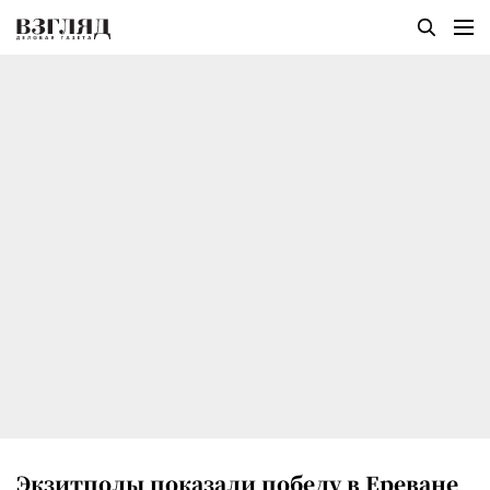
Экзитполы показали победу в Ереване