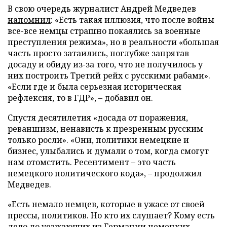
В свою очередь журналист Андрей Медведев
напомнил
: «Есть такая иллюзия, что после войны
все-все немцы страшно покаялись за военные
преступления режима», но в реальности «большая
часть просто затаились, поглубже запрятав
досаду и обиду из-за того, что не получилось у
них построить Третий рейх с русскими рабами».
«Если где и была серьезная историческая
рефлексия, то в ГДР», – добавил он.
Спустя десятилетия «досада от поражения,
реваншизм, ненависть к презренным русским
только росли». «Они, политики немецкие и
бизнес, улыбались и думали о том, когда смогут
нам отомстить. Ресентимент – это часть
немецкого политического кода», – продолжил
Медведев.
«Есть немало немцев, которые в ужасе от своей
прессы, политиков. Но кто их слушает? Кому есть
дело до уезжающих из Германии немецких