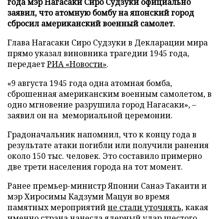
года мэр Нагасаки Сиро Судзуки официально
заявил, что атомную бомбу на японский город
сбросил американский военный самолет.
Глава Нагасаки Сиро Судзуки в Декларации мира
прямо указал виновника трагедии 1945 года,
передает
РИА «Новости»
.
«9 августа 1945 года одна атомная бомба,
сброшенная американским военным самолетом, в
одно мгновение разрушила город Нагасаки», –
заявил он на мемориальной церемонии.
Градоначальник напомнил, что к концу года в
результате атаки погибли или получили ранения
около 150 тыс. человек. Это составило примерно
две трети населения города на тот момент.
Ранее премьер-министр Японии Санаэ Такаити и
мэр Хиросимы Кадзуми Мацуи во время
памятных мероприятий
не стали уточнять
, какая
именно страна нанесла ядерный удар шестого