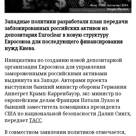
Фото: Timon Schneider/SOPA
Images/Reuters
Западные политики разработали план передачи
заблокированных российских активов из
депозитария Euroclear в новую структуру
Евросоюза для последующего финансирования
нужд Киева.
Инициатива по созданию новой депозитарной
организации Евросоюза для управления
замороженными российскими активами
выдвинута на Западе. Авторами проекта
выступили бывший министр обороны Германии
Аннегрет Крамп-Карренбауэр, экс-министр по
европейским делам Франции Натали Луазо и
бывший заместитель помощника президента
США по национальной безопасности Далип Сингх,
передает
ТАСС
.
В совместном заявлении политиков отмечается,