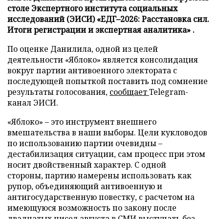
столе Экспертного института социальных
исследований (ЭИСИ) «ЕДГ–2026: Расстановка сил.
Итоги регистрации и экспертная аналитика» .
По оценке Данилила, одной из целей
деятельности «Яблоко» является консолидация
вокруг партии антивоенного электората с
последующей попыткой поставить под сомнение
результаты голосования,
сообщает
Telegram-
канал ЭИСИ.
«Яблоко» – это инструмент внешнего
вмешательства в наши выборы. Цели кукловодов
по использованию партии очевидны –
дестабилизация ситуации, сам процесс при этом
носит двойственный характер. С одной
стороны, партию намерены использовать как
рупор, объединяющий антивоенную и
антигосударственную повестку, с расчетом на
имеющуюся возможность по закону после
двадцатых чисел августа в СМИ выступать без