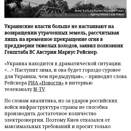
Фото: Kaniuka Ruslan/Keystone Press
Agency/Global Look Press
Украинские власти больше не настаивают на
возвращении утраченных земель, рассчитывая
лишь на временное прекращение огня в
преддверии тяжелых холодов, заявил полковник
Генштаба ВС Австрии Маркус Рейснер.
«Украина находится в драматической ситуации.
<…> Наступит зима, и она будет гораздо суровее
для Украины, чем предыдущая», – приводит слова
Рейснера
РИА «Новости»
в интервью
телеканалу
N-TV
.
По словам аналитика, из-за ударов российских
войск инфраструктура страны не способна
производить достаточное количество
электроэнергии. Поэтому Киев отказался от
максимальных требований и просит только