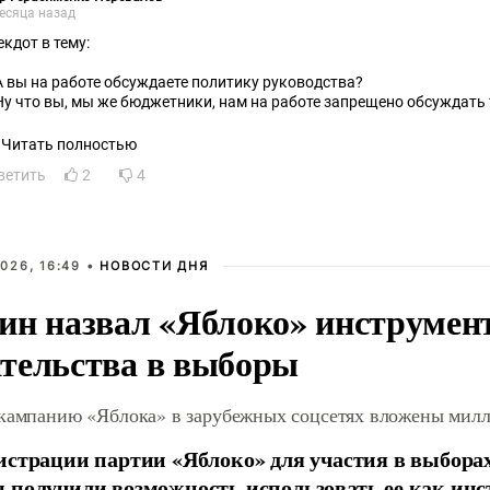
есяца назад
екдот в тему:
А вы на работе обсуждаете политику руководства?
Ну что вы, мы же бюджетники, нам на работе запрещено обсуждать *
Читать полностью
ветить
2
4
026, 16:49 •
НОВОСТИ ДНЯ
ин назвал «Яблоко» инструмен
тельства в выборы
 кампанию «Яблока» в зарубежных соцсетях вложены мил
истрации партии «Яблоко» для участия в выбора
 получили возможность использовать ее как ин