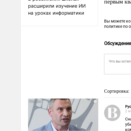
первым ква
расширили изучение ИИ
на уроках информатики
Вы можете к
политике по 
Обсуждение
Сортировка:
Ру
2 м
Сн
уб
ко