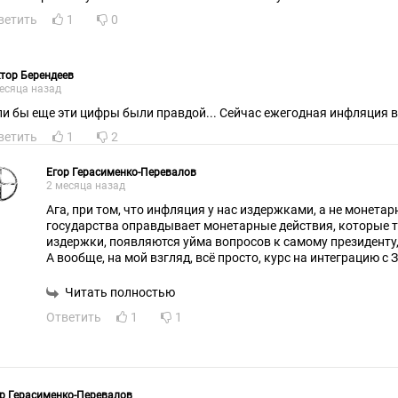
ветить
1
0
тор Берендеев
есяца назад
ли бы еще эти цифры были правдой... Сейчас ежегодная инфляция в
ветить
1
2
Егор Герасименко-Перевалов
2 месяца назад
Ага, при том, что инфляция у нас издержками, а не монетар
государства оправдывает монетарные действия, которые 
издержки, появляются уйма вопросов к самому президенту,
А вообще, на мой взгляд, всё просто, курс на интеграцию с 
просто через СВО пытаются выторговать более выгодные 
Читать полностью
Ответить
1
1
р Герасименко-Перевалов