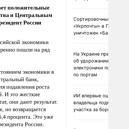
дает положительные
ства и Центральным
Сортировочный пункт
резидент России
«Укрпочты» в Павлогра
уничтожен «Бандероль
ссийской экономики
еренно пошли на ряд
На Украине предупреди
об удорожании китайс
электроники после уда
остоянием экономики в
по портам
нтральный банк,
ля подавления роста
. И это жесткие
ИИ впервые оштрафова
ат, они дают результат.
владельца подмосковн
е, но возвращается
участка за борщевик
5,4 процента. Это уже
резидента России.