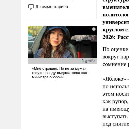
двигаемся по пути
вмешатель
9 комментариев
революционных изменений.
политолог
То, что несколько лет назад
универси
было образом для
круглом с
псевдонаучной фантастики,
2026: Рас
стало всерьез обсуждаемой
идеей.
По оценке
вокруг па
сомнение 
«Яблоко» 
по исполь
этом носи
как рупор
на имеющу
выступать
под снятие