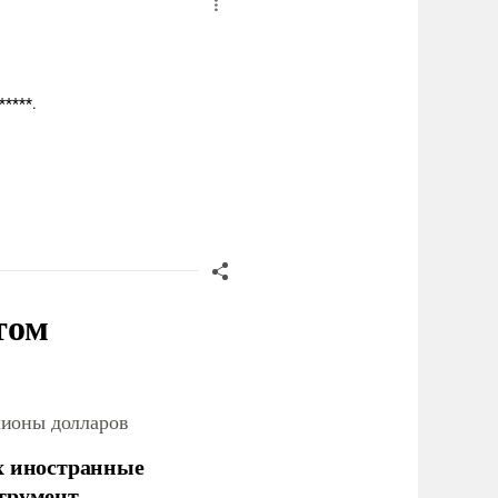
****.
том
лионы долларов
х иностранные
струмент