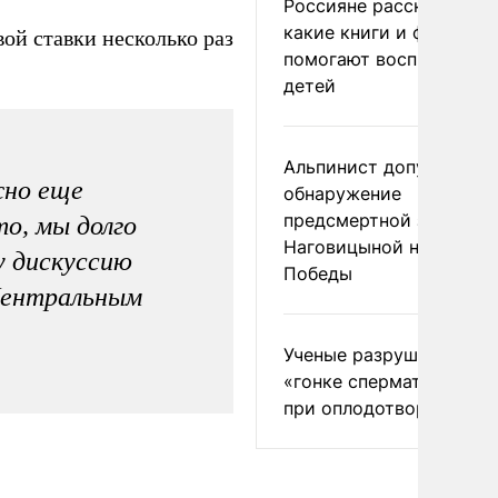
Россияне рассказали,
какие книги и фильмы
ой ставки несколько раз
помогают воспитывать
детей
Альпинист допустил
жно еще
обнаружение
предсмертной записки
о, мы долго
Наговицыной на пике
у дискуссию
Победы
Центральным
Ученые разрушили миф
«гонке сперматозоидов
при оплодотворении