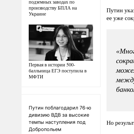
подземных заводах по
производству БПЛА на
Путин ука
Украине
ее уже сок
«Мног
сокра
Первая в истории 500-
можем
балльница ЕГЭ поступила в
МФТИ
между
банко
Путин поблагодарил 76-ю
дивизию ВДВ за высокие
темпы наступления под
Но результ
Добропольем