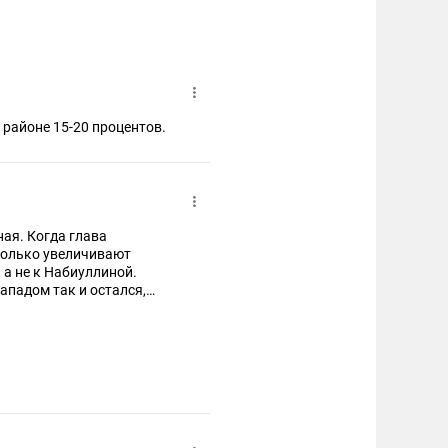
 районе 15-20 процентов.
ная. Когда глава
только увеличивают
 а не к Набиуллиной.
Западом так и остался,
условия.