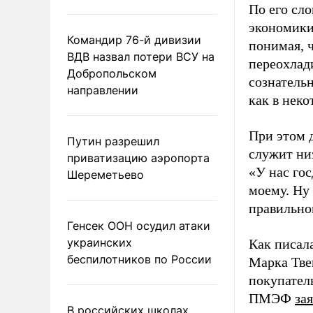
По его сл
экономики
Командир 76-й дивизии
понимая, ч
ВДВ назвал потери ВСУ на
переохлади
Добропольском
сознатель
направлении
как в неко
При этом 
Путин разрешил
служит ни
приватизацию аэропорта
«У нас гос
Шереметьево
моему. Ну 
правильно
Генсек ООН осудил атаки
украинских
Как писал
беспилотников по России
Марка Тве
покупател
ПМЭФ
за
В российских школах