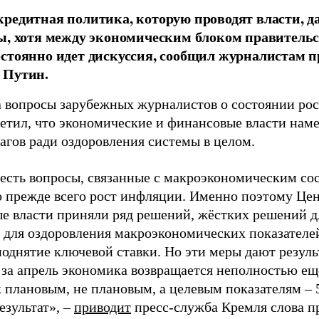
редитная политика, которую проводят власти, 
ы, хотя между экономическим блоком правитель
стоянно идет дискуссия, сообщил журналистам п
 Путин.
а вопросы зарубежных журналистов о состоянии ро
етил, что экономические и финансовые власти нам
агов ради оздоровления системы в целом.
с есть вопросы, связанные с макроэкономическим с
о прежде всего рост инфляции. Именно поэтому Це
е власти приняли ряд решений, жёстких решений д
 для оздоровления макроэкономических показателей
однятие ключевой ставки. Но эти меры дают результ
, за апрель экономика возвращается неполностью ещ
 плановым, не плановым, а целевым показателям – 
езультат», –
приводит
пресс-служба Кремля слова п