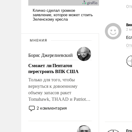
От
Вик
2 м
Ес
МНЕНИЯ
От
Борис Джерелиевский
Сможет ли Пентагон
перестроить ВПК США
Только для того, чтобы
вернуться к довоенному
объему запасов ракет
Tomahawk, THAAD и Patriot
США потребуется более трех
2 комментария
лет. Даже небольшая война с
Ираном опустошила
американские арсеналы.
Сложившаяся ситуация
Его