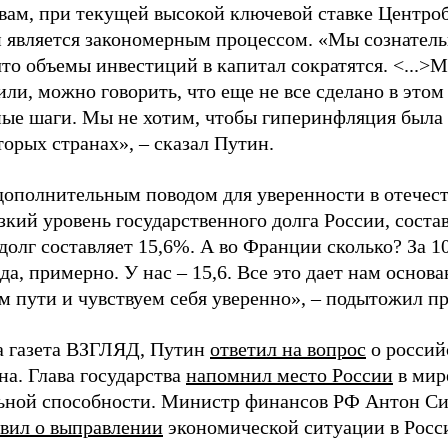
овам, при текущей высокой ключевой ставке Центро
 является закономерным процессом. «Мы сознатель
то объемы инвестиций в капитал сократятся. <...>
ли, можно говорить, что еще не все сделано в этом
ные шаги. Мы не хотим, чтобы гиперинфляция была п
торых странах», – сказал Путин.
дополнительным поводом для уверенности в отечес
зкий уровень государственного долга России, соста
долг составляет 15,6%. А во Франции сколько? За 10
да, примерно. У нас – 15,6. Все это дает нам основа
м пути и чувствуем себя уверенно», – подытожил пр
а газета ВЗГЛЯД, Путин
ответил на вопрос
о россий
на. Глава государства
напомнил место России
в мир
ьной способности. Министр финансов РФ Антон Си
явил о выправлении
экономической ситуации в Росс