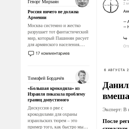
Геворг Мирзаян
2 м
означает многолетний период
Россия ничего не должна
Ан
уязвимости США, например,
Армении
перед Китаем.
— 
Москва системно и жестко
— 
разрушает тот фантастический
мир, который Пашинян рисует
для армянского населения.
От
Мир, где политические
17 комментариев
прожекты будут безусловно
оплачиваться за счет
российских
6 АВГУСТА 2
налогоплательщиков и где
Тимофей Бордачёв
Данил
Еревану за свои поступки не
«Большая крокодила» из
нужно отвечать.
вмеша
Израиля показала проблему
границ допустимого
Дискуссия о рве с
Эксперт: В
крокодилами для охраны
После рег
израильских тюрем – это
структуры
пример того, как быстро мы