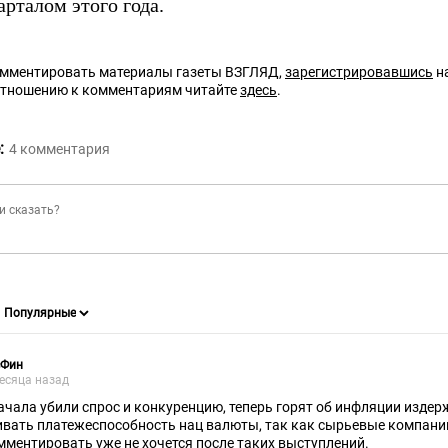
рталом этого года.
омментировать материалы газеты ВЗГЛЯД,
зарегистрировавшись
на
отношению к комментариям читайте
здесь
.
:
4
комментария
сФин
есяца назад
ачала убили спрос и конкуренцию, теперь горят об инфляции издер
ивать платежеспособность нац валюты, так как сырьевые компани
мментировать уже не хочется после таких выступлений.