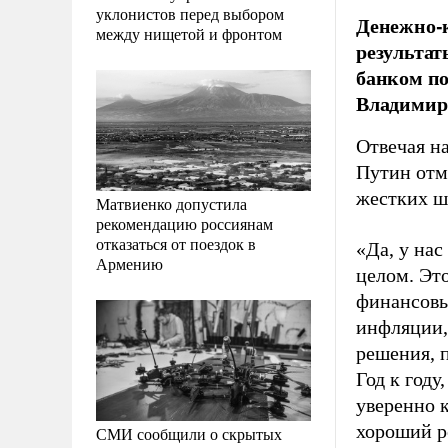
уклонистов перед выбором
Денежно-к
между нищетой и фронтом
результат
банком по
Владимир
Отвечая н
Путин отм
жестких ш
Матвиенко допустила
рекомендацию россиянам
отказаться от поездок в
«Да, у на
Армению
целом. Эт
финансовы
инфляции,
решения, п
Год к году
уверенно к
хороший р
СМИ сообщили о скрытых