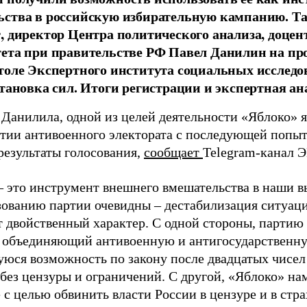
ства в российскую избирательную кампанию. Та
, директор Центра политического анализа, доце
тета при правительстве РФ Павел Данилин на п
толе Экспертного института социальных исслед
становка сил. Итоги регистрации и экспертная ан
 Данилила, одной из целей деятельности «Яблоко» 
ртии антивоенного электората с последующей попыт
результаты голосования,
сообщает
Telegram-канал 
– это инструмент внешнего вмешательства в наши в
зованию партии очевидны – дестабилизация ситуаци
т двойственный характер. С одной стороны, партию
, объединяющий антивоенную и антигосударственну
юся возможность по закону после двадцатых чисел
 без цензуры и ограничений. С другой, «Яблоко» н
 с целью обвинить власти России в цензуре и в стра