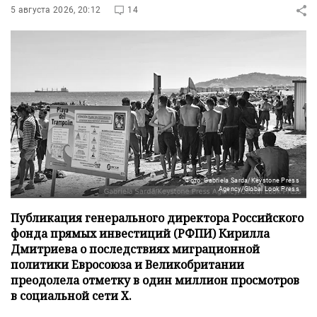
5 августа 2026, 20:12
14
Фото: Gabriela Sarda/Keystone Press
Agency/Global Look Press
Публикация генерального директора Российского
фонда прямых инвестиций (РФПИ) Кирилла
Дмитриева о последствиях миграционной
политики Евросоюза и Великобритании
преодолела отметку в один миллион просмотров
в социальной сети X.