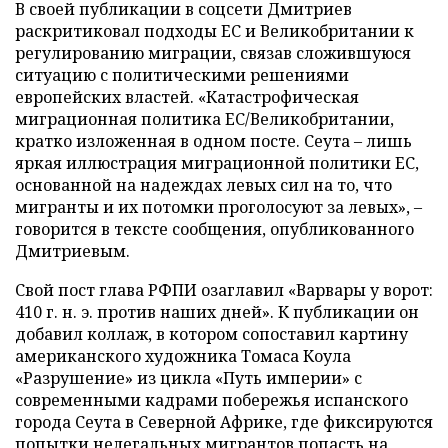
В своей публикации в соцсети Дмитриев
раскритиковал подходы ЕС и Великобритании к
регулированию миграции, связав сложившуюся
ситуацию с политическими решениями
европейских властей. «Катастрофическая
миграционная политика ЕС/Великобритании,
кратко изложенная в одном посте. Сеута – лишь
яркая иллюстрация миграционной политики ЕС,
основанной на надеждах левых сил на то, что
мигранты и их потомки проголосуют за левых», –
говорится в тексте сообщения, опубликованного
Дмитриевым.
Свой пост глава РФПИ озаглавил «Варвары у ворот:
410 г. н. э. против наших дней». К публикации он
добавил коллаж, в котором сопоставил картину
американского художника Томаса Коула
«Разрушение» из цикла «Путь империи» с
современными кадрами побережья испанского
города Сеута в Северной Африке, где фиксируются
попытки нелегальных мигрантов попасть на