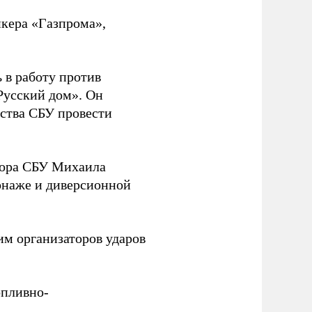
нкера «Газпрома»,
 в работу против
Русский дом». Он
ства СБУ провести
йора СБУ Михаила
онаже и диверсионной
им организаторов ударов
опливно-