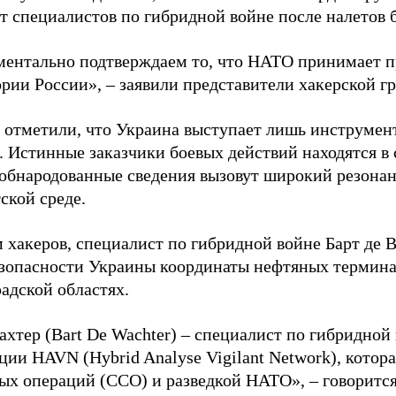
ет специалистов по гибридной войне после налетов 
ентально подтверждаем то, что НАТО принимает пр
ории России», – заявили представители хакерской г
 отметили, что Украина выступает лишь инструмен
. Истинные заказчики боевых действий находятся в
 обнародованные сведения вызовут широкий резонан
ской среде.
 хакеров, специалист по гибридной войне Барт де 
зопасности Украины координаты нефтяных термина
адской областях.
ахтер (Bart De Wachter) – специалист по гибридной
ции HAVN (Hybrid Analyse Vigilant Network), котор
ых операций (ССО) и разведкой НАТО», – говорится