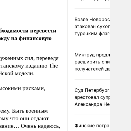
Возле Новороссийска
атакован сухогруз под
бходимости перевести
турецким флагом
ежду на финансовую
Минтруд предложил
руженных сил, переведя
расширить список
итанскому изданию The
получателей двух пенс
йской модели.
высокими рисками,
Суд Петербурга заочно
арестовал супругу
Александра Невзорова
тему. Быть военным
ому что они отдают
ование… Очень надеюсь,
Финские пограничники