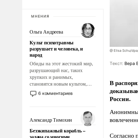
МНЕНИЯ
Ольга Андреева
Культ психотравмы
разрушает и человека, и
@ Elisa Schu/dpa
народ
Tекст:
Вера 
Обиды на этот жестокий мир,
разрушающий нас, таких
хрупких и ранимых,
В распоря
становятся новым культом,
доказыва
постепенно вытесняя и
6 комментариев
России.
отменяя традиционное
требование к человеку – быть
мужественным и твердым под
Анонимные
ударами судьбы, брать на себя
вовлеченн
Александр Тимохин
ответственность, помогать
Безэкипажный корабль –
слабым, идти вперед и
Согласно 
задача со многими