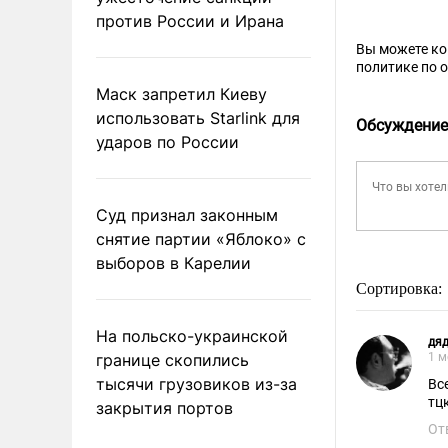
против России и Ирана
Вы можете к
политике по 
Маск запретил Киеву
использовать Starlink для
Обсуждение
ударов по России
Суд признал законным
снятие партии «Яблоко» с
выборов в Карелии
Сортировка:
На польско-украинской
дя
границе скопились
1 м
тысячи грузовиков из-за
Вс
тц
закрытия портов
От