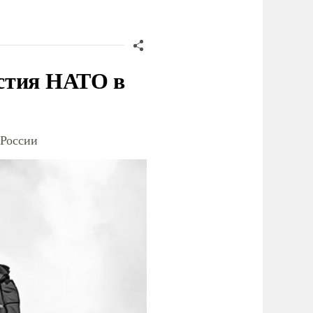
стия НАТО в
 России