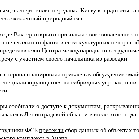
ным, эксперт также передавал Киеву координаты та
его сжиженный природный газ.
ке де Вахтер открыто признавал свою вовлеченность
го нелегального флота и сети культурных центров «
 представителю Центра международного сотрудниче
речу с участием своего начальника из разведки.
я сторона планировала привлечь к обсуждению ма
 специализирующегося на гибридных угрозах, шпи
сти.
еры сообщали о доступе к документам, раскрывающ
ъектам в Ленинградской области в июле этого года.
отрудники ФСБ
пресекли
сбор данных об объектах т
еского комплекса в Анапе.