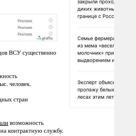
закрыли проходы для
диких животных на
границе с Россией
Семье фермера Уолкер
из мема «веселый
йцов ВСУ существенно
молочник» пригрозили
выдворением из Росси
жность
Эксперт объяснил
с. человек.
пропажу белых грибов 
лесах этим летом
дных стран
али
возможность
 на контрактную службу.