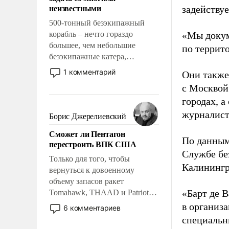
адаптироваться.
неизвестными
задейству
500-тонный безэкипажный
корабль – нечто гораздо
«Мы докум
большее, чем небольшие
по террит
безэкипажные катера,
применение которых уже
1 комментарий
Они также
стало обыденностью. Задача по
с Москвой
созданию такого корабля очень
городах, а
сложна и амбициозна. Однако
и ее реализация радикально
журналист
Борис Джерелиевский
поднимет наши боевые
Сможет ли Пентагон
возможности.
По данным
перестроить ВПК США
Службе бе
Только для того, чтобы
Калинингр
вернуться к довоенному
объему запасов ракет
«Барт де В
Tomahawk, THAAD и Patriot
США потребуется более трех
в организа
6 комментариев
лет. Даже небольшая война с
специальн
Ираном опустошила