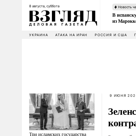
8 августа, суббота
Новость ч
В испанск
из Марокк
УКРАИНА
АТАКА НА ИРАН
РОССИЯ И США
9 ИЮНЯ 2026
Зеленс
контр
Три исламских государства