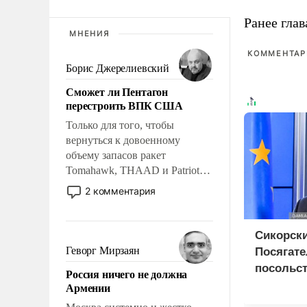
Ранее глав
МНЕНИЯ
КОММЕНТАРИ
Борис Джерелиевский
Сможет ли Пентагон
перестроить ВПК США
Только для того, чтобы
вернуться к довоенному
объему запасов ракет
Tomahawk, THAAD и Patriot
США потребуется более трех
2 комментария
лет. Даже небольшая война с
Ираном опустошила
американские арсеналы.
Сикорски
Сложившаяся ситуация
Геворг Мирзаян
Посягате
означает многолетний период
посольст
Россия ничего не должна
уязвимости США, например,
грозит 
Армении
перед Китаем.
дипотно