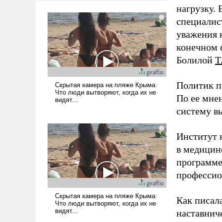
нагрузку. 
специалис
уважения к
конечном с
Болилой
Т
Политик п
По ее мне
систему в
Институт 
в медицине
программе
профессио
Как писал
наставнич