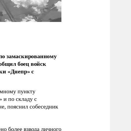
по замаскированному
ообщил боец войск
ки «Днепр» с
емному пункту
 и по складу с
не, пояснил собеседник
но более взвода личного