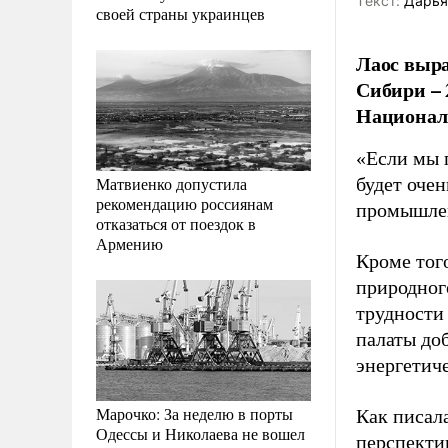
Tекст:
Дарья
своей страны украинцев
Лаос выра
Сибири – 
Национал
«Если мы 
Матвиенко допустила
будет оче
рекомендацию россиянам
промышлен
отказаться от поездок в
Армению
Кроме тог
природного
трудности
палаты до
энергетич
Марочко: За неделю в порты
Как писал
Одессы и Николаева не вошел
перспекти