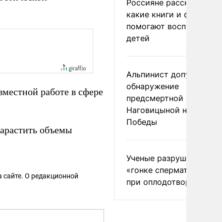
Россияне рассказали,
какие книги и фильмы
помогают воспитывать
детей
Альпинист допустил
обнаружение
вместной работе в сфере
предсмертной записки
Наговицыной на пике
Победы
арастить объемы
Ученые разрушили миф
«гонке сперматозоидов
 сайте. О редакционной
при оплодотворении