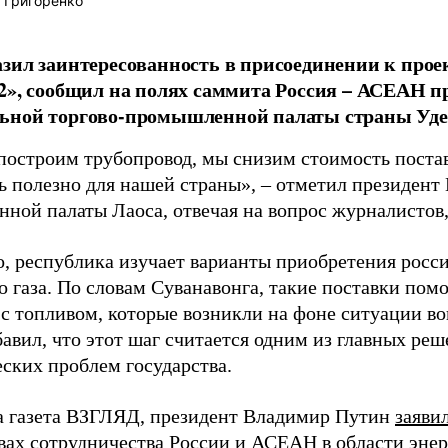
 Григоренко
зил заинтересованность в присоединении к прое
2», сообщил на полях саммита Россия – АСЕАН п
ьной торгово-промышленной палаты страны Уде
построим трубопровод, мы снизим стоимость постав
нь полезно для нашей страны», – отметил президент
ной палаты Лаоса, отвечая на вопрос журналистов
о, республика изучает варианты приобретения рос
 газа. По словам Суванавонга, такие поставки пом
 с топливом, которые возникли на фоне ситуации во
бавил, что этот шаг считается одним из главных ре
еских проблем государства.
а газета ВЗГЛЯД, президент Владимир Путин
заяви
вах сотрудничества России и АСЕАН в области эне