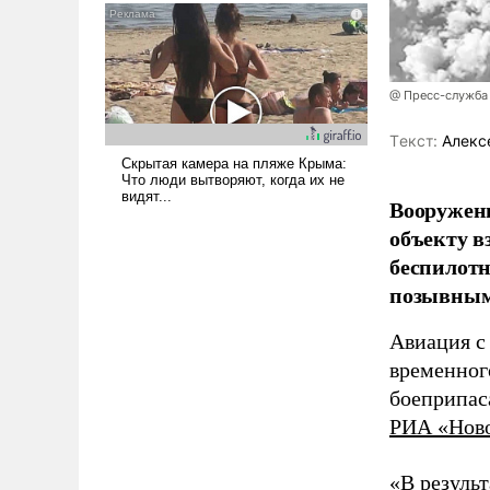
псевдонаучной фантастики,
стало всерьез обсуждаемой
идеей.
@ Пресс-служба
Tекст:
Алекс
Вооружен
объекту в
беспилотн
позывным
Авиация с
временног
боеприпас
РИА «Нов
«В резуль