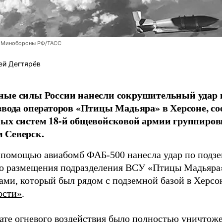
 Минобороны РФ/ТАСС
ей Дегтярёв
ные силы России нанесли сокрушительный удар 
звода операторов «Птицы Мадьяра» в Херсоне, с
ых систем 18-й общевойсковой армии группиров
 Северск.
 помощью авиабомб ФАБ-500 нанесла удар по подз
о размещения подразделения ВСУ «Птицы Мадьяра»
ами, который был рядом с подземной базой в Херсо
ости»
.
тате огневого воздействия было полностью уничтоже