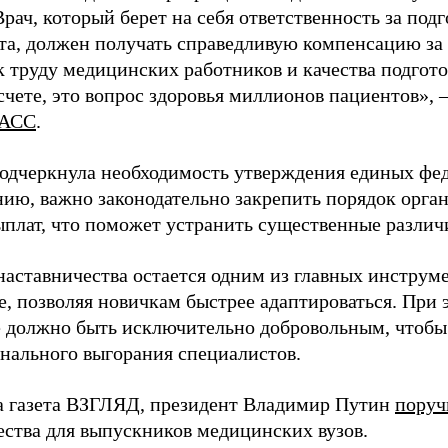
Врач, который берет на себя ответственность за под
та, должен получать справедливую компенсацию за э
 труду медицинских работников и качества подготов
чете, это вопрос здоровья миллионов пациентов», 
АСС
.
одчеркнула необходимость утверждения единых фед
нию, важно законодательно закрепить порядок орга
ыплат, что поможет устранить существенные различ
наставничества остается одним из главных инструм
, позволяя новичкам быстрее адаптироваться. При 
 должно быть исключительно добровольным, чтобы 
нального выгорания специалистов.
а газета ВЗГЛЯД, президент Владимир Путин
поруч
ества для выпускников медицинских вузов.