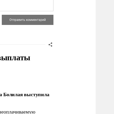
 выплаты
ла Болилая выступила
 неоплачиваемую