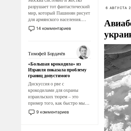
Москва системно и жестко
разрушает тот фантастический
6 АВГУСТА 2
мир, который Пашинян рисует
Авиаб
для армянского населения.
Мир, где политические
14 комментариев
украи
прожекты будут безусловно
оплачиваться за счет
российских
налогоплательщиков и где
Тимофей Бордачёв
Еревану за свои поступки не
«Большая крокодила» из
нужно отвечать.
Израиля показала проблему
границ допустимого
Дискуссия о рве с
крокодилами для охраны
израильских тюрем – это
пример того, как быстро мы
двигаемся по пути
9 комментариев
революционных изменений.
То, что несколько лет назад
было образом для