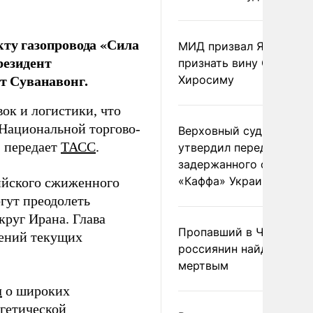
кту газопровода «Сила
МИД призвал Японию
резидент
признать вину США за
т Суванавонг.
Хиросиму
ок и логистики, что
 Национальной торгово-
Верховный суд Швеции
, передает
ТАСС
.
утвердил передачу
задержанного сухогруз
«Каффа» Украине
сийского сжиженного
огут преодолеть
круг Ирана. Глава
Пропавший в Черногор
шений текущих
россиянин найден
мертвым
л
о широких
ргетической