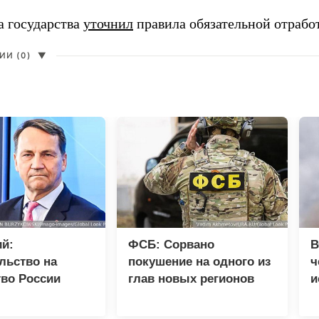
а государства
уточнил
правила обязательной отрабо
И (0)
▼
й:
ФСБ: Сорвано
В
льство на
покушение на одного из
ч
во России
глав новых регионов
и
разрывом
д
шений
с