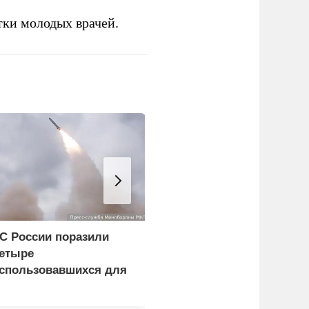
тки молодых врачей.
С России поразили
В США заявили о
етыре
невиданной силе ударо
спользовавшихся для
армии России
оставки грузов ВСУ
удна