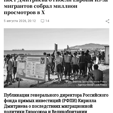
мигрантов собрал миллион
просмотров в X
5 августа 2026, 20:12
14
Фото: Gabriela Sarda/Keystone Press
Agency/Global Look Press
Публикация генерального директора Российского
фонда прямых инвестиций (РФПИ) Кирилла
Дмитриева о последствиях миграционной
политики Евросоюза и Великобритании