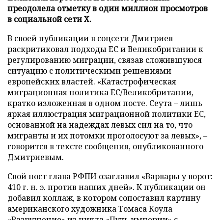
преодолела отметку в один миллион просмотров
в социальной сети X.
В своей публикации в соцсети Дмитриев
раскритиковал подходы ЕС и Великобритании к
регулированию миграции, связав сложившуюся
ситуацию с политическими решениями
европейских властей. «Катастрофическая
миграционная политика ЕС/Великобритании,
кратко изложенная в одном посте. Сеута – лишь
яркая иллюстрация миграционной политики ЕС,
основанной на надеждах левых сил на то, что
мигранты и их потомки проголосуют за левых», –
говорится в тексте сообщения, опубликованного
Дмитриевым.
Свой пост глава РФПИ озаглавил «Варвары у ворот:
410 г. н. э. против наших дней». К публикации он
добавил коллаж, в котором сопоставил картину
американского художника Томаса Коула
«Разрушение» из цикла «Путь империи» с