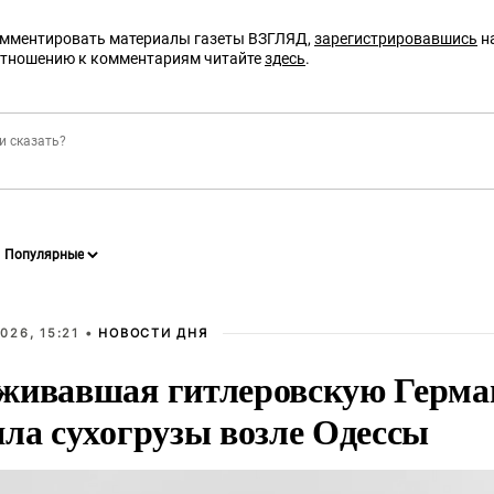
омментировать материалы газеты ВЗГЛЯД,
зарегистрировавшись
на
отношению к комментариям читайте
здесь
.
026, 15:21 •
НОВОСТИ ДНЯ
живавшая гитлеровскую Герма
яла сухогрузы возле Одессы