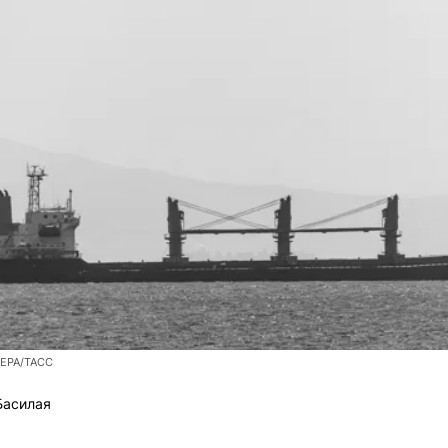
/EPA/ТАСС
Басилая