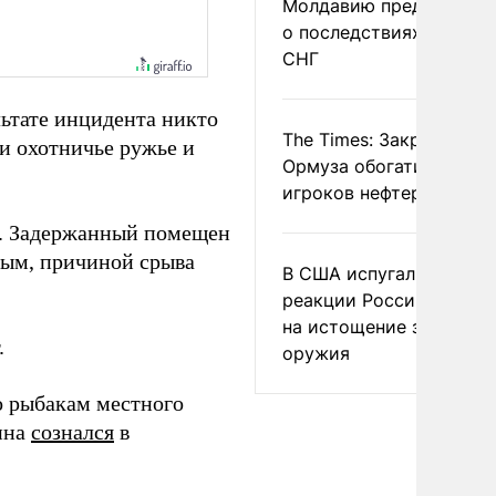
Молдавию предупреди
о последствиях выхода
СНГ
льтате инцидента никто
The Times: Закрытие
ли охотничье ружье и
Ормуза обогатило новы
игроков нефтерынка
я. Задержанный помещен
ным, причиной срыва
В США испугались
реакции России и Кита
на истощение запасов
.
оружия
о рыбакам местного
ина
сознался
в