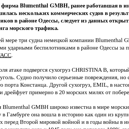
фирма Blumenthal GMBH, ранее работавшая в ин
шилась нескольких коммерческих судов в результ
иков в районе Одессы, следует из данных открыт
га морского трафика.
й мере три судна немецкой компании Blumenthal
ми ударными беспилотниками в районе Одессы за п
ТАСС
.
юля атаке подвергся сухогруз CHRISTINA B, котор
 уголь. Судно получило серьезные повреждения, но 
о порта Констанца. Другой сухогруз, EMIL, в наст
и дрейфует примерно в 20 морских милях от побер
 Blumenthal GMBH широко известна в мире морских
у в Гамбурге она вошла в историю как один из кру
х перед Второй мировой войной и в годы войны в и