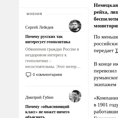
Немецкая 
рейха, ли
МНЕНИЯ
беспилотн
мониторин
Сергей Лебедев
Почему русских так
По меньше
интересует геополитика
российски
Обвинения граждан России в
передает
нездоровом интересе к
геополитике –
В конце и
несостоятельны. Этот интерес
перевозил
рационален и прагматичен. Он
0 комментариев
румынског
обусловлен тысячелетним
экипажем 
опытом выживания в крайне
непростых условиях и
фундаментальным знанием,
«Компания
Дмитрий Губин
что мировая политика имеет
в 1901 год
Почему «объясняющий
свойство заявляться на порог
класс» не может ничего
работавши
нашего дома.
объяснить