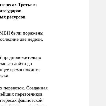
тересах Третьего
ате ударов
ых ресурсов
 GMBH были поражены
оследние две недели,
ый предположительно
смогло дойти до
оящее время покинут
ежья.
 перевозок. Созданная
пнейших перевозчиков,
нтересах фашистской