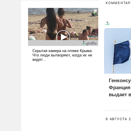
КОММЕНТАРИ
сложна и амбициозна. Однако
и ее реализация радикально
поднимет наши боевые
возможности.
Генконсу
Франция 
выдает в
российс
9 АВГУСТА 2