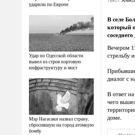
Tекст:
Алекс
ударили по Европе
В селе Бо
который о
соседнего
Вечером 1
Удар по Одесской области
стрельбу 
вывел из строя портовую
инфраструктуру и мост
Прибывшие
диалог с 
В ответ н
чего вышел
территори
доме.
Мэр Нагасаки назвал страну,
сбросившую на город атомную
бомбу