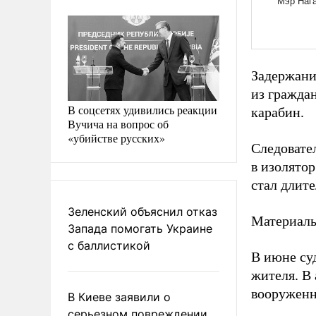
Задержани
из граждан
В соцсетях удивились реакции
карабин.
Вучича на вопрос об
«убийстве русских»
Следовате
в изолято
стал длит
Зеленский объяснил отказ
Материалы
Запада помогать Украине
с баллистикой
В июне су
жителя. В
вооруженн
В Киеве заявили о
серьезном повреждении