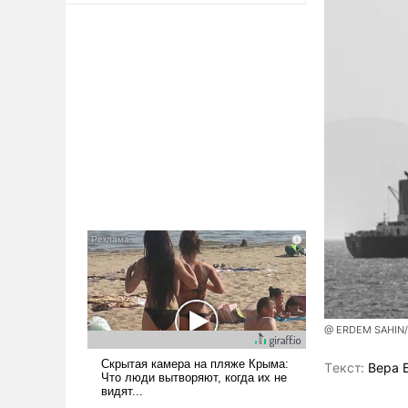
@ ERDEM SAHIN
Tекст:
Вера 