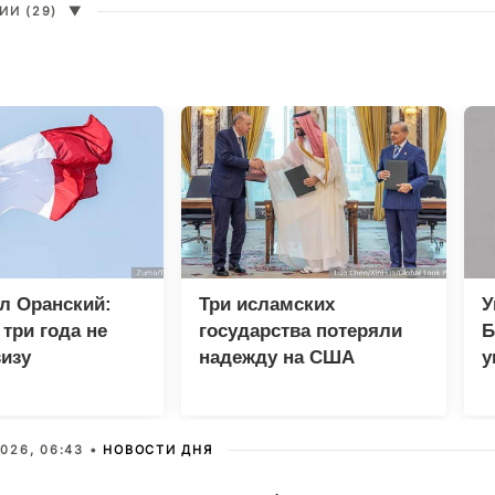
И (29)
▼
л Оранский:
Три исламских
У
три года не
государства потеряли
Б
изу
надежду на США
у
кому дипломату
п
026, 06:43 •
НОВОСТИ ДНЯ