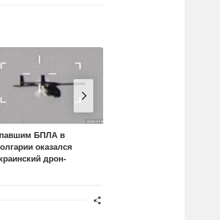
павшим БПЛА в
Иран назвал условие
олгарии оказался
открытия Ормузского
краинский дрон-
пролива
риманка «Майя»