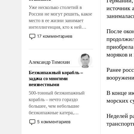
Германии, 
Уже несколько столетий в
источник 
России не могут решить, какое
занималас
место в ее жизни занимает
интеллигенция, кто к ней
После око
принадлежит, а кого из нее
17 комментариев
продолжил
исключили с правом
приобрела
восстановления и без оного. И
чем она отличается от просто
моряков и
образованных людей. Иногда
Александр Тимохин
казалось, что эти вопросы
Ранее рос
Безэкипажный корабль –
решены раз и навсегда, но –
вооружени
задача со многими
нет, не решены.
неизвестными
В конце и
500-тонный безэкипажный
корабль – нечто гораздо
морских су
большее, чем небольшие
безэкипажные катера,
Неделей р
применение которых уже
5 комментариев
транспорт
стало обыденностью. Задача по
созданию такого корабля очень