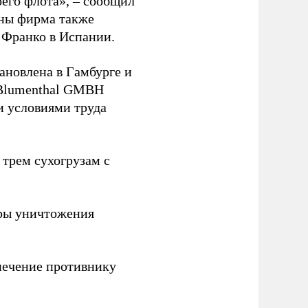
оего флота», – сообщил
йны фирма также
 Франко в Испании.
ановлена в Гамбурге и
 Blumenthal GMBH
и условиями труда
 трем сухогрузам с
ры уничтожения
печение противнику