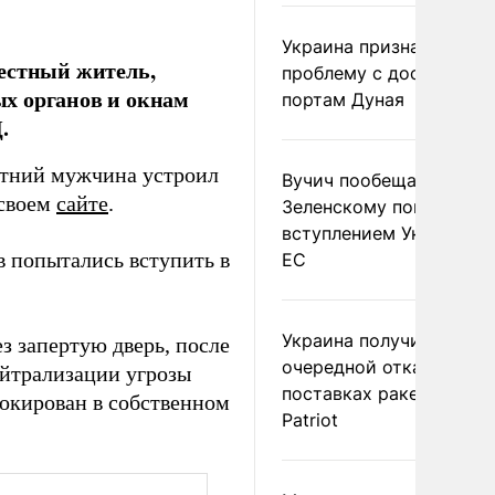
Украина признала
местный житель,
проблему с доступом к
х органов и окнам
портам Дуная
.
етний мужчина устроил
Вучич пообещал
 своем
сайте
.
Зеленскому помочь со
вступлением Украины в
 попытались вступить в
ЕС
Украина получила
з запертую дверь, после
очередной отказ в
ейтрализации угрозы
поставках ракет для
окирован в собственном
Patriot