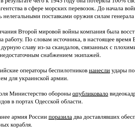
в результате чего к 1945 году она потеряла 100% св
агентства в сфере морских перевозок. До начала во
ь нелегальными поставками оружия силам генерала
нчания Второй мировой войны компания была восст
а работу. По словам источника, в настоящее время
 дурную славу из-за скандалов, связанных с плохим
 недостаточным снабжением экипажей.
сийские операторы беспилотников
нанесли
удары по
ем для украинской армии.
юля Министерство обороны
опубликовало
видеокад
дов в портах Одесской области.
анее армия России
поразила
два доставлявших обес
ных корабля.