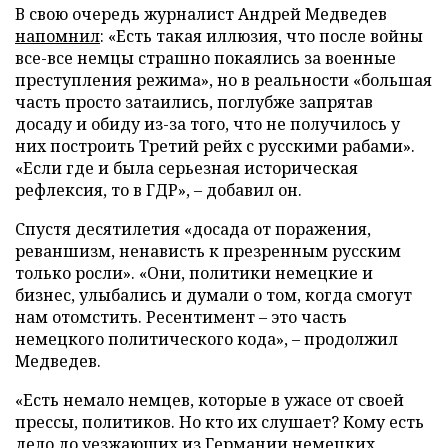
В свою очередь журналист Андрей Медведев
напомнил
: «Есть такая иллюзия, что после войны
все-все немцы страшно покаялись за военные
преступления режима», но в реальности «большая
часть просто затаились, поглубже запрятав
досаду и обиду из-за того, что не получилось у
них построить Третий рейх с русскими рабами».
«Если где и была серьезная историческая
рефлексия, то в ГДР», – добавил он.
Спустя десятилетия «досада от поражения,
реваншизм, ненависть к презренным русским
только росли». «Они, политики немецкие и
бизнес, улыбались и думали о том, когда смогут
нам отомстить. Ресентимент – это часть
немецкого политического кода», – продолжил
Медведев.
«Есть немало немцев, которые в ужасе от своей
прессы, политиков. Но кто их слушает? Кому есть
дело до уезжающих из Германии немецких