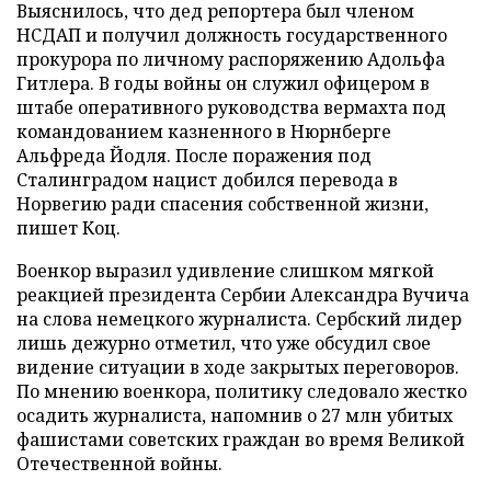
Выяснилось, что дед репортера был членом
НСДАП и получил должность государственного
прокурора по личному распоряжению Адольфа
Гитлера. В годы войны он служил офицером в
штабе оперативного руководства вермахта под
командованием казненного в Нюрнберге
Альфреда Йодля. После поражения под
Сталинградом нацист добился перевода в
Норвегию ради спасения собственной жизни,
пишет Коц.
Военкор выразил удивление слишком мягкой
реакцией президента Сербии Александра Вучича
на слова немецкого журналиста. Сербский лидер
лишь дежурно отметил, что уже обсудил свое
видение ситуации в ходе закрытых переговоров.
По мнению военкора, политику следовало жестко
осадить журналиста, напомнив о 27 млн убитых
фашистами советских граждан во время Великой
Отечественной войны.