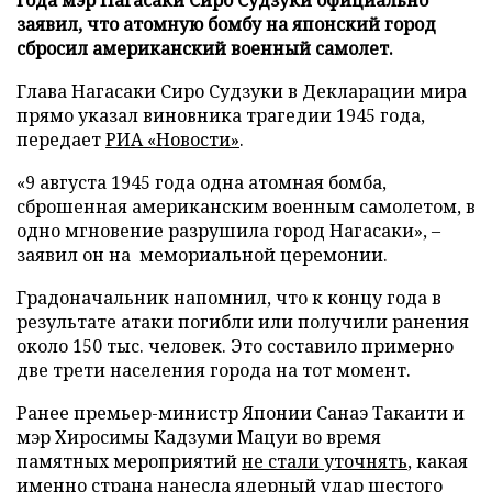
заявил, что атомную бомбу на японский город
сбросил американский военный самолет.
Глава Нагасаки Сиро Судзуки в Декларации мира
прямо указал виновника трагедии 1945 года,
передает
РИА «Новости»
.
«9 августа 1945 года одна атомная бомба,
сброшенная американским военным самолетом, в
одно мгновение разрушила город Нагасаки», –
заявил он на мемориальной церемонии.
Градоначальник напомнил, что к концу года в
результате атаки погибли или получили ранения
около 150 тыс. человек. Это составило примерно
две трети населения города на тот момент.
Ранее премьер-министр Японии Санаэ Такаити и
мэр Хиросимы Кадзуми Мацуи во время
памятных мероприятий
не стали уточнять
, какая
именно страна нанесла ядерный удар шестого