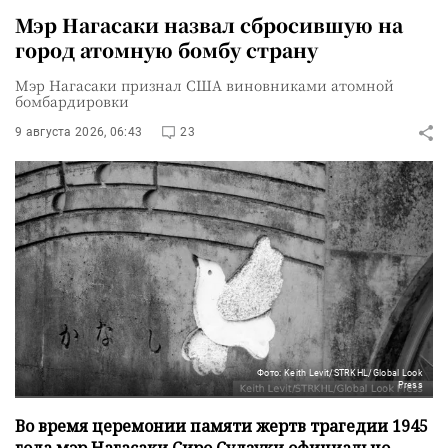
Мэр Нагасаки назвал сбросившую на
город атомную бомбу страну
Мэр Нагасаки признал США виновниками атомной
бомбардировки
9 августа 2026, 06:43
23
Фото: Keith Levit/STRKHL/Global Look
Press
Во время церемонии памяти жертв трагедии 1945
года мэр Нагасаки Сиро Судзуки официально