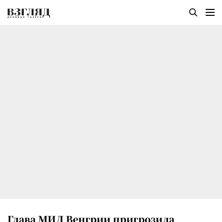
Глава МИД Венгрии пригрозила