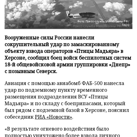
Фото: Пресс-служба Минобороны РФ/
ТАСС
Вооруженные силы России нанесли
сокрушительный удар по замаскированному
объекту взвода операторов «Птицы Мадьяра» в
Херсоне, сообщил боец войск беспилотных систем
18-й общевойсковой армии группировки «Днепр»
с позывным Северск.
Авиация с помощью авиабомб ФАБ-500 нанесла
удар по подземному пункту временного
размещения подразделения ВСУ «Птицы
Мадьяра» и по складу с боеприпасами, который
был рядом с подземной базой в Херсоне, пояснил
собеседник
РИА «Новости»
.
«В результате огневого воздействия было
полностью уничтожено более взвода личного