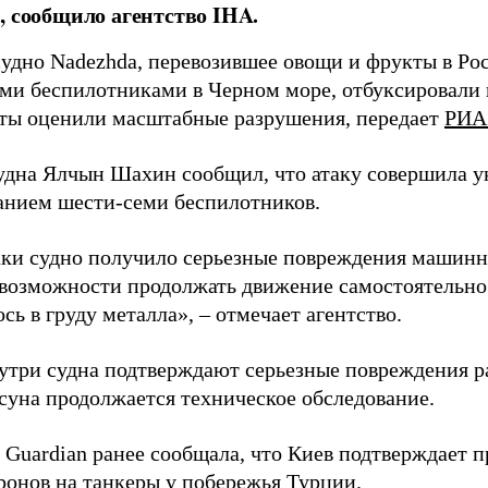
, сообщило агентство IHA.
судно Nadezhda, перевозившее овощи и фрукты в Ро
ми беспилотниками в Черном море, отбуксировали в
ты оценили масштабные разрушения, передает
РИА
удна Ялчын Шахин сообщил, что атаку совершила у
анием шести-семи беспилотников.
аки судно получило серьезные повреждения машинн
возможности продолжать движение самостоятельно
сь в груду металла», – отмечает агентство.
утри судна подтверждают серьезные повреждения р
суна продолжается техническое обследование.
 Guardian ранее сообщала, что Киев подтверждает п
ронов на танкеры у побережья Турции.