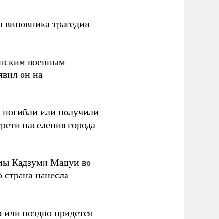
л виновника трагедии
канским военным
аявил он на
ки погибли или получили
трети населения города
мы Кадзуми Мацуи во
о страна нанесла
 или поздно придется