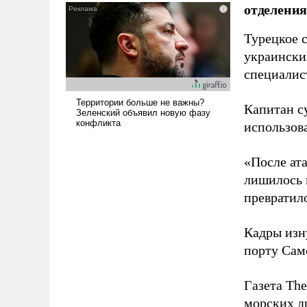
отделения
и ее реализация радикально
поднимет наши боевые
Турецкое 
возможности.
украински
специалис
Капитан с
использов
«После ат
лишилось 
превратило
Кадры изн
порту Сам
Газета The
морских д