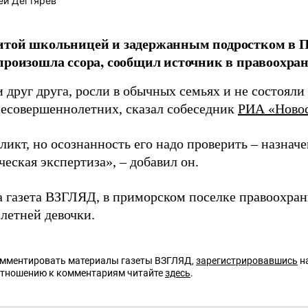
ей Дегтярёв
итой школьницей и задержанным подростком в П
произошла ссора, сообщил источник в правоохра
 друг друга, росли в обычных семьях и не состояли
несовершеннолетних, сказал собеседник
РИА «Ново
икт, но осознанность его надо проверить – назначе
еская экспертиза», – добавил он.
а газета ВЗГЛЯД, в приморском поселке правоохра
летней девочки.
омментировать материалы газеты ВЗГЛЯД,
зарегистрировавшись
на
отношению к комментариям читайте
здесь
.