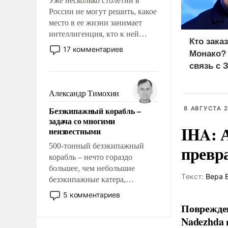
Уже несколько столетий в
России не могут решить, какое
место в ее жизни занимает
интеллигенция, кто к ней
Кто зака
принадлежит, а кого из нее
17 комментариев
Монако?
исключили с правом
связь с 
восстановления и без оного. И
чем она отличается от просто
образованных людей. Иногда
Александр Тимохин
казалось, что эти вопросы
Безэкипажный корабль –
8 АВГУСТА 2
решены раз и навсегда, но –
задача со многими
нет, не решены.
IHA: 
неизвестными
500-тонный безэкипажный
превр
корабль – нечто гораздо
большее, чем небольшие
Tекст:
Вера 
безэкипажные катера,
применение которых уже
5 комментариев
стало обыденностью. Задача по
Поврежден
созданию такого корабля очень
Nadezhda 
сложна и амбициозна. Однако