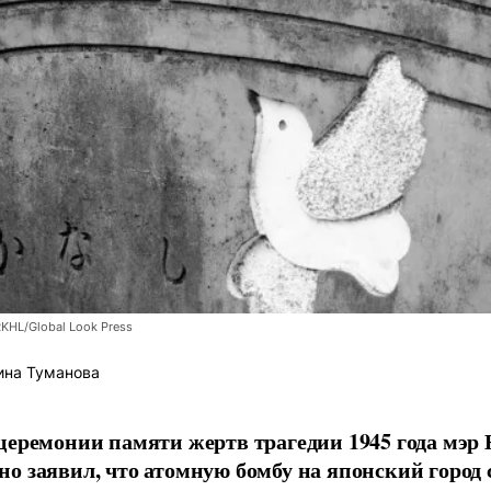
RKHL/Global Look Press
ина Туманова
церемонии памяти жертв трагедии 1945 года мэр
о заявил, что атомную бомбу на японский город