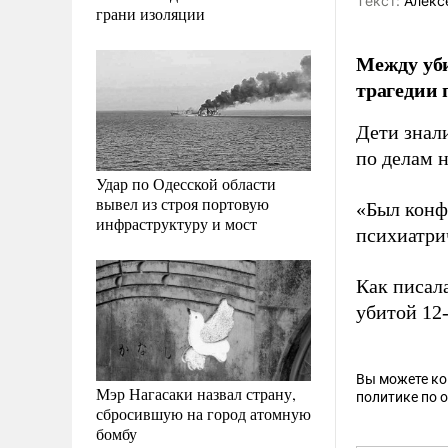
Tекст:
Алекс
грани изоляции
Между уб
трагедии 
Дети знали
по делам 
Удар по Одесской области
вывел из строя портовую
«Был конфл
инфраструктуру и мост
психиатрич
Как писал
убитой 12-
Вы можете к
Мэр Нагасаки назвал страну,
политике по 
сбросившую на город атомную
бомбу