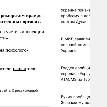
Украина признала
риморском крае до
проблему с доступом к
нительных органах.
портам Дуная
 на учете в инспекции
сти»
В МИД заявили о прямо
военной помощи Румы
на психолого-
Украине
Госдеп сообщил о
нители
нашли
тело
передаче Украине раке
ATACMS из Турции
 сайте. О редакционной
Вучич пообещал
Зеленскому помочь со