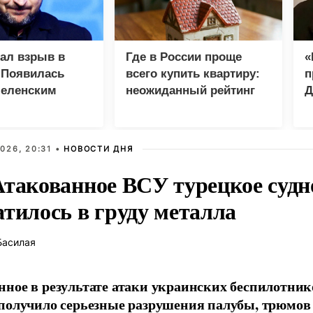
зал взрыв в
Где в России проще
«
 Появилась
всего купить квартиру:
п
Зеленским
неожиданный рейтинг
Д
026, 20:31 •
НОВОСТИ ДНЯ
Атакованное ВСУ турецкое судн
атилось в груду металла
Басилая
ное в результате атаки украинских беспилотник
получило серьезные разрушения палубы, трюмов