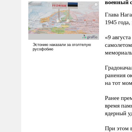
военный с
Глава Наг
1945 года,
«9 август
самолетом,
мемориаль
Градоначал
ранения ок
на тот мом
Ранее пре
время пам
ядерный уд
При этом 