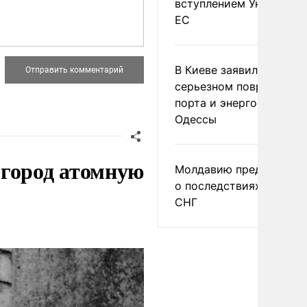
вступлением Украины в
ЕС
В Киеве заявили о
серьезном повреждени
порта и энергообъекто
Одессы
 город атомную
Молдавию предупреди
о последствиях выхода
СНГ