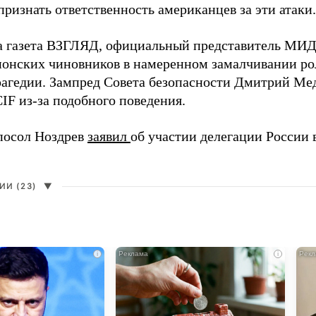
ризнать ответственность американцев за эти атаки.
а газета ВЗГЛЯД, официальный представитель МИ
онских чиновников в намеренном замалчивании ро
рагедии. Зампред Совета безопасности Дмитрий Ме
IF из-за подобного поведения.
посол Ноздрев
заявил
об участии делегации России 
И (23)
▼
i
i