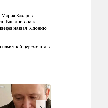
Д Мария Захарова
ли Вашингтона в
дведев
назвал
Японию
в памятной церемонии в
i