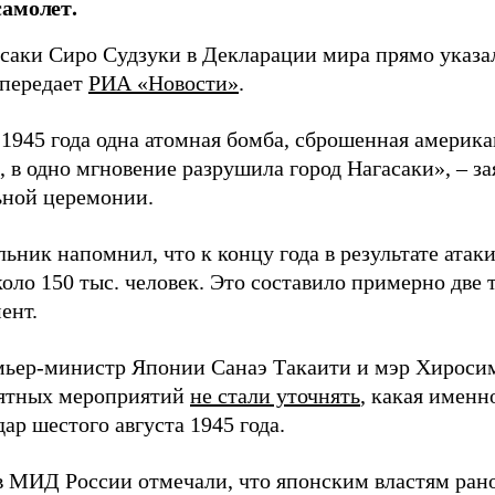
амолет.
асаки Сиро Судзуки в Декларации мира прямо указа
 передает
РИА «Новости»
.
а 1945 года одна атомная бомба, сброшенная амери
 в одно мгновение разрушила город Нагасаки», – з
ной церемонии.
ьник напомнил, что к концу года в результате ата
оло 150 тыс. человек. Это составило примерно две 
ент.
мьер-министр Японии Санаэ Такаити и мэр Хироси
ятных мероприятий
не стали уточнять
, какая именн
ар шестого августа 1945 года.
в МИД России отмечали, что японским властям рано