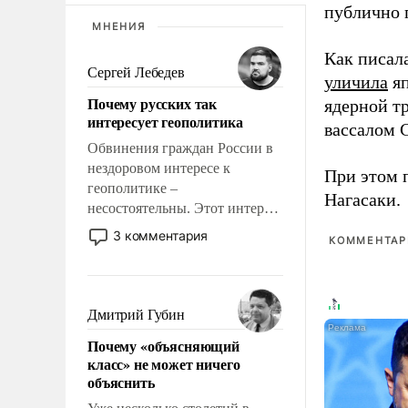
публично п
МНЕНИЯ
Как писал
Сергей Лебедев
уличила
яп
Почему русских так
ядерной т
интересует геополитика
вассалом C
Обвинения граждан России в
нездоровом интересе к
При этом 
геополитике –
Нагасаки.
несостоятельны. Этот интерес
рационален и прагматичен. Он
3 комментария
КОММЕНТАРИ
обусловлен тысячелетним
опытом выживания в крайне
непростых условиях и
фундаментальным знанием,
Дмитрий Губин
что мировая политика имеет
Почему «объясняющий
свойство заявляться на порог
класс» не может ничего
нашего дома.
объяснить