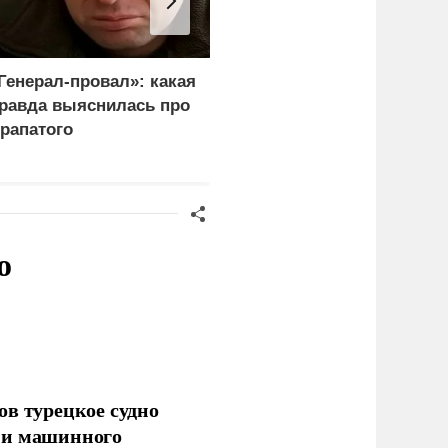
Генерал-провал»: какая
Рубио оправдался за
равда выяснилась про
переговоры с Россией
рапатого
перед Западом
о
ов турецкое судно
 и машинного