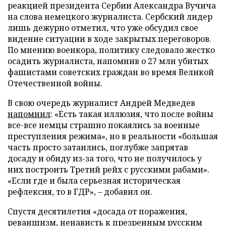
реакцией президента Сербии Александра Вучича
на слова немецкого журналиста. Сербский лидер
лишь дежурно отметил, что уже обсудил свое
видение ситуации в ходе закрытых переговоров.
По мнению военкора, политику следовало жестко
осадить журналиста, напомнив о 27 млн убитых
фашистами советских граждан во время Великой
Отечественной войны.
В свою очередь журналист Андрей Медведев
напомнил
: «Есть такая иллюзия, что после войны
все-все немцы страшно покаялись за военные
преступления режима», но в реальности «большая
часть просто затаились, поглубже запрятав
досаду и обиду из-за того, что не получилось у
них построить Третий рейх с русскими рабами».
«Если где и была серьезная историческая
рефлексия, то в ГДР», – добавил он.
Спустя десятилетия «досада от поражения,
реваншизм, ненависть к презренным русским