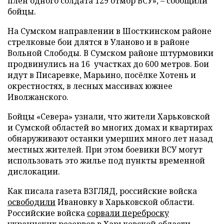
плен одного солдата 129 отмбр ВСУ», – сообщили
бойцы.
На Сумском направлении в Шосткинском районе
стрелковые бои длятся в Уланово и в районе
Вольной Слободы. В Сумском районе штурмовики
продвинулись на 16 участках до 600 метров. Бои
идут в Писаревке, Марьино, посёлке Хотень и
окрестностях, в лесных массивах южнее
Иволжанского.
Бойцы «Севера» узнали, что жители Харьковской
и Сумской областей во многих домах и квартирах
обнаруживают останки умерших много лет назад
местных жителей. При этом боевики ВСУ могут
использовать это жилье под пункты временной
дислокации.
Как писала газета ВЗГЛЯД, российские войска
освободили
Ивановку в Харьковской области.
Российские войска
сорвали переброску