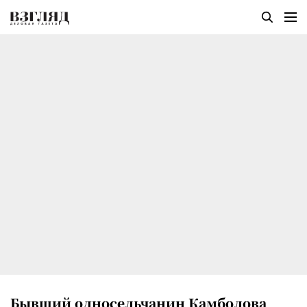
Бывший односельчанин Камболова