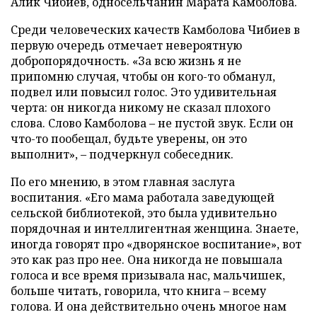
Алик Чибиев,
односельчанин Марата Камболова.
Среди человеческих качеств Камболова Чибиев в
первую очередь отмечает невероятную
добропорядочность. «За всю жизнь я не
припомню случая, чтобы он кого-то обманул,
подвел или повысил голос. Это удивительная
черта: он никогда никому не сказал плохого
слова. Слово Камболова – не пустой звук. Если он
что-то пообещал, будьте уверены, он это
выполнит», – подчеркнул собеседник.
По его мнению, в этом главная заслуга
воспитания. «Его мама работала заведующей
сельской библиотекой, это была удивительно
порядочная и интеллигентная женщина. Знаете,
иногда говорят про «дворянское воспитание», вот
это как раз про нее. Она никогда не повышала
голоса и все время призывала нас, мальчишек,
больше читать, говорила, что книга – всему
голова. И она действительно очень многое нам