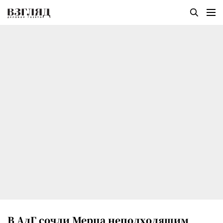
В АдГ сочли Мерца неподходящим