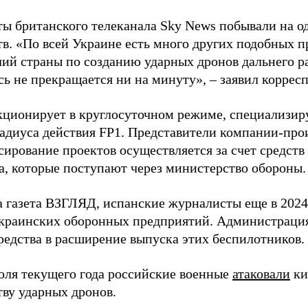
ы британского телеканала Sky News побывали на о
в. «По всей Украине есть много других подобных п
лий страны по созданию ударных дронов дальнего ра
сь не прекращается ни на минуту», – заявил корре
кционирует в круглосуточном режиме, специализир
радиуса действия FP1. Представители компании-про
сирование проектов осуществляется за счет средст
а, которые поступают через министерство обороны.
а газета ВЗГЛЯД, испанские журналисты еще в 2024
краинских оборонных предприятий. Администрац
редства в расширение выпуска этих беспилотников.
юля текущего года российские военные
атаковали
ки
тву ударных дронов.