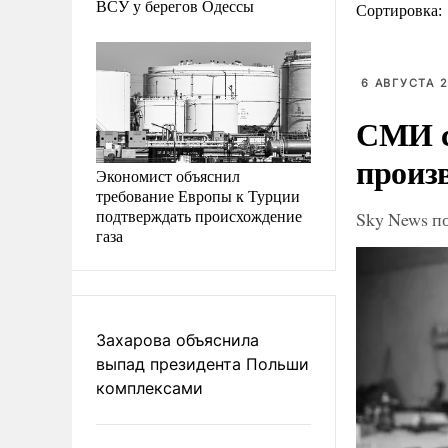
ВСУ у берегов Одессы
Сортировка:
6 АВГУСТА 2
СМИ с
произ
Экономист объяснил
требование Европы к Турции
подтверждать происхождение
Sky News п
газа
Захарова объяснила
выпад президента Польши
комплексами