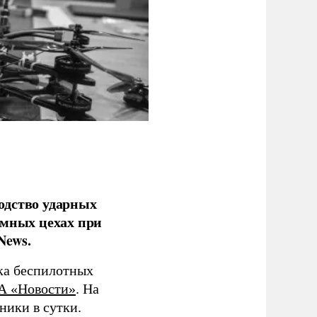
одство ударных
емных цехах при
News.
ка беспилотных
А «Новости»
. На
ники в сутки.