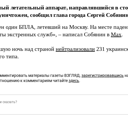
ый летательный аппарат, направлявшийся в сто
уничтожен, сообщил глава города Сергей Собянин
н один БПЛА, летевший на Москву. На месте паден
ты экстренных служб», – написал Собянин в
Max
.
шую ночь над страной
нейтрализовали
231 украинс
го типа.
омментировать материалы газеты ВЗГЛЯД,
зарегистрировавшись
на
отношению к комментариям читайте
здесь
.