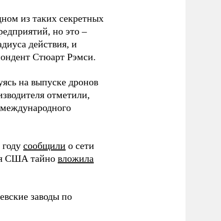
дном из таких секретных
редприятий, но это –
диуса действия, и
спондент Стюарт Рэмси.
уясь на выпуске дронов
изводителя отметили,
в международного
 году
сообщили
о сети
ия США тайно
вложила
евские заводы по