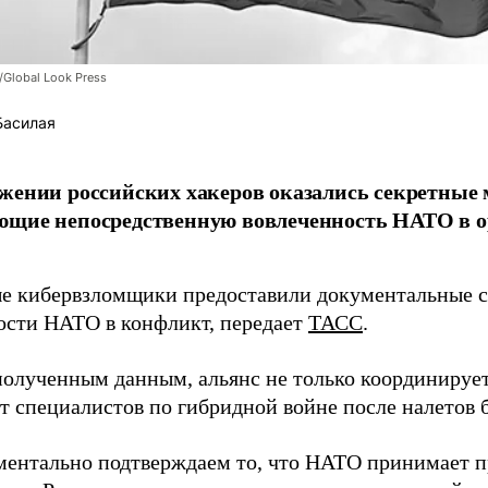
/Global Look Press
Басилая
жении российских хакеров оказались секретные
ющие непосредственную вовлеченность НАТО в о
 кибервзломщики предоставили документальные с
ости НАТО в конфликт, передает
ТАСС
.
полученным данным, альянс не только координирует
ет специалистов по гибридной войне после налетов 
ентально подтверждаем то, что НАТО принимает пр