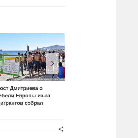
ост Дмитриева о
Сикорский:
ибели Европы из-за
Посягательство на
игрантов собрал
посольство России
иллион просмотров в
грозит разрывом
дипотношений