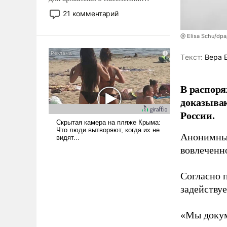
Мир, где политические
21 комментарий
прожекты будут безусловно
оплачиваться за счет
@ Elisa Schu/dpa
российских
налогоплательщиков и где
Tекст:
Вера 
Еревану за свои поступки не
нужно отвечать.
В распоря
доказыва
России.
Анонимные
вовлеченн
Согласно 
задейству
«Мы докум