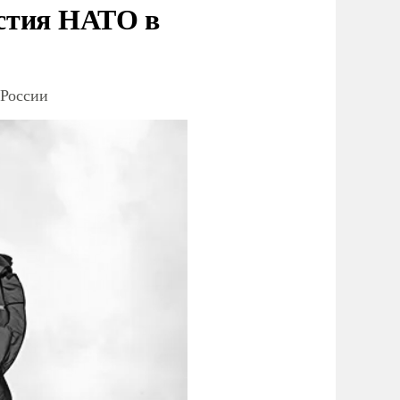
стия НАТО в
 России