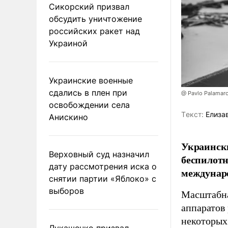
Сикорский призвал
обсудить уничтожение
российских ракет над
Украиной
Украинские военные
сдались в плен при
@ Pavlo Palamar
освобождении села
Tекст:
Елиза
Анискино
Украински
Верховный суд назначил
беспилотн
дату рассмотрения иска о
междунаро
снятии партии «Яблоко» с
выборов
Масштабна
аппаратов
некоторых
Лукашенко призвал