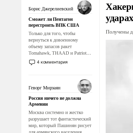
мужественным и твердым под
Хакер
ударами судьбы, брать на себя
Борис Джерелиевский
ударах
ответственность, помогать
Сможет ли Пентагон
слабым, идти вперед и
перестроить ВПК США
адаптироваться.
Получены д
Только для того, чтобы
вернуться к довоенному
объему запасов ракет
Tomahawk, THAAD и Patriot
США потребуется более трех
4 комментария
лет. Даже небольшая война с
Ираном опустошила
американские арсеналы.
Сложившаяся ситуация
Геворг Мирзаян
означает многолетний период
Россия ничего не должна
уязвимости США, например,
Армении
перед Китаем.
Москва системно и жестко
разрушает тот фантастический
мир, который Пашинян рисует
для армянского населения.