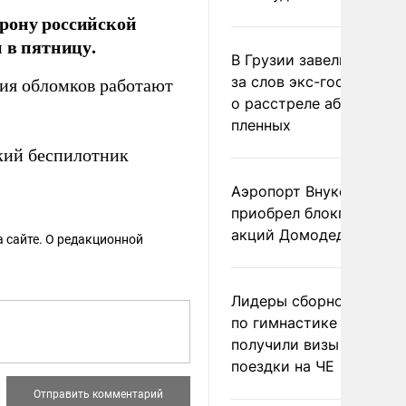
рону российской
 в пятницу.
В Грузии завели дело и
за слов экс-госминист
ия обломков работают
о расстреле абхазских
пленных
кий беспилотник
Аэропорт Внуково
приобрел блокпакет
акций Домодедово
 сайте. О редакционной
Лидеры сборной Росси
по гимнастике не
получили визы для
поездки на ЧЕ