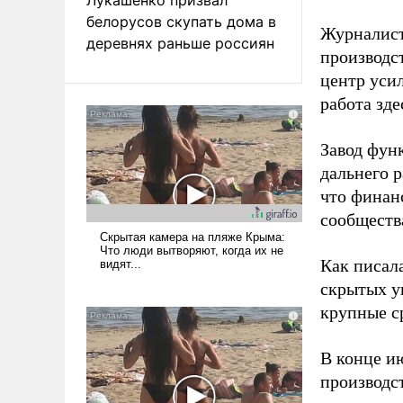
белорусов скупать дома в
Журналист
деревнях раньше россиян
производст
центр уси
работа зде
Завод фун
дальнего 
что финан
сообществ
Как писал
скрытых у
крупные с
В конце и
производс