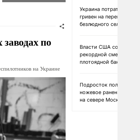
Украина потратила 1 мл
гривен на переименова
безлюдного села
заводах по
Власти США сообщили 
рекордной смертности 
плотоядной бактерии
еспилотников на Украине
Подросток получил
ножевое ранение в дра
на севере Москвы