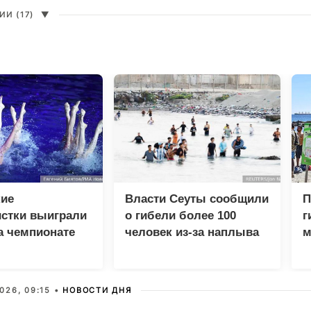
И (17)
▼
кие
Власти Сеуты сообщили
П
истки выиграли
о гибели более 100
г
а чемпионате
человек из-за наплыва
м
в Париже
мигрантов
м
X
026, 09:15 •
НОВОСТИ ДНЯ