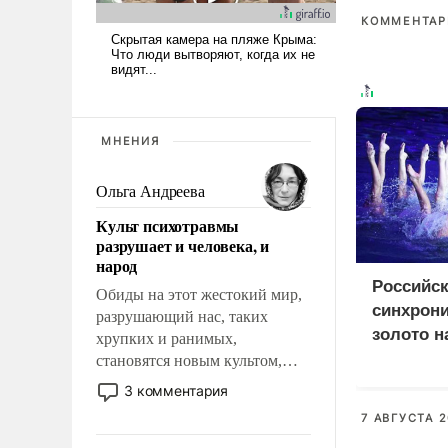
КОММЕНТАРИ
МНЕНИЯ
Ольга Андреева
Культ психотравмы
разрушает и человека, и
народ
Российс
Обиды на этот жестокий мир,
синхрон
разрушающий нас, таких
золото н
хрупких и ранимых,
Европы 
становятся новым культом,
постепенно вытесняя и
3 комментария
отменяя традиционное
7 АВГУСТА 2
требование к человеку – быть