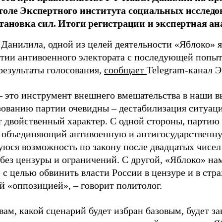
толе Экспертного института социальных исслед
становка сил. Итоги регистрации и экспертная ан
 Данилила, одной из целей деятельности «Яблоко» 
ртии антивоенного электората с последующей попыт
результаты голосования,
сообщает
Telegram-канал 
– это инструмент внешнего вмешательства в наши в
зованию партии очевидны – дестабилизация ситуаци
т двойственный характер. С одной стороны, партию
, объединяющий антивоенную и антигосударственну
юся возможность по закону после двадцатых чисел
 без цензуры и ограничений. С другой, «Яблоко» н
 с целью обвинить власти России в цензуре и в стра
й «оппозицией», – говорит политолог.
вам, какой сценарий будет избран базовым, будет за