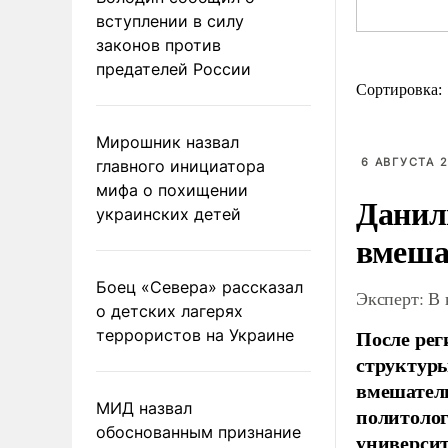
вступлении в силу
законов против
предателей России
Сортировка:
Мирошник назвал
6 АВГУСТА 2
главного инициатора
мифа о похищении
Данил
украинских детей
вмеша
Боец «Севера» рассказал
Эксперт: В
о детских лагерях
После рег
террористов на Украине
структуры
вмешатель
МИД назвал
политолог
обоснованным признание
универси