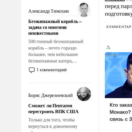
мужественным и твердым под
перед пар
ударами судьбы, брать на себя
Александр Тимохин
подготовк
ответственность, помогать
Безэкипажный корабль –
слабым, идти вперед и
задача со многими
КОММЕНТАРИ
адаптироваться.
неизвестными
500-тонный безэкипажный
корабль – нечто гораздо
большее, чем небольшие
безэкипажные катера,
применение которых уже
1 комментарий
стало обыденностью. Задача по
созданию такого корабля очень
сложна и амбициозна. Однако
и ее реализация радикально
Борис Джерелиевский
поднимет наши боевые
Сможет ли Пентагон
Кто зака
возможности.
перестроить ВПК США
Монако?
связь с 
Только для того, чтобы
вернуться к довоенному