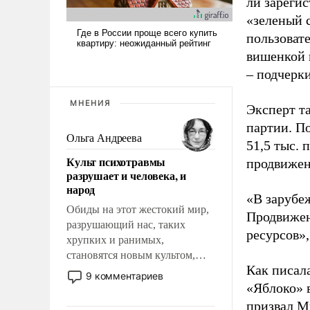
ли зареги
«зеленый 
пользовате
вишенкой 
– подчерк
МНЕНИЯ
Эксперт т
партии. П
Ольга Андреева
51,5 тыс.
Культ психотравмы
продвижени
разрушает и человека, и
народ
«В зарубе
Обиды на этот жестокий мир,
Продвижен
разрушающий нас, таких
ресурсов»,
хрупких и ранимых,
становятся новым культом,
Как писал
постепенно вытесняя и
9 комментариев
отменяя традиционное
«Яблоко» 
требование к человеку – быть
призвал
Ми