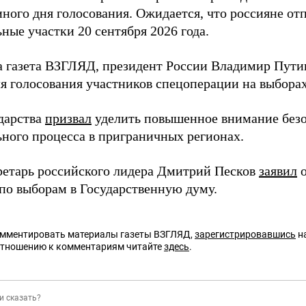
ного дня голосования. Ожидается, что россияне отп
ные участки 20 сентября 2026 года.
а газета ВЗГЛЯД, президент России Владимир Пут
ля голосования участников спецоперации на выборах
ударства
призвал
уделить повышенное внимание без
ьного процесса в приграничных регионах.
ретарь российского лидера Дмитрий Песков
заявил
о
по выборам в Государственную думу.
омментировать материалы газеты ВЗГЛЯД,
зарегистрировавшись
на
отношению к комментариям читайте
здесь
.