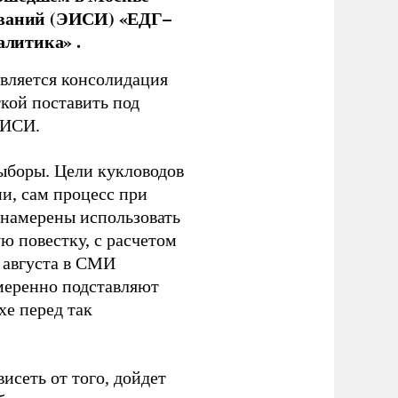
ований (ЭИСИ) «ЕДГ–
алитика» .
является консолидация
кой поставить под
ЭИСИ.
ыборы. Цели кукловодов
и, сам процесс при
 намерены использовать
ю повестку, с расчетом
 августа в СМИ
амеренно подставляют
хе перед так
висеть от того, дойдет