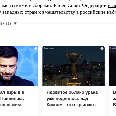
ламентскими выборами. Ранее Совет Федерации
выя
у западных стран к вмешательству в российские изб
И (5)
▼
i
i
зал взрыв в
Ядовитое облако урана
В
 Появилась
уже поднялось над
з
Зеленским
Киевом: что скрывают
В
власти
Г