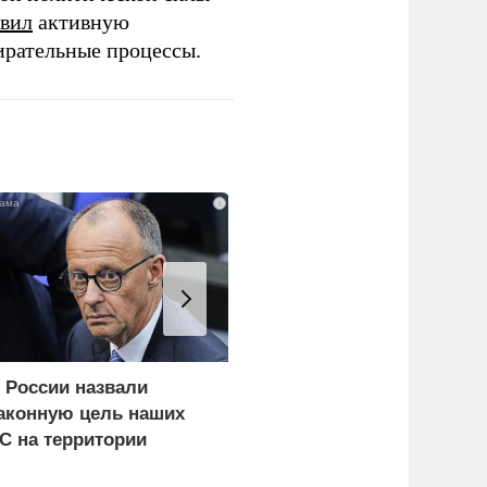
вил
активную
ирательные процессы.
i
 России назвали
Пощечина всей системе
аконную цель наших
правосудия: что
С на территории
натворил сын
ермании
украинского олигарха