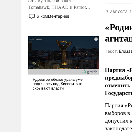
объему запасов ракет
Tomahawk, THAAD и Patriot
7 АВГУСТА 2
США потребуется более трех
6 комментариев
лет. Даже небольшая война с
«Роди
Ираном опустошила
американские арсеналы.
агита
Сложившаяся ситуация
означает многолетний период
Tекст:
Елиза
уязвимости США, например,
перед Китаем.
Партия «Р
предвыбор
отменить 
Государст
Партия «Р
выборов в
допустил 
законодат