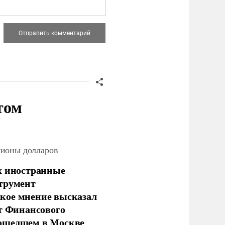
том
лионы долларов
х иностранные
струмент
кое мнение высказал
нт Финансового
рошедшем в Москве