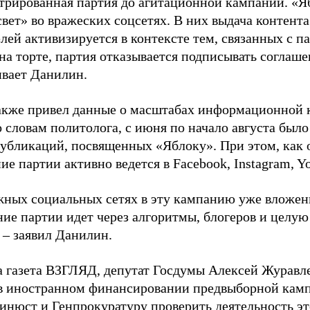
стрированная партия до агитационной кампании. «Я
свет» во вражеских соцсетях. В них выдача контент
лей активизируется в контексте тем, связанных с па
на торте, партия отказывается подписывать соглаше
ивает Данилин.
акже привел данные о масштабах информационной 
о словам политолога, с июня по начало августа был
 публикаций, посвященных «Яблоку». При этом, как
е партии активно ведется в Facebook, Instagram, Y
жных социальных сетях в эту кампанию уже вложе
ие партии идет через алгоритмы, блогеров и целу
 – заявил Данилин.
а газета ВЗГЛЯД, депутат Госдумы Алексей Журавл
в иностранном финансировании предвыборной кам
нюст и Генпрокуратуру проверить деятельность э