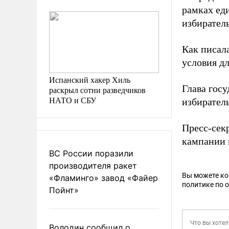
рамках еди
избиратель
Как писал
условия д
Испанский хакер Хиль
Глава гос
раскрыл сотни разведчиков
НАТО и СБУ
избирател
Пресс-сек
кампании 
ВС России поразили
производителя ракет
Вы можете к
«Фламинго» завод «Файер
политике по 
Пойнт»
Володин сообщил о