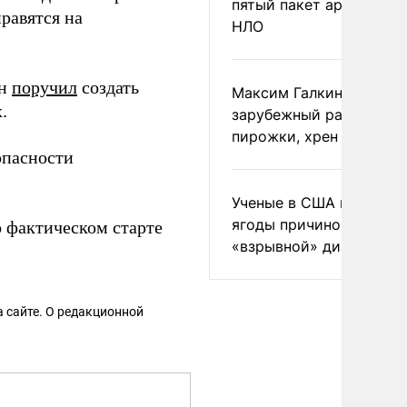
пятый пакет архивов с
равятся на
НЛО
ин
поручил
создать
Максим Галкин добавил
.
зарубежный райдер
пирожки, хрен и морс
опасности
Ученые в США назвали 
ягоды причиной
 фактическом старте
«взрывной» диареи
 сайте. О редакционной