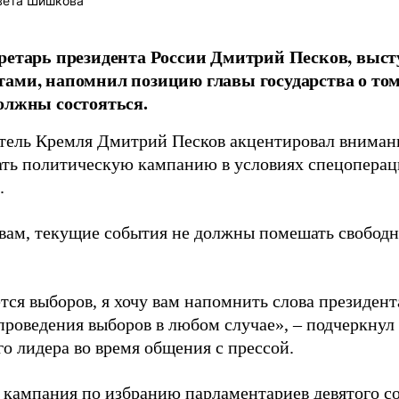
вета Шишкова
ретарь президента России Дмитрий Песков, выст
ами, напомнил позицию главы государства о том
олжны состояться.
тель Кремля Дмитрий Песков акцентировал вниман
ать политическую кампанию в условиях спецоперац
.
овам, текущие события не должны помешать свобод
ется выборов, я хочу вам напомнить слова президен
проведения выборов в любом случае», – подчеркнул 
о лидера во время общения с прессой.
 кампания по избранию парламентариев девятого с