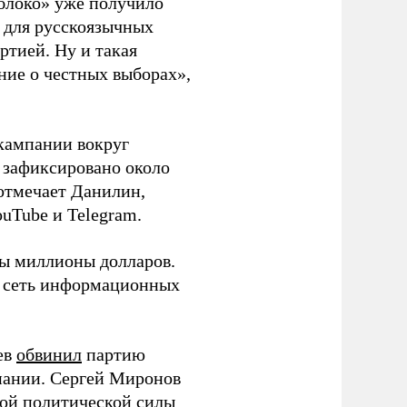
блоко» уже получило
а для русскоязычных
ртией. Ну и такая
ние о честных выборах»,
кампании вокруг
о зафиксировано около
 отмечает Данилин,
ouTube и Telegram.
ны миллионы долларов.
ю сеть информационных
ев
обвинил
партию
пании. Сергей Миронов
той политической силы