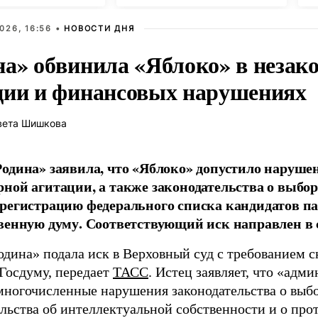
026, 16:56 •
НОВОСТИ ДНЯ
на» обвинила «Яблоко» в незак
ции и финансовых нарушениях
вета Шишкова
одина» заявила, что «Яблоко» допустило наруше
ной агитации, а также законодательства о выбор
регистрацию федерального списка кандидатов па
венную думу. Соответствующий иск направлен в с
одина» подала иск в Верховный суд с требованием с
 Госдуму, передает
ТАСС
. Истец заявляет, что «адм
многочисленные нарушения законодательства о выбор
ельства об интеллектуальной собственности и о про