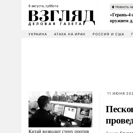
8 августа, суббота
Новость ч
«Герань-4 
оружием 
УКРАИНА
АТАКА НА ИРАН
РОССИЯ И США
11 ИЮНЯ 202
Песко
прове
Китай возводит стену против