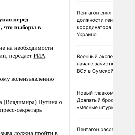
Пентагон снял с
упая перед
должности генерала-
, что выборы в
координатора помощи
Украине
ие на необходимости
ии, передает
РИА
Военный эксперт заяви
начале зачистки позиц
ВСУ в Сумской области
ному волеизъявлению
Новый главком ВСУ
Драпатый бросил солда
та (Владимира) Путина о
«мясные штурмы»
пресс-секретарь
Пентагон рассекретил
озыва должна пройти в