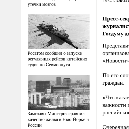
Tекст:
Елиза
утечки мозгов
Пресс-сек
журналист
Госдуму д
Представи
Росатом сообщил о запуске
организов
регулярных рейсов китайских
«Новости»
судов по Севморпути
По его сл
граждан.
«Что каса
важности 
российског
Замглавы Минстроя сравнил
качество жилья в Нью-Йорке и
России
Очередная