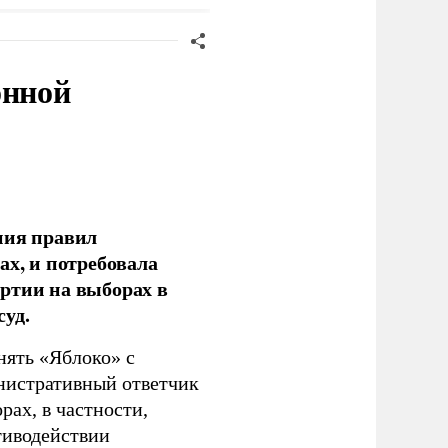
онной
ния правил
ах, и потребовала
ртии на выборах в
уд.
нять «Яблоко» с
инистративный ответчик
ах, в частности,
тиводействии