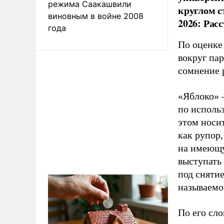
режима Саакашвили
круглом с
виновным в войне 2008
2026: Рас
года
По оценке
вокруг па
сомнение 
«Яблоко» 
по исполь
этом носи
как рупор
на имеющу
выступать
под снятие
называемо
По его сло