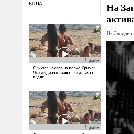
На За
БПЛА
актив
На Западе 