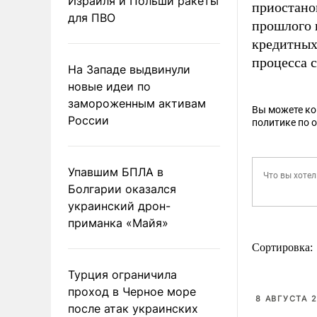
Израиля и Польши ракеты
приостано
для ПВО
прошлого 
кредитных
процесса 
На Западе выдвинули
новые идеи по
замороженным активам
Вы можете к
России
политике по 
Упавшим БПЛА в
Болгарии оказался
украинский дрон-
приманка «Майя»
Сортировка:
Турция ограничила
проход в Черное море
8 АВГУСТА 2
после атак украинских