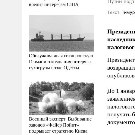
Путин подп
вредит интересам США
Tекст:
Тимур
Президент
наследник
налоговог
Обслуживавшая гитлеровскую
Президент
Германию компания потеряла
сухогрузы возле Одессы
возвращат
опубликов
До 1 январ
заявление
налогового
получать 
Военный эксперт: Выбивание
документов
заводов «Файер Пойнт»
подрывает стратегию Киева