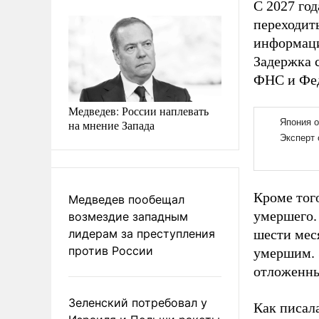
С 2027 го
переходит
информаци
Задержка 
ФНС и Фед
Медведев: России наплевать
на мнение Запада
Кроме тог
Медведев пообещал
умершего. 
возмездие западным
лидерам за преступления
шести мес
против России
умершим. 
отложенны
Зеленский потребовал у
Как писал