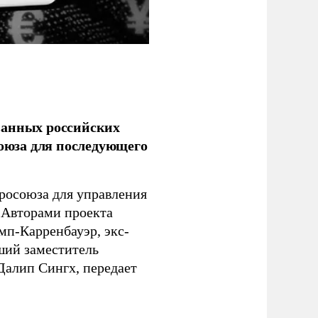
ванных российских
союза для последующего
росоюза для управления
 Авторами проекта
п-Карренбауэр, экс-
ший заместитель
алип Сингх, передает