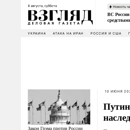
8 августа, суббота
Новость ч
ВС России 
средствам
УКРАИНА
АТАКА НА ИРАН
РОССИЯ И США
10 ИЮНЯ 202
Путин
насле
Закон Грэма против России