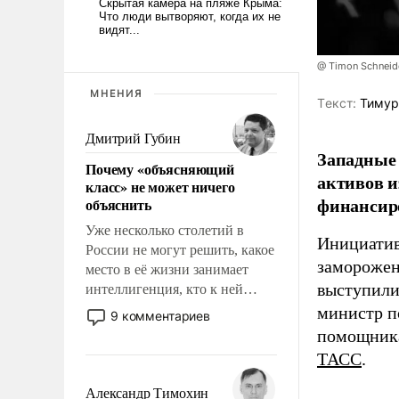
@ Timon Schneid
МНЕНИЯ
Tекст:
Тимур
Дмитрий Губин
Западные 
Почему «объясняющий
активов и
класс» не может ничего
финансир
объяснить
Уже несколько столетий в
Инициатив
России не могут решить, какое
заморожен
место в её жизни занимает
выступили
интеллигенция, кто к ней
принадлежит, а кого из неё
министр п
9 комментариев
исключили с правом
помощника
восстановления и без оного. И
ТАСС
.
чем она отличается от просто
образованных людей. Иногда
Александр Тимохин