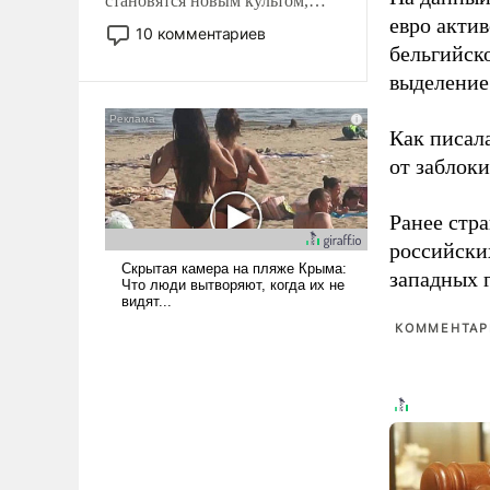
становятся новым культом,
евро актив
постепенно вытесняя и
10 комментариев
отменяя традиционное
бельгийско
требование к человеку – быть
выделение 
мужественным и твердым под
ударами судьбы, брать на себя
Как писал
ответственность, помогать
от заблок
слабым, идти вперед и
адаптироваться.
Ранее стр
российски
западных 
КОММЕНТАРИ