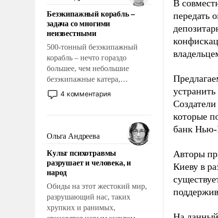
В совмест
казалось, что эти вопросы
Безэкипажный корабль –
передать 
решены раз и навсегда, но –
задача со многими
нет, не решены.
депозитар
неизвестными
конфискац
500-тонный безэкипажный
владельцем
корабль – нечто гораздо
большее, чем небольшие
Предлагаем
безэкипажные катера,
применение которых уже
устранить
4 комментария
стало обыденностью. Задача по
Создатели
созданию такого корабля очень
которые п
сложна и амбициозна. Однако
банк Нью-
и ее реализация радикально
Ольга Андреева
поднимет наши боевые
Культ психотравмы
Авторы пр
возможности.
разрушает и человека, и
Киеву в ра
народ
существует
Обиды на этот жестокий мир,
поддержив
разрушающий нас, таких
хрупких и ранимых,
На данный