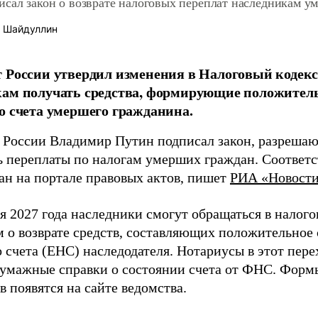
исал закон о возврате налоговых переплат наследникам у
 Шайдуллин
 России утвердил изменения в Налоговый кодек
ам получать средства, формирующие положитель
о счета умершего гражданина.
 России Владимир Путин подписал закон, разреша
ь переплаты по налогам умерших граждан. Соотве
ан на портале правовых актов, пишет
РИА «Новост
я 2027 года наследники смогут обращаться в налого
м о возврате средств, составляющих положительное 
 счета (ЕНС) наследодателя. Нотариусы в этот пер
бумажные справки о состоянии счета от ФНС. Фор
 появятся на сайте ведомства.