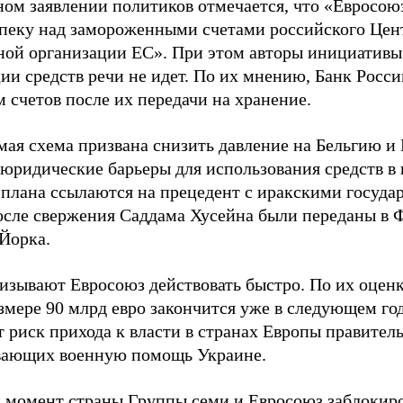
ном заявлении политиков отмечается, что «Евросою
опеку над замороженными счетами российского Цен
ной организации ЕС». При этом авторы инициативы 
ии средств речи не идет. По их мнению, Банк Росс
 счетов после их передачи на хранение.
ая схема призвана снизить давление на Бельгию и E
 юридические барьеры для использования средств в
 плана ссылаются на прецедент с иракскими госуда
осле свержения Саддама Хусейна были переданы в 
Йорка.
изывают Евросоюз действовать быстро. По их оценк
змере 90 млрд евро закончится уже в следующем год
 риск прихода к власти в странах Европы правитель
ающих военную помощь Украине.
 момент страны Группы семи и Евросоюз заблокиро