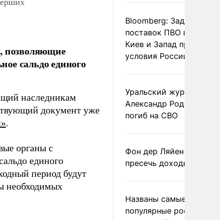
мерших
Bloomberg: Задержка
поставок ПВО вынудит
Киев и Запад принять
с, позволяющие
условия России
ное сальдо единого
Уральский журналист
ющий наследникам
Александр Родионов
тствующий документ уже
погиб на СВО
и»
.
вые органы с
Фон дер Ляйен призвал
сальдо единого
пресечь доходы России
еходный период будут
мы необходимых
Названы самые
популярные российски