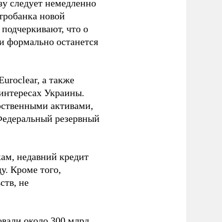
зу следует немедленно
тробанка новой
подчеркивают, что о
ии формально останется
uroclear, а также
 интересах Украины.
рственными активами,
Федеральный резервный
ам, недавний кредит
у. Кроме того,
ств, не
вали около 300 млрд