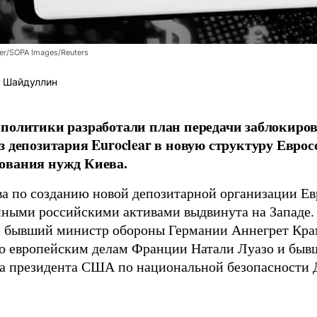
er/SOPA Images/Reuters
 Шайдуллин
политики разработали план передачи заблокиро
з депозитария Euroclear в новую структуру Евро
ования нужд Киева.
а по созданию новой депозитарной организации Ев
ными российскими активами выдвинута на Западе.
 бывший министр обороны Германии Аннегрет Крам
о европейским делам Франции Натали Луазо и быв
 президента США по национальной безопасности Д