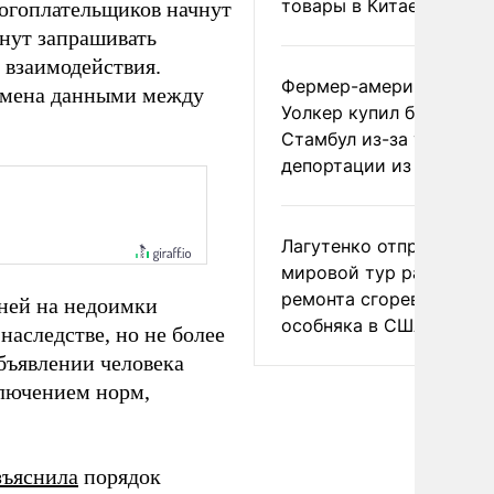
товары в Китае
логоплательщиков начнут
анут запрашивать
 взаимодействия.
Фермер-американец
обмена данными между
Уолкер купил билет в
Стамбул из-за угрозы
депортации из России
Лагутенко отправился в
мировой тур ради
ремонта сгоревшего
еней на недоимки
особняка в США
наследстве, но не более
бъявлении человека
ключением норм,
зъяснила
порядок