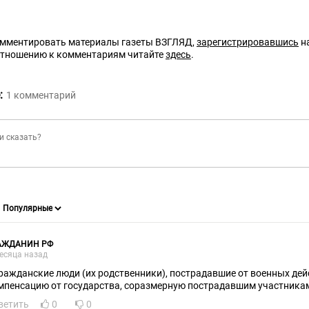
омментировать материалы газеты ВЗГЛЯД,
зарегистрировавшись
на
отношению к комментариям читайте
здесь
.
:
1
комментарий
АЖДАНИН РФ
есяца назад
гражданские люди (их родственники), пострадавшие от военных де
мпенсацию от государства, соразмерную пострадавшим участникам
ветить
0
0