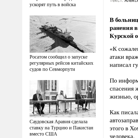
Tекст:
Алекс
ускорят путь в войска
В больни
ранения в
Курской о
«К сожале
Росатом сообщил о запуске
атаки вра
регулярных рейсов китайских
написал г
судов по Севморпути
По информ
спасения 
жизнью, о
Как писал
автозаправ
Саудовская Аравия сделала
ставку на Турцию и Пакистан
этого в Х
вместо США
человека.