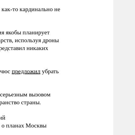
з как-то кардинально не
ия якобы планирует
рств, используя дроны
представил никаких
ичюс
предложил
убрать
серьезным вызовом
ранство страны.
ий
а о планах Москвы