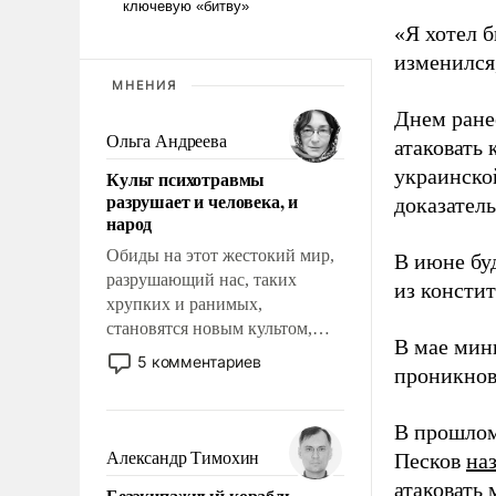
«Я хотел б
изменился
МНЕНИЯ
Днем ране
Ольга Андреева
атаковать
украинско
Культ психотравмы
разрушает и человека, и
доказатель
народ
Обиды на этот жестокий мир,
В июне бу
разрушающий нас, таких
из консти
хрупких и ранимых,
становятся новым культом,
В мае мин
постепенно вытесняя и
5 комментариев
проникнов
отменяя традиционное
требование к человеку – быть
мужественным и твердым под
В прошлом
ударами судьбы, брать на себя
Александр Тимохин
Песков
на
ответственность, помогать
атаковать
Безэкипажный корабль –