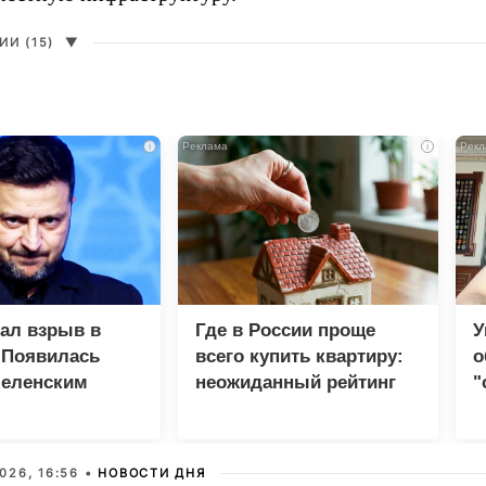
И (15)
▼
i
i
зал взрыв в
Где в России проще
У
 Появилась
всего купить квартиру:
о
Зеленским
неожиданный рейтинг
"
с
026, 16:56 •
НОВОСТИ ДНЯ