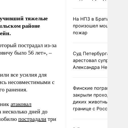
олучивший тяжелые
На НПЗ в Братиславе
Рыльском районе
произошел мощный
ейн.
пожар
оторый пострадал из-за
вичу было 56 лет», –
Суд Петербурга заочно
арестовал супругу
Александра Невзорова
ли все усилия для
ись несовместимыми с
Финские пограничники
о ранения.
закрыли проходы для
диких животных на
тник
атаковал
границе с Россией
а несколько дней до
омобилю
пострадали
три