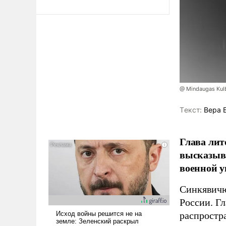
@ Mindaugas Kul
Tекст:
Вера 
Глава лит
высказыв
военной у
Синкявичю
России. Гл
распростр