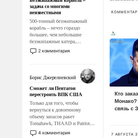
слабым, идти вперед и
задача со многими
адаптироваться.
неизвестными
КОММЕНТАРИ
500-тонный безэкипажный
корабль – нечто гораздо
большее, чем небольшие
безэкипажные катера,
применение которых уже
2 комментария
стало обыденностью. Задача по
созданию такого корабля очень
сложна и амбициозна. Однако
и ее реализация радикально
Борис Джерелиевский
поднимет наши боевые
Сможет ли Пентагон
возможности.
перестроить ВПК США
Кто зака
Монако?
Только для того, чтобы
связь с 
вернуться к довоенному
объему запасов ракет
Tomahawk, THAAD и Patriot
США потребуется более трех
4 комментария
7 АВГУСТА 2
лет. Даже небольшая война с