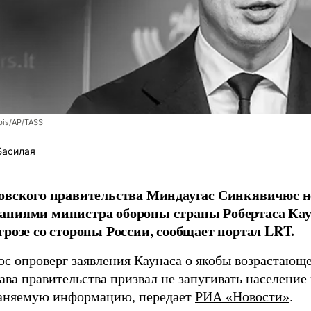
bis/AP/TASS
Басилая
овского правительства Миндаугас Синкявичюс не
аниями министра обороны страны Робертаса Кау
грозе со стороны России, сообщает портал LRT.
с опроверг заявления Каунаса о якобы возрастающе
ава правительства призвал не запугивать население
аняемую информацию, передает
РИА «Новости»
.