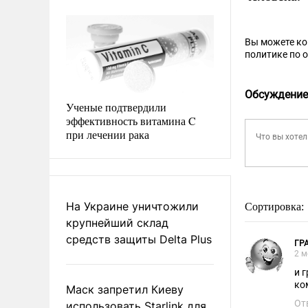
Вы можете к
политике по 
Обсуждение
Ученые подтвердили
эффективность витамина C
при лечении рака
На Украине уничтожили
Сортировка:
крупнейший склад
средств защиты Delta Plus
ГР
2 м
и 
ко
Маск запретил Киеву
От
использовать Starlink для