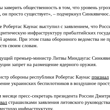
ы заверить общественность в том, что уровень угро
, он просто существует», – подчеркнул Синкявичюс.
е Робертас Каунас выступил с заявлением, что Росс
 критическую инфраструктуру прибалтийских госуда
й армии. При этом глава оборонного ведомства не 
ств своим словам.
дущий премьер-министр Литвы Миндаугас Синкяв
туции запрет на размещение ядерного оружия.
истр обороны республики Робертас Каунас
признал
ение украинских беспилотников в воздушное прост
 месяце пресс-секретарь президента России Дмитр
звал
страшилками заявления литовского руководств
 местную инфраструктуру.