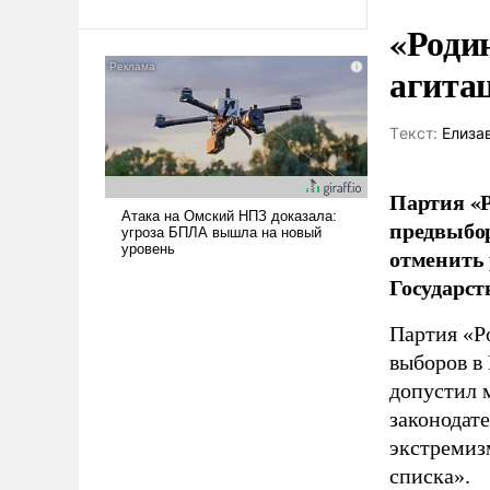
Ираном опустошила
«Роди
американские арсеналы.
агита
Сложившаяся ситуация
означает многолетний период
уязвимости США, например,
Tекст:
Елиза
перед Китаем.
Партия «Р
предвыбор
отменить 
Государст
Партия «Р
выборов в
допустил 
законодат
экстремиз
списка».