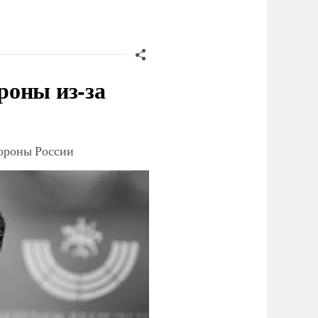
роны из-за
тороны России