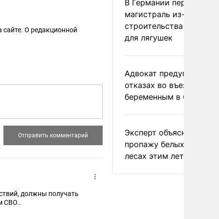
В Германии перекрыли
магистраль из-за
строительства тоннеле
 сайте. О редакционной
для лягушек
Адвокат предупредил о
отказах во въезде
беременным в США
Эксперт объяснил
пропажу белых грибов 
лесах этим летом
йствий, должны получать
 СВО..