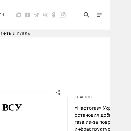
ТИ
НЕФТЬ И РУБЛЬ
ГЛАВНОЕ
а ВСУ
«Нафтогаз» Украины
остановил добычу нефт
газа из-за повреждения
инфраструктуры