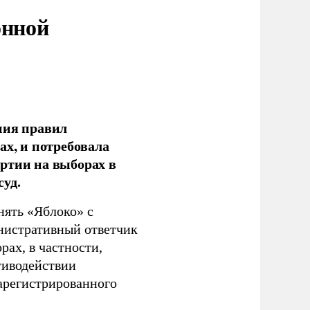
онной
ния правил
ах, и потребовала
ртии на выборах в
уд.
нять «Яблоко» с
инистративный ответчик
ах, в частности,
тиводействии
зарегистрированного