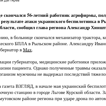
ей Дегтярёв
це скончался 56-летний работник агрофирмы, п
 результате атаки украинского беспилотника в 
бласти, сообщил глава региона Александр Хиншт
нию, в больнице скончался механизатор трактора, к
жеского БПЛА в Рыльском районе. Александру Ивано
убернатор в
Max
.
ации губернатора, медицинские работники приложи
жизни пациента. Однако полученные травмы оказал
рганизм мужчины не выдержал последствий тяжелог
а газета ВЗГЛЯД, в начале мая украинский беспило
очную станцию в городе Льгове Курской области. З
омутовском районе региона при ударе дрона по авт