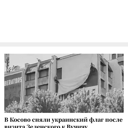
В Косово сняли украинский флаг после
визита Зеленского к Вучичу