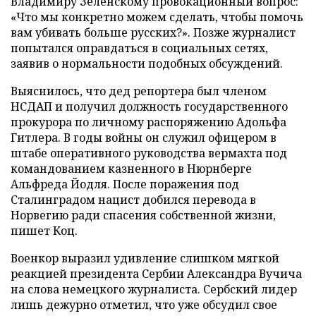
Владимиру Зеленскому провокационный вопрос:
«Что мы конкретно можем сделать, чтобы помочь
вам убивать больше русских?». Позже журналист
попытался оправдаться в социальных сетях,
заявив о нормальности подобных обсуждений.
Выяснилось, что дед репортера был членом
НСДАП и получил должность государственного
прокурора по личному распоряжению Адольфа
Гитлера. В годы войны он служил офицером в
штабе оперативного руководства вермахта под
командованием казненного в Нюрнберге
Альфреда Йодля. После поражения под
Сталинградом нацист добился перевода в
Норвегию ради спасения собственной жизни,
пишет Коц.
Военкор выразил удивление слишком мягкой
реакцией президента Сербии Александра Вучича
на слова немецкого журналиста. Сербский лидер
лишь дежурно отметил, что уже обсудил свое