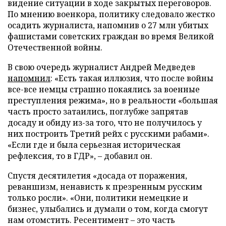
видение ситуации в ходе закрытых переговоров.
По мнению военкора, политику следовало жестко
осадить журналиста, напомнив о 27 млн убитых
фашистами советских граждан во время Великой
Отечественной войны.
В свою очередь журналист Андрей Медведев
напомнил
: «Есть такая иллюзия, что после войны
все-все немцы страшно покаялись за военные
преступления режима», но в реальности «большая
часть просто затаились, поглубже запрятав
досаду и обиду из-за того, что не получилось у
них построить Третий рейх с русскими рабами».
«Если где и была серьезная историческая
рефлексия, то в ГДР», – добавил он.
Спустя десятилетия «досада от поражения,
реваншизм, ненависть к презренным русским
только росли». «Они, политики немецкие и
бизнес, улыбались и думали о том, когда смогут
нам отомстить. Ресентимент – это часть