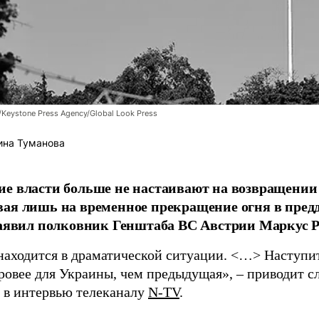
/Keystone Press Agency/Global Look Press
ина Туманова
е власти больше не настаивают на возвращении
ая лишь на временное прекращение огня в пред
заявил полковник Генштаба ВС Австрии Маркус Р
находится в драматической ситуации. <…> Наступит 
уровее для Украины, чем предыдущая», – приводит с
в интервью телеканалу
N-TV
.