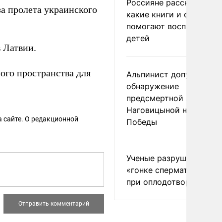
Россияне рассказали,
а пролета украинского
какие книги и фильмы
помогают воспитывать
детей
 Латвии.
ого пространства для
Альпинист допустил
обнаружение
предсмертной записки
Наговицыной на пике
 сайте. О редакционной
Победы
Ученые разрушили миф
«гонке сперматозоидов
при оплодотворении