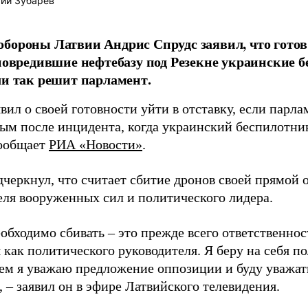
ий Зубарев
бороны Латвии Андрис Спрудс заявил, что готов 
 повредившие нефтебазу под Резекне украинские 
ли так решит парламент.
вил о своей готовности уйти в отставку, если парла
ым после инцидента, когда украинский беспилотник
сообщает
РИА «Новости»
.
дчеркнул, что считает сбитие дронов своей прямой 
еля вооруженных сил и политического лидера.
обходимо сбивать – это прежде всего ответственно
 как политического руководителя. Я беру на себя п
тем я уважаю предложение оппозиции и буду уважат
 – заявил он в эфире Латвийского телевидения.