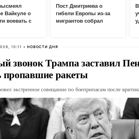
высмеял
Пост Дмитриева о
В
е Вайкуле о
гибели Европы из-за
у
ти воевать с
мигрантов собрал
у
миллион просмотров в
м
X
026, 10:11 •
НОВОСТИ ДНЯ
ый звонок Трампа заставил Пен
ь пропавшие ракеты
ровел экстренное совещание по боеприпасам после крити