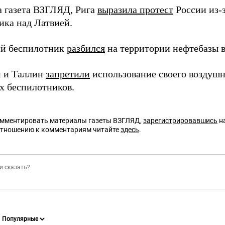
а газета ВЗГЛЯД, Рига
выразила протест
России из-з
ика над Латвией.
ий беспилотник
разбился
на территории нефтебазы в
 и Таллин
запретили
использование своего воздушн
х беспилотников.
омментировать материалы газеты ВЗГЛЯД,
зарегистрировавшись
на
отношению к комментариям читайте
здесь
.