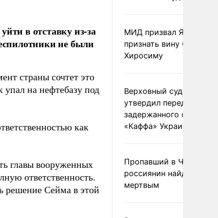
уйти в отставку из-за
МИД призвал Японию
беспилотники не были
признать вину США за
Хиросиму
мент страны сочтет это
 упал на нефтебазу под
Верховный суд Швеции
утвердил передачу
задержанного сухогруз
«Каффа» Украине
ответственностью как
Пропавший в Черногор
сть главы вооруженных
россиянин найден
олную ответственность.
мертвым
ь решение Сейма в этой