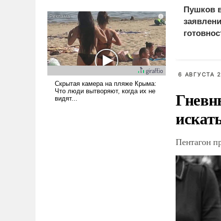
было образом для
Пушков 
псевдонаучной фантастики,
заявлени
стало всерьез обсуждаемой
готовнос
идеей.
Россией
6 АВГУСТА 2
Гневн
искат
Пентагон п