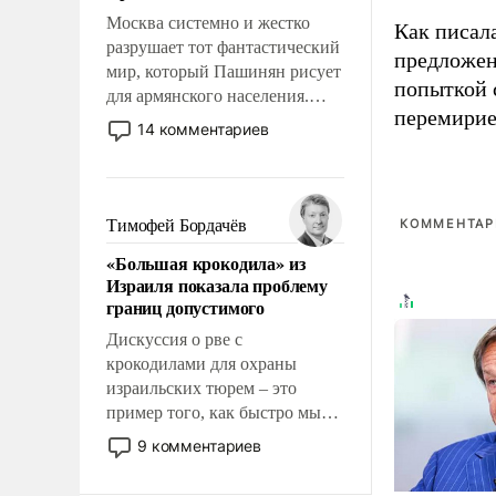
Москва системно и жестко
Как писал
разрушает тот фантастический
предложен
мир, который Пашинян рисует
попыткой 
для армянского населения.
перемирие
Мир, где политические
14 комментариев
прожекты будут безусловно
оплачиваться за счет
российских
налогоплательщиков и где
Тимофей Бордачёв
КОММЕНТАРИ
Еревану за свои поступки не
«Большая крокодила» из
нужно отвечать.
Израиля показала проблему
границ допустимого
Дискуссия о рве с
крокодилами для охраны
израильских тюрем – это
пример того, как быстро мы
двигаемся по пути
9 комментариев
революционных изменений.
То, что несколько лет назад