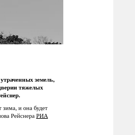
 утраченных земель,
дверии тяжелых
ейснер.
зима, и она будет
лова Рейснера
РИА