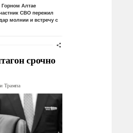
 Горном Алтае
Герой России Сайбель:
частник СВО пережил
Развитие железных
дар молнии и встречу с
дорог стало одним из
едведем
приоритетов Народной
программы ЕР
тагон срочно
ки Трампа