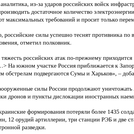
 аналитика, из-за ударов российских войск инфраст
производить достаточное количество электроэнерги
 от максимальных требований и просит только пере
о, российские силы успешно теснят противника по 
овения, отметил полковник.
 тяжесть российских атак по-прежнему приходится
…> На южном участке Россия приближается к Запо
м обстрелам подвергаются Сумы и Харьков», – доба
вооруженные силы России продолжают уничтожать 
рки дронов и пункты дислокации иностранных наем
краинские формирования потеряли более 1435 солдат
н, 12 орудий артиллерии, три станции РЭБ и две с
тронной разведки.