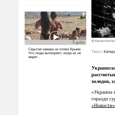
@ Kaniuka Ruslan
Tекст:
Катер
Украински
рассчитыв
холодов, 
«Украина 
гораздо с
«Новости»