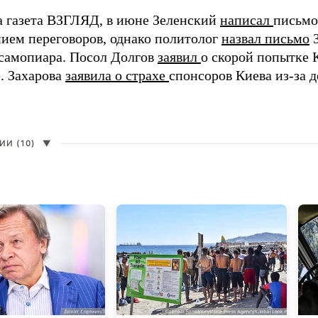
а газета ВЗГЛЯД, в июне Зеленский
написал
письмо
ием переговоров, однако политолог
назвал письмо
З
самопиара. Посол Долгов
заявил
о скорой попытке 
. Захарова
заявила о страхе
спонсоров Киева из-за д
И (10)
▼