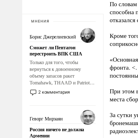
По словам
способна 
отказался
МНЕНИЯ
Кроме тог
Борис Джерелиевский
соприкосн
Сможет ли Пентагон
перестроить ВПК США
«Основная
Только для того, чтобы
фронта. <
вернуться к довоенному
постоянны
объему запасов ракет
Tomahawk, THAAD и Patriot
США потребуется более трех
При этом 
2 комментария
лет. Даже небольшая война с
места сбо
Ираном опустошила
американские арсеналы.
За сутки у
Сложившаяся ситуация
Геворг Мирзаян
бронемаши
означает многолетний период
Россия ничего не должна
уязвимости США, например,
радиоэлек
Армении
перед Китаем.