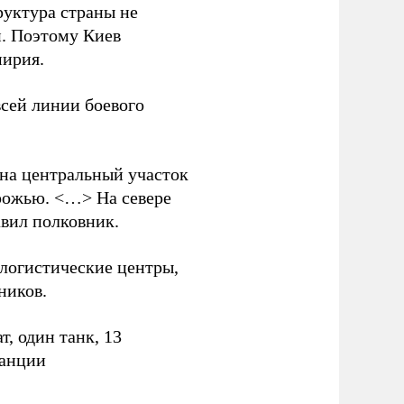
руктура страны не
и. Поэтому Киев
мирия.
всей линии боевого
 на центральный участок
рожью. <…> На севере
вил полковник.
логистические центры,
ников.
, один танк, 13
танции