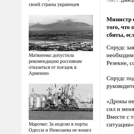
Tекст:
Дмитр
своей страны украинцев
Министр о
того, что
сбиты, ес
Спрудс зая
Матвиенко допустила
необходим
рекомендацию россиянам
Резекне, 
отказаться от поездок в
Армению
Спрудс по
руководит
«Дроны не
сил и меня
Вместе с 
Марочко: За неделю в порты
ситуации»,
Одессы и Николаева не вошел