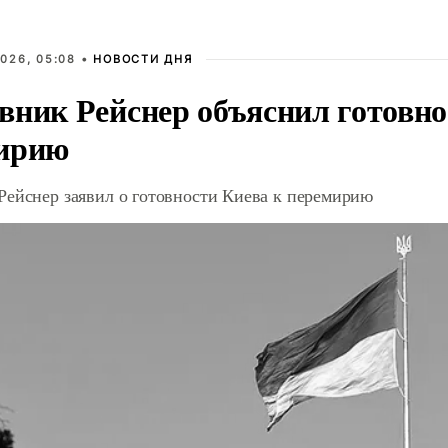
026, 05:08 •
НОВОСТИ ДНЯ
вник Рейснер объяснил готовно
ирию
Рейснер заявил о готовности Киева к перемирию