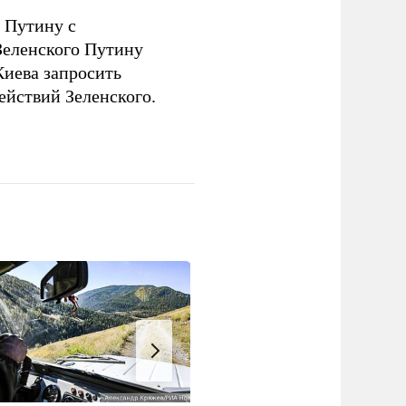
 Путину с
еленского Путину
Киева запросить
ействий Зеленского.