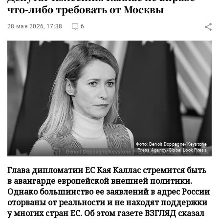
что-либо требовать от Москвы
28 мая 2026, 17:38
6
Фото: Benoit Doppagne/Keystone
Press Agency/Global Look Press
Глава дипломатии ЕС Кая Каллас стремится быть
в авангарде европейской внешней политики.
Однако большинство ее заявлений в адрес России
оторваны от реальности и не находят поддержки
у многих стран ЕС. Об этом газете ВЗГЛЯД сказал