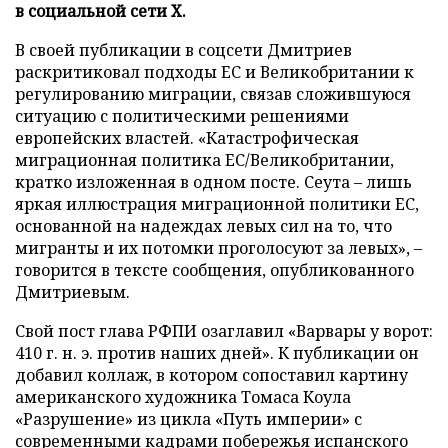
в социальной сети X.
В своей публикации в соцсети Дмитриев
раскритиковал подходы ЕС и Великобритании к
регулированию миграции, связав сложившуюся
ситуацию с политическими решениями
европейских властей. «Катастрофическая
миграционная политика ЕС/Великобритании,
кратко изложенная в одном посте. Сеута – лишь
яркая иллюстрация миграционной политики ЕС,
основанной на надеждах левых сил на то, что
мигранты и их потомки проголосуют за левых», –
говорится в тексте сообщения, опубликованного
Дмитриевым.
Свой пост глава РФПИ озаглавил «Варвары у ворот:
410 г. н. э. против наших дней». К публикации он
добавил коллаж, в котором сопоставил картину
американского художника Томаса Коула
«Разрушение» из цикла «Путь империи» с
современными кадрами побережья испанского