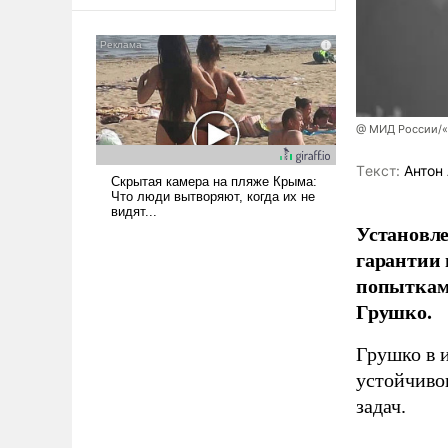
оплачиваться за счет
российских
налогоплательщиков и где
Еревану за свои поступки не
нужно отвечать.
@ МИД России/«
Tекст:
Антон 
Установле
гарантии 
попыткам
Грушко.
Грушко в 
устойчиво
задач.