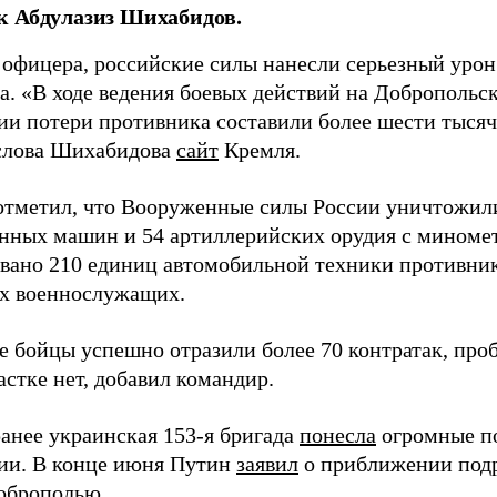
к Абдулазиз Шихабидов.
 офицера, российские силы нанесли серьезный уро
а. «В ходе ведения боевых действий на Добропольс
ии потери противника составили более шести тысяч 
слова Шихабидова
сайт
Кремля.
отметил, что Вооруженные силы России уничтожили
нных машин и 54 артиллерийских орудия с миномет
вано 210 единиц автомобильной техники противника
х военнослужащих.
е бойцы успешно отразили более 70 контратак, про
стке нет, добавил командир.
анее украинская 153-я бригада
понесла
огромные п
ии. В конце июня Путин
заявил
о приближении подр
оброполью.