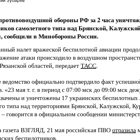
ий Зубарев
противовоздушной обороны РФ за 2 часа уничто
иков самолетного типа над Брянской, Калужской
, сообщили в Минобороны России.
нный налет вражеской беспилотной авиации продол
ражение атаки происходило в воздушном пространст
 Рязанской областей, передает
ТАСС
.
 ведомство официально подтвердило факт успешно
. «23 мая т. г. в период с 07:00 мск до 09:00 мск 
вачены и уничтожены 17 украинских беспилотных 
го типа над территориями Брянской, Калужской, Ку
, – говорится в официальном сообщении министерст
а газета ВЗГЛЯД, 21 мая российская ПВО
отразила
м
нских беспилотников.