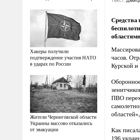
Tекст:
Дмитр
Средства 
беспилотн
областями
Массирова
Хакеры получили
подтверждение участия НАТО
часов. От
в ударах по России
Курской и
Оборонное
зенитчиков
ПВО перех
самолетно
областей»
Жители Черниговской области
Украины массово отказались
от эвакуации
Как писал
196 украи