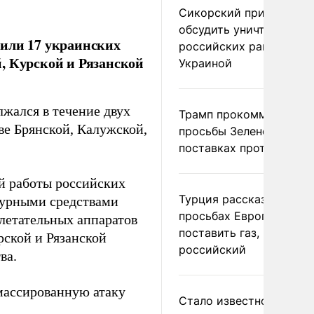
Сикорский призвал
обсудить уничтожение
жили 17 украинских
российских ракет над
, Курской и Рязанской
Украиной
жался в течение двух
Трамп прокомментиров
ве Брянской, Калужской,
просьбы Зеленского о
поставках противораке
й работы российских
Турция рассказала о
дежурными средствами
просьбах Европы
летательных аппаратов
поставить газ, но не
рской и Рязанской
российский
ва.
ассированную атаку
Стало известно о