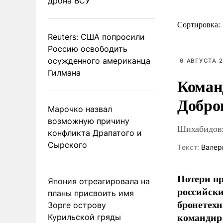
дрона ВСУ
Сортировка:
Reuters: США попросили
Россию освободить
осужденного американца
6 АВГУСТА 2
Гилмана
Коман
Добро
Марочко назвал
возможную причину
Шихабидов:
конфликта Драпатого и
Сырского
Tекст:
Валер
Потери пр
Япония отреагировала на
российски
планы присвоить имя
бронетехн
Зорге острову
командир 
Курильской гряды