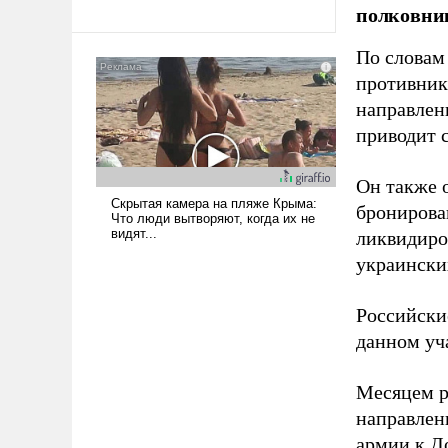
полковни
По словам
противник
направлен
приводит 
Он также 
бронирова
ликвидиро
украински
Российски
данном уча
Месяцем р
направлен
армии к Д