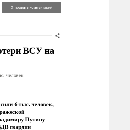
отери ВСУ на
с. человек
или 6 тыс. человек,
вражеской
Владимиру Путину
ВДВ гвардии