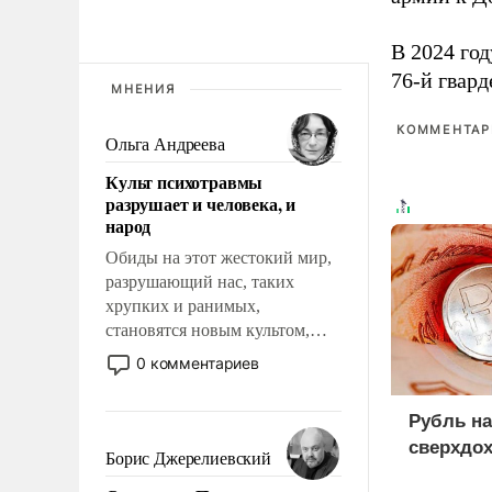
В 2024 го
76-й гвар
МНЕНИЯ
КОММЕНТАРИ
Ольга Андреева
Культ психотравмы
разрушает и человека, и
народ
Обиды на этот жестокий мир,
разрушающий нас, таких
хрупких и ранимых,
становятся новым культом,
постепенно вытесняя и
0 комментариев
отменяя традиционное
требование к человеку – быть
Рубль на
мужественным и твердым под
сверхдо
ударами судьбы, брать на себя
Борис Джерелиевский
ответственность, помогать