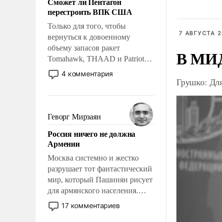
Сможет ли Пентагон
слабым, идти вперед и
перестроить ВПК США
адаптироваться.
Только для того, чтобы
7 АВГУСТА 2
вернуться к довоенному
объему запасов ракет
В МИД
Tomahawk, THAAD и Patriot
США потребуется более трех
4 комментария
Грушко: Дл
лет. Даже небольшая война с
Ираном опустошила
американские арсеналы.
Сложившаяся ситуация
Геворг Мирзаян
означает многолетний период
Россия ничего не должна
уязвимости США, например,
Армении
перед Китаем.
Москва системно и жестко
разрушает тот фантастический
мир, который Пашинян рисует
для армянского населения.
Мир, где политические
17 комментариев
прожекты будут безусловно