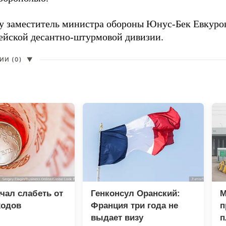
ду заместитель министра обороны Юнус-Бек Евкур
дейской десантно-штурмовой дивизии.
И (0)
▼
чал слабеть от
Генконсул Оранский:
М
ходов
Франция три года не
п
выдает визу
п