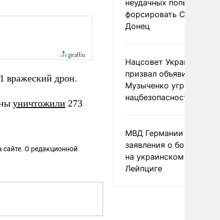
неудачных попытках ВС
форсировать Северски
Донец
Нацсовет Украины по Т
призвал объявить
1 вражеский дрон.
Музыченко угрозой
нацбезопасности
оны
уничтожили
273
МВД Германии отвергл
заявления о боеприпас
 сайте. О редакционной
на украинском самолет
Лейпциге