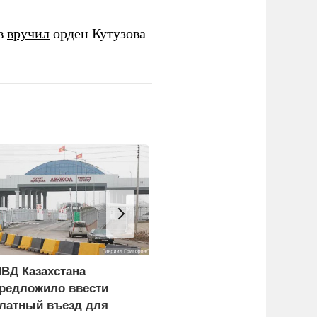
ов
вручил
орден Кутузова
ВД Казахстана
В МИД назвали условия
редложило ввести
прочного мира на
латный въезд для
Украине