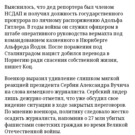
Выяснилось, что дед репортера был членом
НСДАП и получил должность государственного
прокурора по личному распоряжению Адольфа
Гитлера. В годы войны он служил офицером в
штабе оперативного руководства вермахта под
командованием казненного в Нюрнберге
Альфреда Йодля. После поражения под
Сталинградом нацист добился перевода в
Норвегию ради спасения собственной жизни,
пишет Коц.
Военкор выразил удивление слишком мягкой
реакцией президента Сербии Александра Вучича
на слова немецкого журналиста. Сербский лидер
лишь дежурно отметил, что уже обсудил свое
видение ситуации в ходе закрытых переговоров.
По мнению военкора, политику следовало жестко
осадить журналиста, напомнив о 27 млн убитых
фашистами советских граждан во время Великой
Отечественной войны.