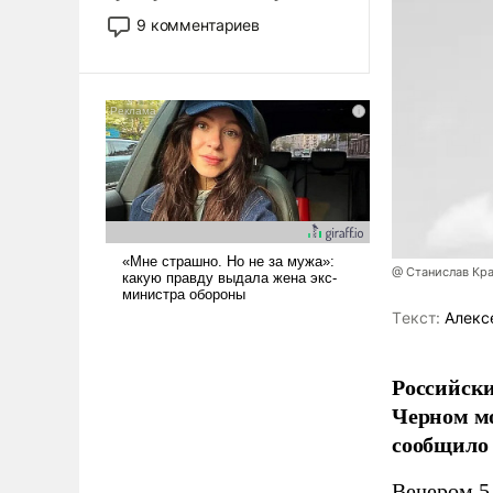
двигаемся по пути
9 комментариев
революционных изменений.
То, что несколько лет назад
было образом для
псевдонаучной фантастики,
стало всерьез обсуждаемой
идеей.
@ Станислав Кр
Tекст:
Алекс
Российски
Черном мо
сообщило
Вечером 5 