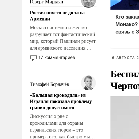
Геворг Мирзаян
означает многолетний период
Россия ничего не должна
уязвимости США, например,
Кто зака
Армении
перед Китаем.
Монако?
Москва системно и жестко
связь с 
разрушает тот фантастический
мир, который Пашинян рисует
для армянского населения.
Мир, где политические
17 комментариев
6 АВГУСТА 2
прожекты будут безусловно
оплачиваться за счет
Беспи
российских
Черно
налогоплательщиков и где
Тимофей Бордачёв
Еревану за свои поступки не
«Большая крокодила» из
нужно отвечать.
Израиля показала проблему
границ допустимого
Дискуссия о рве с
крокодилами для охраны
израильских тюрем – это
пример того, как быстро мы