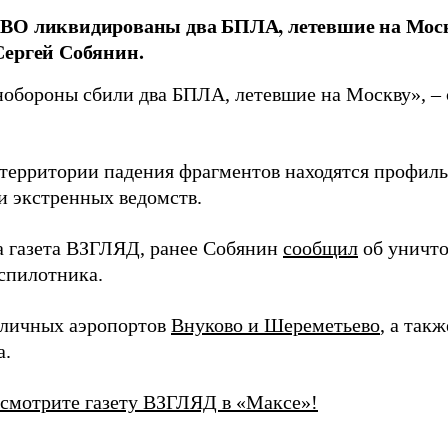
ВО ликвидированы два БПЛА, летевшие на Моск
Сергей Собянин.
бороны сбили два БПЛА, летевшие на Москву», –
 территории падения фрагментов находятся профил
и экстренных ведомств.
а газета ВЗГЛЯД, ранее Собянин
сообщил
об уничто
спилотника.
оличных аэропортов
Внуково и Шереметьево
, а так
а.
 смотрите газету ВЗГЛЯД в «Максе»!