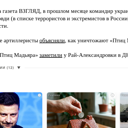
а газета ВЗГЛЯД, в прошлом месяце командир укра
вди (в списке террористов и экстремистов в Росси
сти.
е артиллеристы
объясняли
, как уничтожают «Птиц 
«Птиц Мадьяра»
заметили
у Рай-Александровки в Д
И (12)
▼
i
i