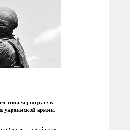
м типа «сухогруз» в
ля украинской армии,
 от Одессы, российские