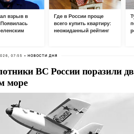
зал взрыв в
Где в России проще
Т
 Появилась
всего купить квартиру:
п
Зеленским
неожиданный рейтинг
р
026, 07:55 •
НОВОСТИ ДНЯ
лотники ВС России поразили два
м море