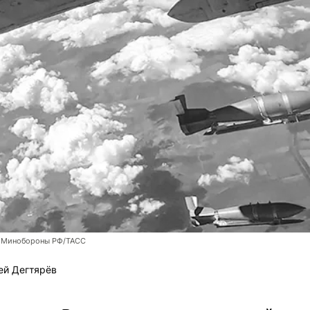
 Минобороны РФ/ТАСС
ей Дегтярёв