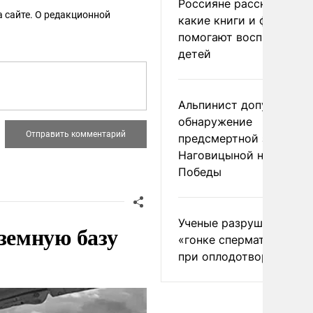
Россияне рассказали,
 сайте. О редакционной
какие книги и фильмы
помогают воспитывать
детей
Альпинист допустил
обнаружение
предсмертной записки
Наговицыной на пике
Победы
Ученые разрушили миф
земную базу
«гонке сперматозоидов
при оплодотворении