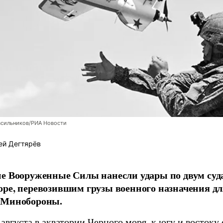
асильников/РИА Новости
ей Дегтярёв
е Вооруженные Силы нанесли удары по двум суда
ре, перевозившим грузы военного назначения д
 Минобороны.
августа в акватории Черного моря, к югу и востоку