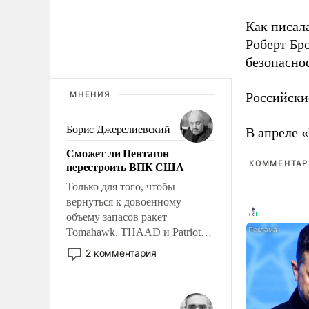
Как писал
Роберт Бро
безопасно
МНЕНИЯ
Российски
Борис Джерелиевский
В апреле 
Сможет ли Пентагон
перестроить ВПК США
КОММЕНТАРИ
Только для того, чтобы
вернуться к довоенному
объему запасов ракет
Tomahawk, THAAD и Patriot
США потребуется более трех
2 комментария
лет. Даже небольшая война с
Ираном опустошила
американские арсеналы.
Сложившаяся ситуация