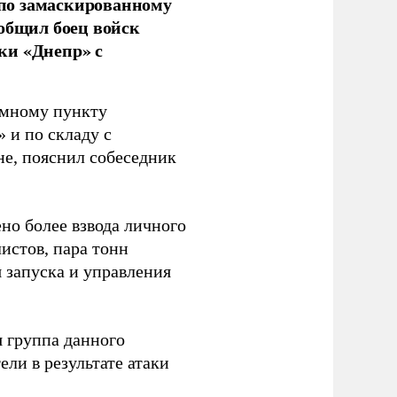
по замаскированному
ообщил боец войск
ки «Днепр» с
емному пункту
 и по складу с
не, пояснил собеседник
но более взвода личного
истов, пара тонн
я запуска и управления
 группа данного
ли в результате атаки