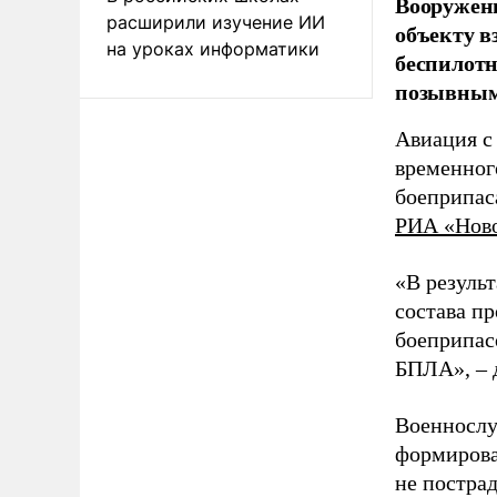
Вооружен
расширили изучение ИИ
объекту в
на уроках информатики
беспилотн
позывным
Авиация с
временног
боеприпас
РИА «Нов
«В резуль
состава п
боеприпасо
БПЛА», – 
Военнослу
формирова
не пострад