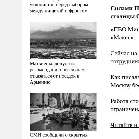
уклонистов перед выбором
Силами П
между нищетой и фронтом
столицы 
«ПВО Мино
«Максе»
.
Сейчас на
сотрудник
Матвиенко допустила
рекомендацию россиянам
отказаться от поездок в
Как писал
Армению
Москву бе
Работа ст
ограничен
Читайте и
СМИ сообщили о скрытых