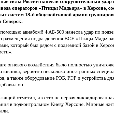
ные силы России нанесли сокрушительный удар 
звода операторов «Птицы Мадьяра» в Херсоне, с
ых систем 18-й общевойсковой армии группиров
 Северск.
 помощью авиабомб ФАБ-500 нанесла удар по подз
о размещения подразделения ВСУ «Птицы Мадьяра»
ами, который был рядом с подземной базой в Херсо
ости»
.
тате огневого воздействия было полностью уничтоже
ротивника, вероятно несколько иностранных специал
в, а также оборудование РЭБ, РЭР и устройства дл
добавил он.
жащий отметил, что это не первая ликвидированная
ния в подконтрольном Киеву Херсоне. Мирные жите
али.