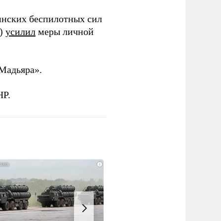
инских беспилотных сил
и)
усилил
меры личной
Мадьяра».
НР.
i