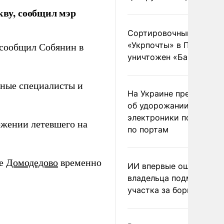
ву, сообщил мэр
Сортировочный пункт
«Укрпочты» в Павлогра
 сообщил Собянин в
уничтожен «Бандероль
ьные специалисты и
На Украине предупреди
об удорожании китайс
электроники после уда
жении летевшего на
по портам
же
Домодедово
временно
ИИ впервые оштрафова
владельца подмосковн
участка за борщевик