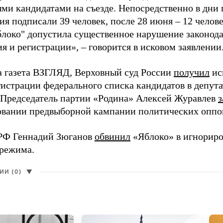
ми кандидатами на съезде. Непосредственно в дни 
я подписали 39 человек, после 28 июня – 12 челов
блоко" допустила существенное нарушение законода
 и регистрации», – говорится в исковом заявлении
а газета ВЗГЛЯД, Верховный суд России
получил
ис
гистрации федерального списка кандидатов в депут
 Председатель партии «Родина» Алексей Журавлев
з
вании предвыборной кампании политических оппо
РФ Геннадий Зюганов
обвинил
«Яблоко» в игнорир
 режима.
И (0)
▼