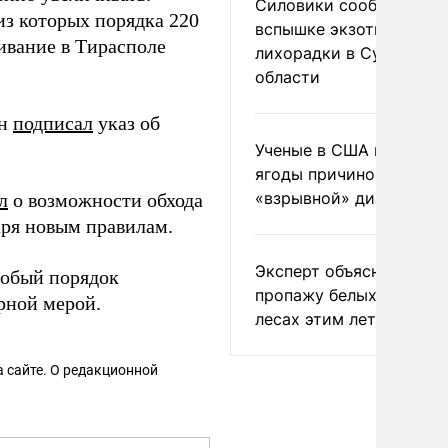
Силовики сообщили о
из которых порядка 220
вспышке экзотической
ивание в Тирасполе
лихорадки в Сумской
области
ин
подписал
указ об
Ученые в США назвали 
ягоды причиной
«взрывной» диареи
л
о возможности обхода
ря новым правилам.
Эксперт объяснил
обый порядок
пропажу белых грибов 
рной мерой.
лесах этим летом
 сайте. О редакционной