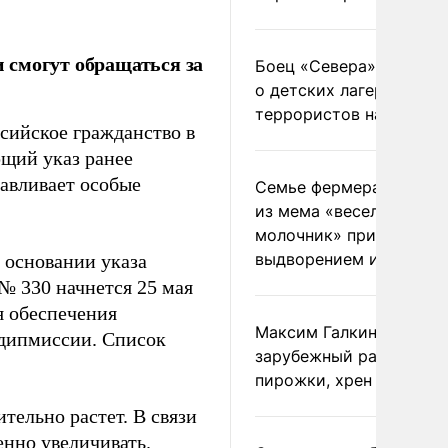
 смогут обращаться за
Боец «Севера» рассказ
о детских лагерях
террористов на Украин
сийское гражданство в
ющий указ ранее
авливает особые
Семье фермера Уолкер
из мема «веселый
молочник» пригрозили
выдворением из Росси
 основании указа
№ 330 начнется 25 мая
я обеспечения
Максим Галкин добавил
 дипмиссии. Список
зарубежный райдер
пирожки, хрен и морс
ельно растет. В связи
енно увеличивать.