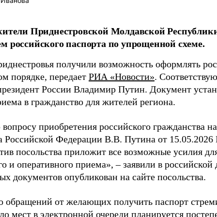
 Иванова
жители Приднестровской Молдавской Республики
м российского паспорта по упрощенной схеме.
иднестровья получили возможность оформлять рос
м порядке, передает
РИА «Новости»
. Соответству
президент России Владимир Путин. Документ устан
риема в гражданство для жителей региона.
 вопросу приобретения российского гражданства на
а Российской Федерации В.В. Путина от 15.05.2026 
ектив посольства приложит все возможные усилия дл
го и оперативного приема», – заявили в российской
ых документов опубликован на сайте посольства.
о обращений от желающих получить паспорт стремит
сло мест в электронной очереди планируется постеп