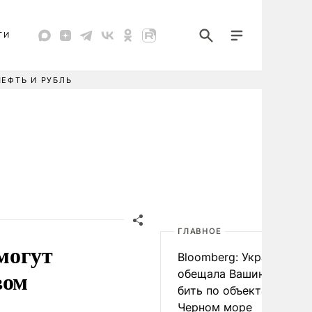
ТИ
НЕФТЬ И РУБЛЬ
ГЛАВНОЕ
могут
Bloomberg: Украина
вом
обещала Вашингтону не
бить по объектам КТК в
Черном море