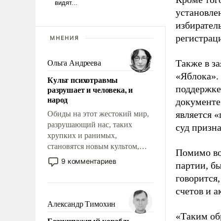
установле
избиратель
регистрац
МНЕНИЯ
Также в з
Ольга Андреева
«Яблока».
Культ психотравмы
поддержке
разрушает и человека, и
народ
документе
является 
Обиды на этот жестокий мир,
разрушающий нас, таких
суд призн
хрупких и ранимых,
становятся новым культом,
Помимо во
постепенно вытесняя и
9 комментариев
партии, б
отменяя традиционное
говорится,
требование к человеку – быть
мужественным и твердым под
счетов и 
ударами судьбы, брать на себя
Александр Тимохин
ответственность, помогать
«Таким об
Безэкипажный корабль –