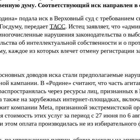
венную думу. Соответствующий иск направлен в с
одина» подала иск в Верховный суд с требованием с
 Госдуму, передает
ТАСС
. Истец заявляет, что «адм
многочисленные нарушения законодательства о выбор
ельства об интеллектуальной собственности и о про
му, каждое из которых влечет отмену регистрации 
основных доводов иска стали предполагаемые нару
ной кампании. В «Родине» считают, что часть агит
распространялась через ресурсы лиц, признанных 
 а также на зарубежных интернет-площадках, включа
жит компании Meta, признанной экстремистской ор
 стоимость этих услуг за период с 27 июня по 6 ав
и этом оплата производилась не из избирательного 
о, по утверждению партии, общие расходы на агит