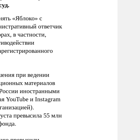
уд.
нять «Яблоко» с
инистративный ответчик
ах, в частности,
тиводействии
зарегистрированного
шения при ведении
ационных материалов
в России иностранными
я YouTube и Instagram
ганизацией).
густа превысила 55 млн
фонда.
ацию превысили