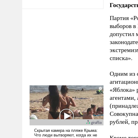
Государст
Партия «Р
выборов в
допустил 
законодат
экстремиз
списка».
Одним из 
агитацион
«Яблока» 
агентами,
(принадле
Совокупная
рублей, пр
Кроме тог