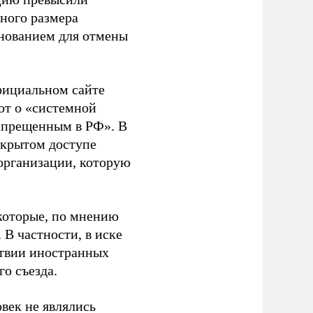
ного размера
основанием для отмены
фициальном сайте
ют о «системной
апрещенным в РФ». В
ткрытом доступе
организации, которую
которые, по мнению
В частности, в иске
тствии иностранных
о съезда.
век не являлись