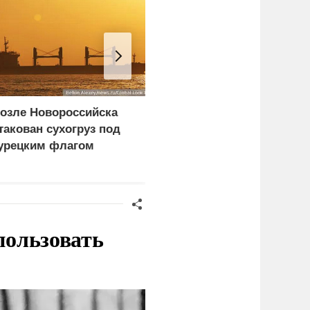
озле Новороссийска
Минтруд предложил
такован сухогруз под
расширить список
урецким флагом
получателей двух
пенсий
пользовать