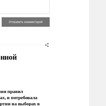
онной
ния правил
ах, и потребовала
ртии на выборах в