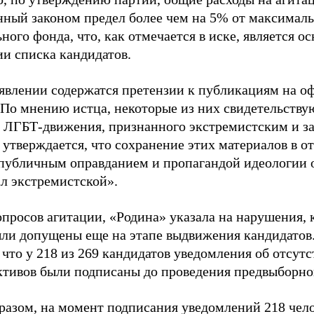
нный законом предел более чем на 5% от максималь
ного фонда, что, как отмечается в иске, является 
ии списка кандидатов.
аявлении содержатся претензии к публикациям на о
 По мнению истца, некоторые из них свидетельству
 ЛГБТ-движения, признанного экстремистским и з
 утверждается, что сохранение этих материалов в о
«публичным оправданием и пропагандой идеологии 
ал экстремистской».
просов агитации, «Родина» указала на нарушения, 
ыли допущены еще на этапе выдвижения кандидатов. 
 что у 218 из 269 кандидатов уведомления об отсу
активов были подписаны до проведения предвыборног
разом, на момент подписания уведомлений 218 чело