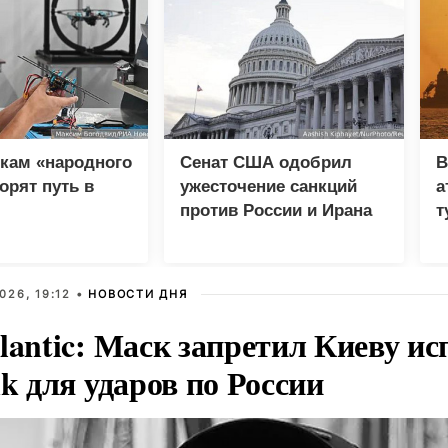
кам «народного
Сенат США одобрил
В
орят путь в
ужесточение санкций
а
против России и Ирана
т
026, 19:12 •
НОВОСТИ ДНЯ
lantic: Маск запретил Киеву ис
nk для ударов по России