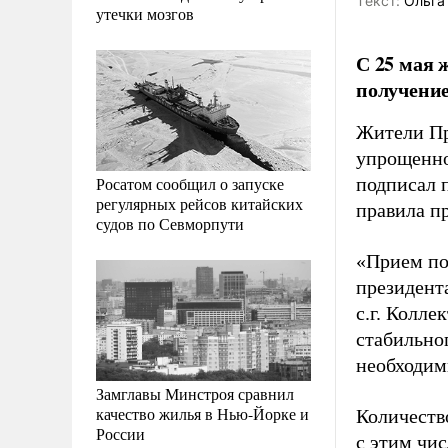
Tекст:
Ольга
утечки мозгов
С 25 мая 
получение
Жители Пр
упрощенно
Росатом сообщил о запуске
подписал 
регулярных рейсов китайских
правила п
судов по Севморпути
«Прием по
президент
с.г. Колл
стабильно
необходим
Замглавы Минстроя сравнил
качество жилья в Нью-Йорке и
Количеств
России
с этим чи