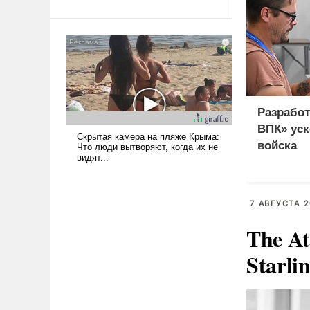
Ираном опустошила
американские арсеналы.
Сложившаяся ситуация
означает многолетний период
уязвимости США, например,
перед Китаем.
Разработ
ВПК» уск
войска
7 АВГУСТА 2
The At
Starli