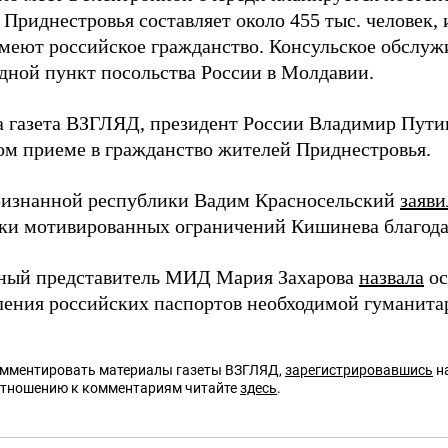
Приднестровья составляет около 455 тыс. человек, 
имеют российское гражданство. Консульское обслуж
здной пункт посольства России в Молдавии.
а газета ВЗГЛЯД, президент России Владимир Пут
м приеме в гражданство жителей Приднестровья.
ризнанной республики Вадим Красносельский
заяви
ки мотивированных ограничений Кишинева благода
ный представитель МИД Мария Захарова
назвала
ос
ления российских паспортов необходимой гуманита
омментировать материалы газеты ВЗГЛЯД,
зарегистрировавшись
на
отношению к комментариям читайте
здесь
.