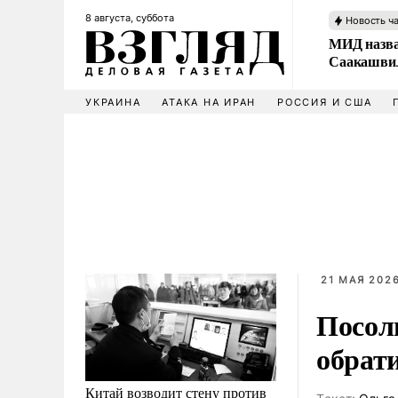
8 августа, суббота
Новость ч
МИД назва
Саакашвил
УКРАИНА
АТАКА НА ИРАН
РОССИЯ И США
21 МАЯ 2026
Посол
обрат
Китай возводит стену против