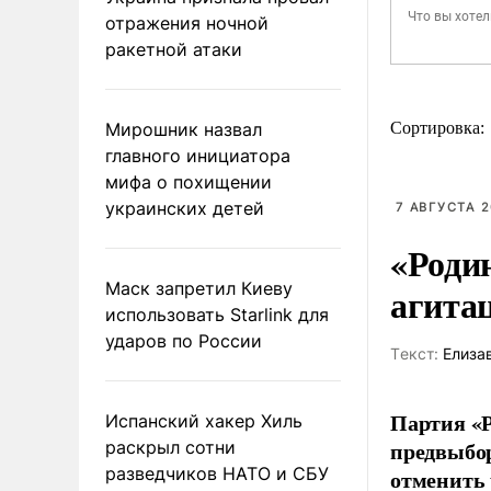
отражения ночной
ракетной атаки
Мирошник назвал
Сортировка:
главного инициатора
мифа о похищении
украинских детей
7 АВГУСТА 2
«Роди
Маск запретил Киеву
агита
использовать Starlink для
ударов по России
Tекст:
Елиза
Партия «Р
Испанский хакер Хиль
предвыбор
раскрыл сотни
разведчиков НАТО и СБУ
отменить 