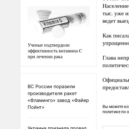
Население 
тыс. уже 
ведет вые
Как писал
упрощенно
Ученые подтвердили
эффективность витамина C
при лечении рака
Глава неп
политичес
Официаль
ВС России поразили
предостав
производителя ракет
«Фламинго» завод «Файер
Пойнт»
Вы можете к
политике по 
Украина признала провал