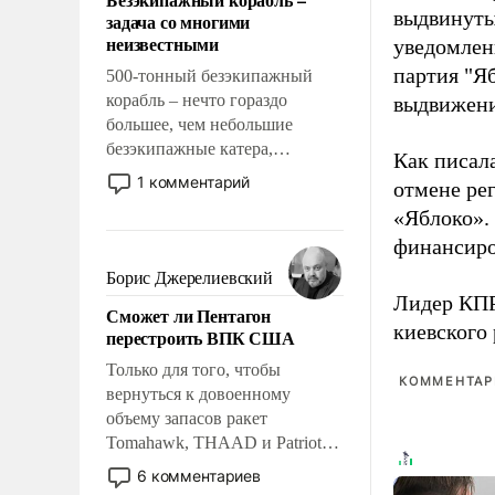
слабым, идти вперед и
выдвинуты
задача со многими
адаптироваться.
неизвестными
уведомлени
партия "Я
500-тонный безэкипажный
корабль – нечто гораздо
выдвижения
большее, чем небольшие
безэкипажные катера,
Как писал
применение которых уже
1 комментарий
отмене ре
стало обыденностью. Задача по
«Яблоко».
созданию такого корабля очень
финансиро
сложна и амбициозна. Однако
и ее реализация радикально
Борис Джерелиевский
поднимет наши боевые
Лидер КП
Сможет ли Пентагон
возможности.
киевского
перестроить ВПК США
Только для того, чтобы
КОММЕНТАРИ
вернуться к довоенному
объему запасов ракет
Tomahawk, THAAD и Patriot
США потребуется более трех
6 комментариев
лет. Даже небольшая война с