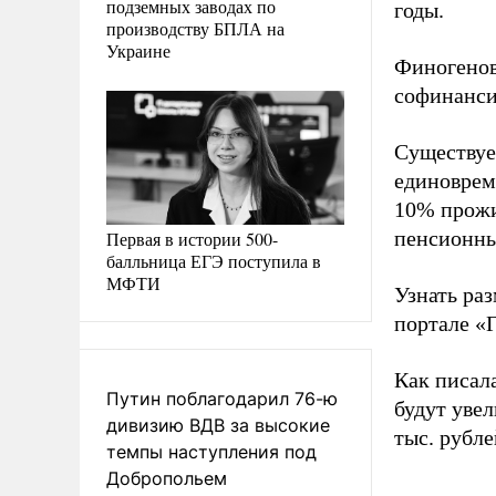
подземных заводах по
годы.
производству БПЛА на
Украине
Финогенов
софинанси
Существуе
единоврем
10% прожи
пенсионны
Первая в истории 500-
балльница ЕГЭ поступила в
МФТИ
Узнать ра
портале «
Как писал
Путин поблагодарил 76-ю
будут уве
дивизию ВДВ за высокие
тыс. рубл
темпы наступления под
Добропольем