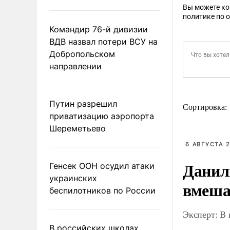
Вы можете к
политике по 
Командир 76-й дивизии
ВДВ назвал потери ВСУ на
Добропольском
направлении
Путин разрешил
Сортировка:
приватизацию аэропорта
Шереметьево
6 АВГУСТА 2
Данил
Генсек ООН осудил атаки
украинских
вмеша
беспилотников по России
Эксперт: В
В российских школах