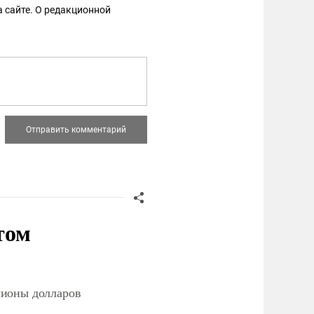
 сайте. О редакционной
том
лионы долларов