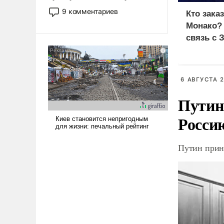
двигаемся по пути
9 комментариев
Кто зака
революционных изменений.
Монако?
То, что несколько лет назад
связь с 
было образом для
псевдонаучной фантастики,
стало всерьез обсуждаемой
идеей.
6 АВГУСТА 2
Путин
Росси
Путин прин