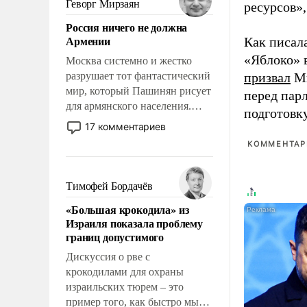
Геворг Мирзаян
ресурсов»,
означает многолетний период
Россия ничего не должна
уязвимости США, например,
Армении
Как писал
перед Китаем.
«Яблоко» 
Москва системно и жестко
разрушает тот фантастический
призвал
Ми
мир, который Пашинян рисует
перед пар
для армянского населения.
подготовк
Мир, где политические
17 комментариев
прожекты будут безусловно
КОММЕНТАРИ
оплачиваться за счет
российских
налогоплательщиков и где
Тимофей Бордачёв
Еревану за свои поступки не
«Большая крокодила» из
нужно отвечать.
Израиля показала проблему
границ допустимого
Дискуссия о рве с
крокодилами для охраны
израильских тюрем – это
пример того, как быстро мы