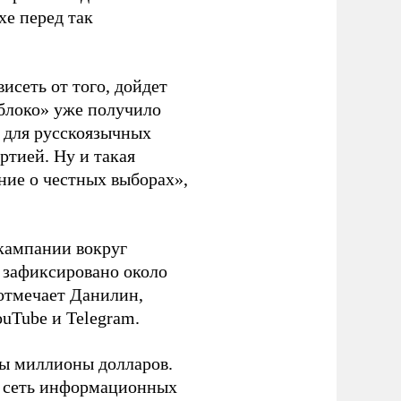
хе перед так
висеть от того, дойдет
блоко» уже получило
а для русскоязычных
ртией. Ну и такая
ние о честных выборах»,
кампании вокруг
о зафиксировано около
 отмечает Данилин,
ouTube и Telegram.
ны миллионы долларов.
ю сеть информационных