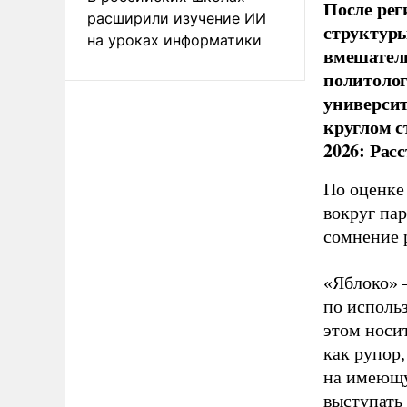
После рег
расширили изучение ИИ
структуры
на уроках информатики
вмешатель
политолог
универси
круглом с
2026: Рас
По оценке
вокруг па
сомнение 
«Яблоко» 
по исполь
этом носи
как рупор
на имеющу
выступать