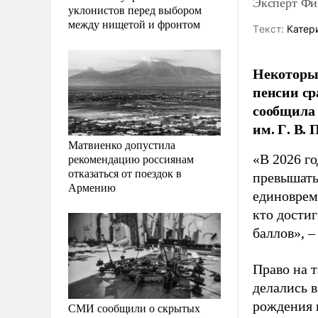
Эксперт Фи
уклонистов перед выбором
между нищетой и фронтом
Tекст:
Катер
Некоторые
пенсии ср
сообщила
им. Г. В.
Матвиенко допустила
рекомендацию россиянам
«В 2026 г
отказаться от поездок в
превышать
Армению
единоврем
кто дости
баллов», –
Право на т
делались в
рождения 
СМИ сообщили о скрытых