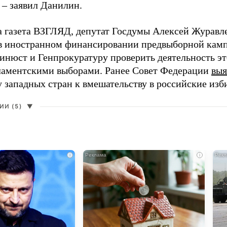
 – заявил Данилин.
а газета ВЗГЛЯД, депутат Госдумы Алексей Журавл
в иностранном финансировании предвыборной кам
нюст и Генпрокуратуру проверить деятельность э
ламентскими выборами. Ранее Совет Федерации
выя
у западных стран к вмешательству в российские изб
И (5)
▼
i
i