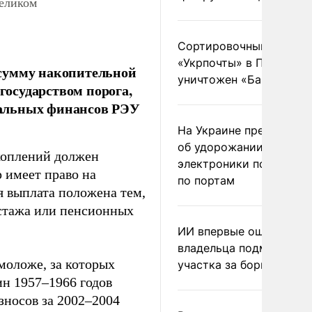
целиком
Сортировочный пункт
«Укрпочты» в Павлогра
 сумму накопительной
уничтожен «Бандероль
 государством порога,
пальных финансов РЭУ
На Украине предупреди
об удорожании китайс
коплений должен
электроники после уда
 имеет право на
по портам
я выплата положена тем,
 стажа или пенсионных
ИИ впервые оштрафова
владельца подмосковн
 моложе, за которых
участка за борщевик
ин 1957–1966 годов
зносов за 2002–2004