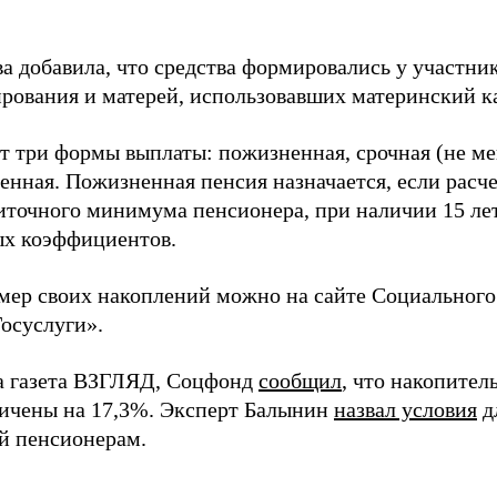
а добавила, что средства формировались у участни
рования и матерей, использовавших материнский к
т три формы выплаты: пожизненная, срочная (не мен
енная. Пожизненная пенсия назначается, если расч
точного минимума пенсионера, при наличии 15 лет
х коэффициентов.
змер своих накоплений можно на сайте Социального
Госуслуги».
а газета ВЗГЛЯД, Соцфонд
сообщил
, что накопител
личены на 17,3%. Эксперт Балынин
назвал условия
д
ей пенсионерам.