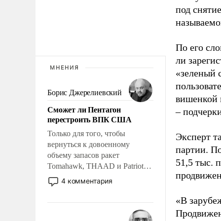
под снятие
называемо
По его сло
ли зареги
МНЕНИЯ
«зеленый 
пользовате
Борис Джерелиевский
вишенкой 
Сможет ли Пентагон
– подчерк
перестроить ВПК США
Только для того, чтобы
Эксперт т
вернуться к довоенному
партии. П
объему запасов ракет
51,5 тыс.
Tomahawk, THAAD и Patriot
продвижени
США потребуется более трех
4 комментария
лет. Даже небольшая война с
Ираном опустошила
«В зарубе
американские арсеналы.
Продвижен
Сложившаяся ситуация