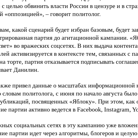
 с целью обвинить власти России в цензуре и в стра
й «оппозицией», – говорит политолог.
вам, какой сценарий будет избран базовым, будет за
стрированная партия до агитационной кампании. «Я
свет» во вражеских соцсетях. В них выдача контент
лей активизируется в контексте тем, связанных с па
на торте, партия отказывается подписывать соглаше
ивает Данилин.
акже привел данные о масштабах информационной 
о словам политолога, с июня по начало августа был
 публикаций, посвященных «Яблоку». При этом, как
е партии активно ведется в Facebook, Instagram, Y
жных социальных сетях в эту кампанию уже вложе
ие партии идет через алгоритмы, блогеров и целу