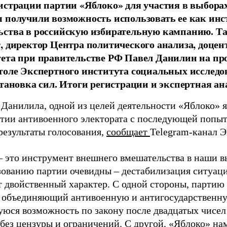
истрации партии «Яблоко» для участия в выбора
 получили возможность использовать ее как ин
ства в российскую избирательную кампанию. Та
, директор Центра политического анализа, доце
тета при правительстве РФ Павел Данилин на п
толе Экспертного института социальных исслед
становка сил. Итоги регистрации и экспертная ан
 Данилила, одной из целей деятельности «Яблоко» 
ртии антивоенного электората с последующей попыт
результаты голосования,
сообщает
Telegram-канал 
– это инструмент внешнего вмешательства в наши в
зованию партии очевидны – дестабилизация ситуаци
т двойственный характер. С одной стороны, партию
, объединяющий антивоенную и антигосударственну
юся возможность по закону после двадцатых чисел
 без цензуры и ограничений. С другой, «Яблоко» н