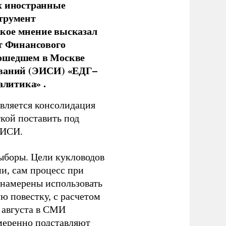
х иностранные
струмент
кое мнение высказал
нт Финансового
рошедшем в Москве
ований (ЭИСИ) «ЕДГ–
алитика» .
является консолидация
кой поставить под
ЭИСИ.
ыборы. Цели кукловодов
и, сам процесс при
 намерены использовать
ю повестку, с расчетом
 августа в СМИ
амеренно подставляют