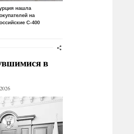
урция нашла
Россия больше не буде
окупателей на
церемониться - теперь
оссийские C-400
это законная цель в
Германии
нувшимися в
2026