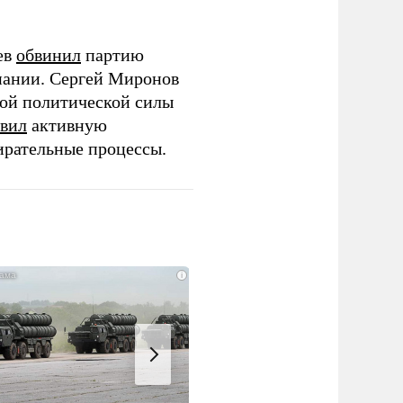
ев
обвинил
партию
пании. Сергей Миронов
той политической силы
вил
активную
ирательные процессы.
i