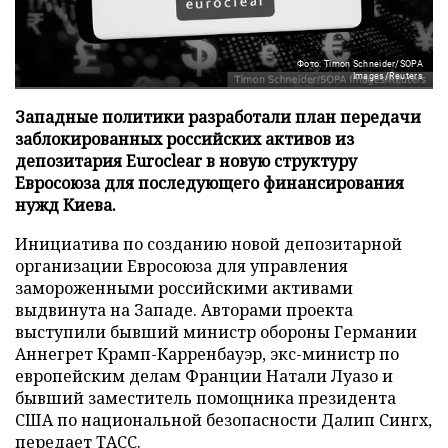
Фото: Timon Schneider/SOPA
Images/Reuters
Западные политики разработали план передачи
заблокированных российских активов из
депозитария Euroclear в новую структуру
Евросоюза для последующего финансирования
нужд Киева.
Инициатива по созданию новой депозитарной
организации Евросоюза для управления
замороженными российскими активами
выдвинута на Западе. Авторами проекта
выступили бывший министр обороны Германии
Аннегрет Крамп-Карренбауэр, экс-министр по
европейским делам Франции Натали Луазо и
бывший заместитель помощника президента
США по национальной безопасности Далип Сингх,
передает
ТАСС
.