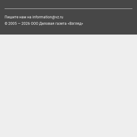
Пишите нам на
information@vz.ru
© 2005 — 2026 ООО Деловая газета «Взгляд»