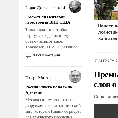
мужественным и твердым под
ударами судьбы, брать на себя
Борис Джерелиевский
ответственность, помогать
Сможет ли Пентагон
слабым, идти вперед и
перестроить ВПК США
адаптироваться.
Нанесен
Только для того, чтобы
логистик
вернуться к довоенному
Харьковс
объему запасов ракет
Днепроп
Tomahawk, THAAD и Patriot
областя
США потребуется более трех
4 комментария
лет. Даже небольшая война с
7 АВГУСТА 2
Ираном опустошила
Премь
американские арсеналы.
Сложившаяся ситуация
Геворг Мирзаян
слов о
означает многолетний период
Россия ничего не должна
уязвимости США, например,
Армении
перед Китаем.
Синкявичюс
Москва системно и жестко
разрушает тот фантастический
мир, который Пашинян рисует
для армянского населения.