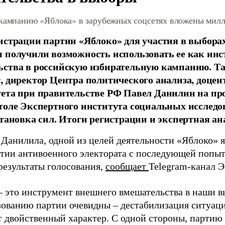
 кампанию «Яблока» в зарубежных соцсетях вложены мил
истрации партии «Яблоко» для участия в выбора
 получили возможность использовать ее как ин
ства в российскую избирательную кампанию. Та
, директор Центра политического анализа, доце
тета при правительстве РФ Павел Данилин на п
толе Экспертного института социальных исслед
становка сил. Итоги регистрации и экспертная ан
 Данилила, одной из целей деятельности «Яблоко» 
ртии антивоенного электората с последующей попыт
результаты голосования,
сообщает
Telegram-канал 
– это инструмент внешнего вмешательства в наши в
зованию партии очевидны – дестабилизация ситуаци
т двойственный характер. С одной стороны, партию