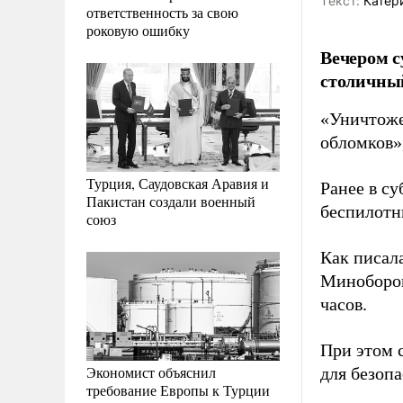
Tекст:
Катер
ответственность за свою
роковую ошибку
Вечером с
столичный
«Уничтоже
обломков»
Турция, Саудовская Аравия и
Ранее в су
Пакистан создали военный
беспилотн
союз
Как писал
Миноборо
часов.
При этом 
Экономист объяснил
для безопа
требование Европы к Турции