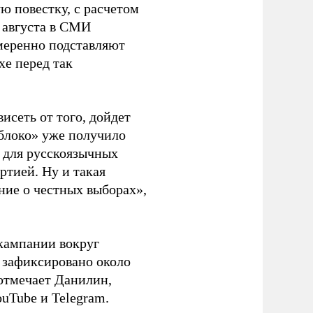
ю повестку, с расчетом
 августа в СМИ
амеренно подставляют
хе перед так
висеть от того, дойдет
блоко» уже получило
а для русскоязычных
ртией. Ну и такая
ние о честных выборах»,
кампании вокруг
о зафиксировано около
 отмечает Данилин,
ouTube и Telegram.