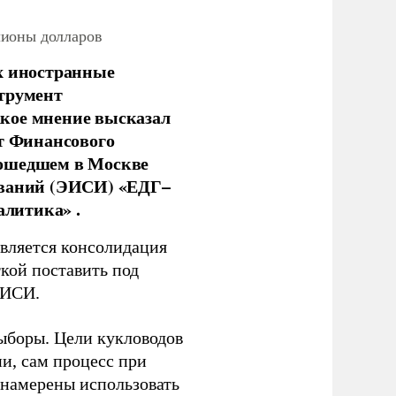
лионы долларов
х иностранные
струмент
кое мнение высказал
нт Финансового
рошедшем в Москве
ований (ЭИСИ) «ЕДГ–
алитика» .
является консолидация
кой поставить под
ЭИСИ.
ыборы. Цели кукловодов
и, сам процесс при
 намерены использовать