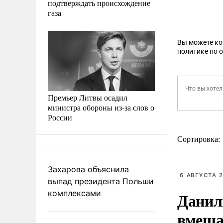
подтверждать происхождение
газа
Вы можете к
политике по 
Премьер Литвы осадил
министра обороны из-за слов о
России
Сортировка:
Захарова объяснила
6 АВГУСТА 2
выпад президента Польши
комплексами
Данил
вмеша