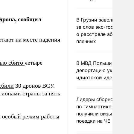
дрона, сообщил
В Грузии завели дело и
за слов экс-госминист
о расстреле абхазских
тают на месте падения
пленных
ло сбито
четыре
В МВД Польши назвали
депортацию украинцев
идиотской идеей
сбили
30 дронов ВСУ.
гионами страны за пять
Лидеры сборной Росси
по гимнастике не
получили визы для
и особый режим работы
поездки на ЧЕ