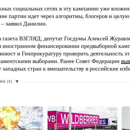
жных социальных сетях в эту кампанию уже вложе
ие партии идет через алгоритмы, блогеров и целу
 – заявил Данилин.
а газета ВЗГЛЯД, депутат Госдумы Алексей Журавл
в иностранном финансировании предвыборной кам
нюст и Генпрокуратуру проверить деятельность э
ламентскими выборами. Ранее Совет Федерации
выя
у западных стран к вмешательству в российские изб
И (5)
▼