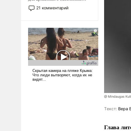
Мир, где политические
21 комментарий
прожекты будут безусловно
оплачиваться за счет
российских
налогоплательщиков и где
Еревану за свои поступки не
нужно отвечать.
@ Mindaugas Kul
Tекст:
Вера 
Глава лит