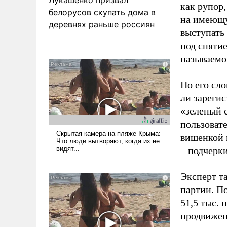
как рупор
белорусов скупать дома в
на имеющу
деревнях раньше россиян
выступать
под снятие
называемо
По его сло
ли зареги
«зеленый 
пользовате
вишенкой 
– подчерк
Эксперт т
партии. П
51,5 тыс.
продвижени