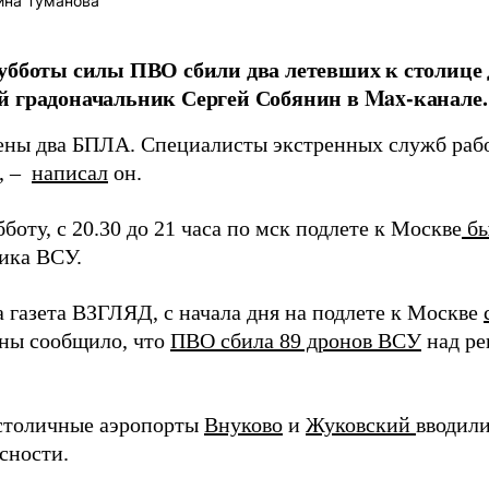
ина Туманова
убботы силы ПВО сбили два летевших к столице 
 градоначальник Сергей Собянин в Max-канале.
ны два БПЛА. Специалисты экстренных служб рабо
, –
написал
он.
бботу, с 20.30 до 21 часа по мск подлете к Москве
бы
ика ВСУ.
а газета ВЗГЛЯД, с начала дня на подлете к Москве
ны сообщило, что
ПВО сбила 89 дронов ВСУ
над ре
столичные аэропорты
Внуково
и
Жуковский
вводил
сности.