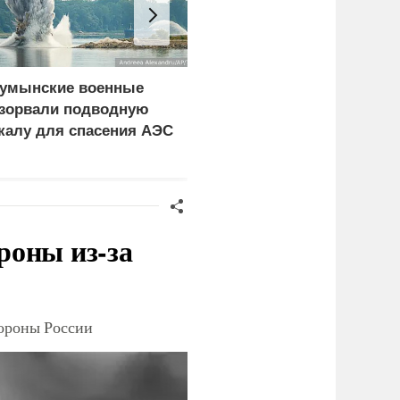
умынские военные
Бойцы бригады «Варяг
зорвали подводную
уничтожили АЗС и
калу для спасения АЭС
цистерны с ГСМ ВСУ
роны из-за
тороны России