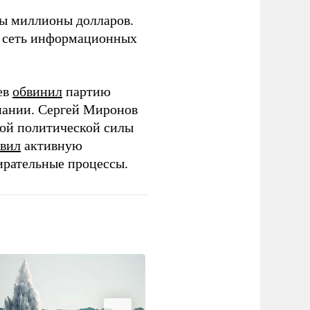
ны миллионы долларов.
ю сеть информационных
ев
обвинил
партию
пании. Сергей Миронов
той политической силы
вил
активную
ирательные процессы.