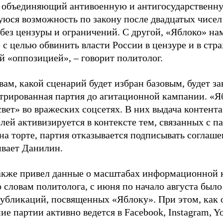
, объединяющий антивоенную и антигосударственну
юся возможность по закону после двадцатых чисел
 без цензуры и ограничений. С другой, «Яблоко» н
 с целью обвинить власти России в цензуре и в стра
й «оппозицией», – говорит политолог.
вам, какой сценарий будет избран базовым, будет за
стрированная партия до агитационной кампании. «Я
свет» во вражеских соцсетях. В них выдача контент
лей активизируется в контексте тем, связанных с па
на торте, партия отказывается подписывать соглаше
ивает Данилин.
акже привел данные о масштабах информационной 
о словам политолога, с июня по начало августа был
 публикаций, посвященных «Яблоку». При этом, как
е партии активно ведется в Facebook, Instagram, Y