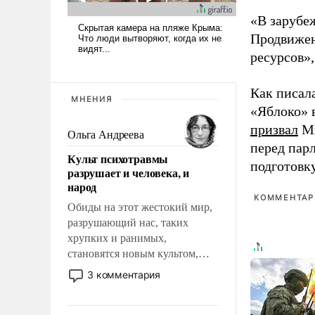
«В зарубе
Продвижен
ресурсов»,
Как писал
МНЕНИЯ
«Яблоко» 
призвал
Ми
Ольга Андреева
перед пар
Культ психотравмы
подготовк
разрушает и человека, и
народ
КОММЕНТАРИ
Обиды на этот жестокий мир,
разрушающий нас, таких
хрупких и ранимых,
становятся новым культом,
постепенно вытесняя и
3 комментария
отменяя традиционное
требование к человеку – быть