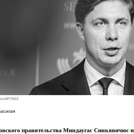
bis/AP/TASS
Басилая
овского правительства Миндаугас Синкявичюс не