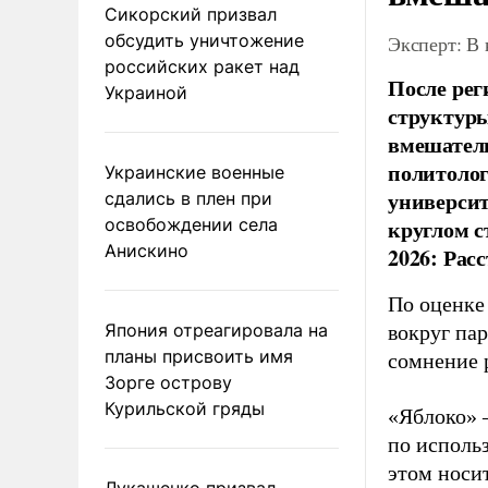
Сикорский призвал
обсудить уничтожение
Эксперт: В
российских ракет над
После рег
Украиной
структуры
вмешатель
политолог
Украинские военные
универси
сдались в плен при
освобождении села
круглом с
Анискино
2026: Рас
По оценке
Япония отреагировала на
вокруг па
планы присвоить имя
сомнение 
Зорге острову
Курильской гряды
«Яблоко» 
по исполь
этом носи
Лукашенко призвал