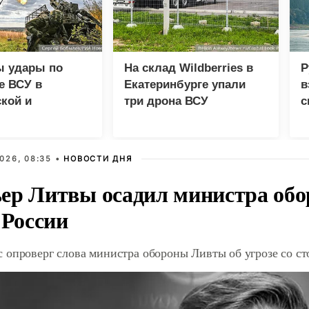
ы удары по
На склад Wildberries в
Р
е ВСУ в
Екатеринбурге упали
в
кой и
три дрона ВСУ
с
етровской
х
026, 08:35 •
НОВОСТИ ДНЯ
ер Литвы осадил министра обо
 России
 опроверг слова министра обороны Ливты об угрозе со с