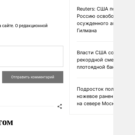
Reuters: США попросил
Россию освободить
осужденного американ
 сайте. О редакционной
Гилмана
Власти США сообщили 
рекордной смертности 
плотоядной бактерии
Подросток получил
ножевое ранение в дра
на севере Москвы
том