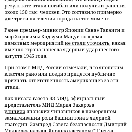
результате атаки погибли или получили ранения
около 150 тыс. человек. Это составило примерно
две трети населения города на тот момент.
Ранее премьер-министр Японии Санаэ Такаити и
мэр Хиросимы Кадзуми Мацуи во время
памятных мероприятий
не стали уточнять
, какая
именно страна нанесла ядерный удар шестого
августа 1945 года.
При этом в МИД России отмечали, что японским
властям рано или поздно придется публично
признать ответственность американцев за эти
атаки.
Как писала газета ВЗГЛЯД, официальный
представитель МИД Мария Захарова
уличила
японских чиновников в намеренном
замалчивании роли Вашингтона в ядерной
трагедии. Зампред Совета безопасности Дмитрий
Медведев
назвал
Японию вассалом CIF из-за