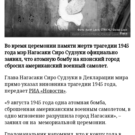
Фото: Keith Levit/STRKHL/Global Look
Press
Во время церемонии памяти жертв трагедии 1945
года мэр Нагасаки Сиро Судзуки официально
заявил, что атомную бомбу на японский город
сбросил американский военный самолет.
Глава Нагасаки Сиро Судзуки в Декларации мира
прямо указал виновника трагедии 1945 года,
передает
РИА «Новости»
.
«9 августа 1945 года одна атомная бомба,
сброшенная американским военным самолетом, в
одно мгновение разрушила город Нагасаки», –
заявил он на мемориальной церемонии.
Градоначальник напомнил, что к концу года в