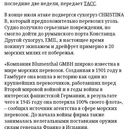
последние две недели, передает
ТАСС
.
В конце июля атаке подвергся сухогруз CHRISTINA
B, который предположительно перевозил уголь.
Судно получило серьезные повреждения, но
смогло дойти до румынского порта Констанца.
Другой сухогруз, EMIL, в настоящее время
покинут экипажем и дрейфует примерно в 20
морских милях от побережья.
«Компания Blumenthal GMBH широко известна в
мире морских перевозок. Созданная в 1901 году в
Гамбурге она вошла в историю как один из
крупнейших перевозчиков, работавших перед
Второй мировой войной и в годы войны в
интересах фашистской Германии, в результате
чего к 1945 году она потеряла 100% своего флота»,
– сообщил источник агентства в сфере морских
перевозок. До начала войны фирма также
занималась нелегальными поставками оружия
силам генерала Франко в Испании.