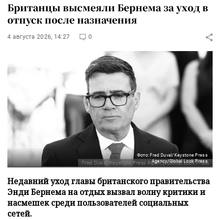
Британцы высмеяли Бернема за уход в
отпуск после назначения
4 августа 2026, 14:27
0
Фото: Fred Duval/Keystone Press
Agency/Global Look Press
Недавний уход главы британского правительства
Энди Бернема на отдых вызвал волну критики и
насмешек среди пользователей социальных
сетей.