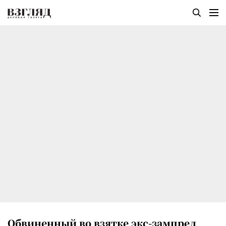
Обвиненный во взятке экс-зампред