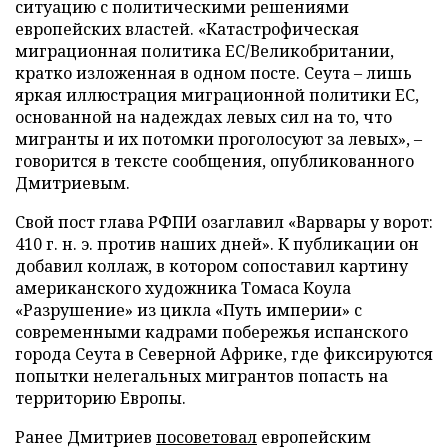
ситуацию с политическими решениями
европейских властей. «Катастрофическая
миграционная политика ЕС/Великобритании,
кратко изложенная в одном посте. Сеута – лишь
яркая иллюстрация миграционной политики ЕС,
основанной на надеждах левых сил на то, что
мигранты и их потомки проголосуют за левых», –
говорится в тексте сообщения, опубликованного
Дмитриевым.
Свой пост глава РФПИ озаглавил «Варвары у ворот:
410 г. н. э. против наших дней». К публикации он
добавил коллаж, в котором сопоставил картину
американского художника Томаса Коула
«Разрушение» из цикла «Путь империи» с
современными кадрами побережья испанского
города Сеута в Северной Африке, где фиксируются
попытки нелегальных мигрантов попасть на
территорию Европы.
Ранее Дмитриев
посоветовал
европейским