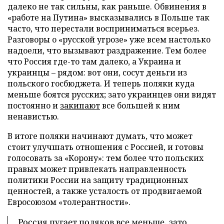
далеко не так сильны, как раньше. Обвинения в
«работе на Путина» высказывались в Польше так
часто, что перестали восприниматься всерьез.
Разговоры о «русской угрозе» уже всем настолько
надоели, что вызывают раздражение. Тем более
что Россия где-то там далеко, а Украина и
украинцы – рядом: вот они, сосут деньги из
польского госбюджета. И теперь поляки куда
меньше боятся русских; зато украинцев они видят
постоянно и
закипают
все большей к ним
ненавистью.
В итоге поляки начинают думать, что может
стоит улучшать отношения с Россией, и готовы
голосовать за «Корону»: тем более что польских
правых может привлекать направленность
политики России на защиту традиционных
ценностей, а также усталость от продвигаемой
Евросоюзом «толерантности».
Россия пугает поляков все меньше, зато