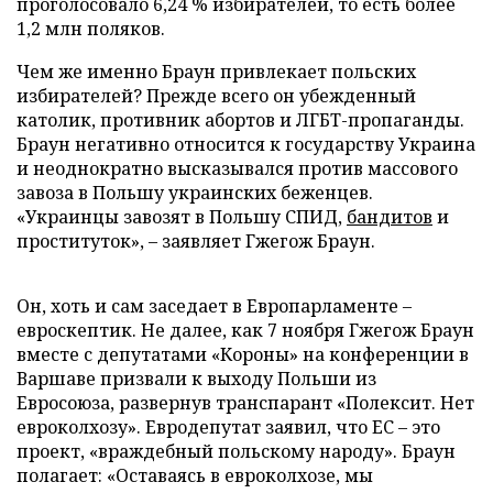
проголосовало 6,24 % избирателей, то есть более
1,2 млн поляков.
Чем же именно Браун привлекает польских
избирателей? Прежде всего он убежденный
католик, противник абортов и ЛГБТ-пропаганды.
Браун негативно относится к государству Украина
и неоднократно высказывался против массового
завоза в Польшу украинских беженцев.
«Украинцы завозят в Польшу СПИД,
бандитов
и
проституток», – заявляет Гжегож Браун.
Он, хоть и сам заседает в Европарламенте –
евроскептик. Не далее, как 7 ноября Гжегож Браун
вместе с депутатами «Короны» на конференции в
Варшаве призвали к выходу Польши из
Евросоюза, развернув транспарант «Полексит. Нет
евроколхозу». Евродепутат заявил, что ЕС – это
проект, «враждебный польскому народу». Браун
полагает: «Оставаясь в евроколхозе, мы