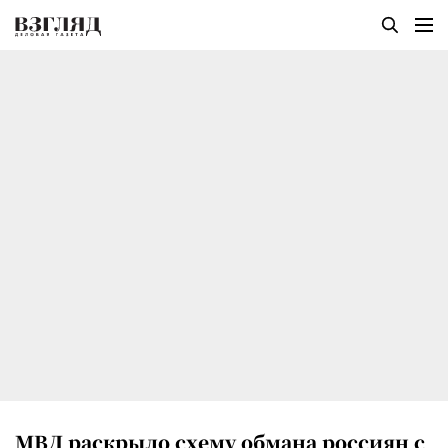
МВД раскрыло схему обмана россиян с