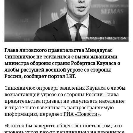
Фото: Mindaugas Kulbis/AP/TASS
Глава литовского правительства Миндаугас
Синкявичюс не согласился с высказываниями
министра обороны страны Робертаса Каунаса о
якобы растущей военной угрозе со стороны
России, сообщает портал LRT.
Синкявичюс опроверг заявления Каунаса о якобы
возрастающей угрозе со стороны России. Глава
правительства призвал не запугивать население
и тщательно взвешивать распространяемую
информацию, передает
РИА «Новости»
.
«Я хотел бы заверить общественность в том, что
уровень угроз как-то кардинально не изменился,