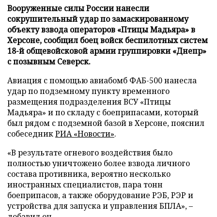
Вооруженные силы России нанесли
сокрушительный удар по замаскированному
объекту взвода операторов «Птицы Мадьяра» в
Херсоне, сообщил боец войск беспилотных систем
18-й общевойсковой армии группировки «Днепр»
с позывным Северск.
Авиация с помощью авиабомб ФАБ-500 нанесла
удар по подземному пункту временного
размещения подразделения ВСУ «Птицы
Мадьяра» и по складу с боеприпасами, который
был рядом с подземной базой в Херсоне, пояснил
собеседник
РИА «Новости»
.
«В результате огневого воздействия было
полностью уничтожено более взвода личного
состава противника, вероятно несколько
иностранных специалистов, пара тонн
боеприпасов, а также оборудование РЭБ, РЭР и
устройства для запуска и управления БПЛА», –
добавил он.