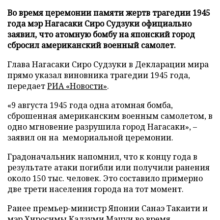
Во время церемонии памяти жертв трагедии 1945
года мэр Нагасаки Сиро Судзуки официально
заявил, что атомную бомбу на японский город
сбросил американский военный самолет.
Глава Нагасаки Сиро Судзуки в Декларации мира
прямо указал виновника трагедии 1945 года,
передает
РИА «Новости»
.
«9 августа 1945 года одна атомная бомба,
сброшенная американским военным самолетом, в
одно мгновение разрушила город Нагасаки», –
заявил он на мемориальной церемонии.
Градоначальник напомнил, что к концу года в
результате атаки погибли или получили ранения
около 150 тыс. человек. Это составило примерно
две трети населения города на тот момент.
Ранее премьер-министр Японии Санаэ Такаити и
мэр Хиросимы Кадзуми Мацуи во время