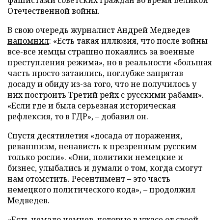
фашистами советских граждан во время Великой
Отечественной войны.
В свою очередь журналист Андрей Медведев
напомнил
: «Есть такая иллюзия, что после войны
все-все немцы страшно покаялись за военные
преступления режима», но в реальности «большая
часть просто затаились, поглубже запрятав
досаду и обиду из-за того, что не получилось у
них построить Третий рейх с русскими рабами».
«Если где и была серьезная историческая
рефлексия, то в ГДР», – добавил он.
Спустя десятилетия «досада от поражения,
реваншизм, ненависть к презренным русским
только росли». «Они, политики немецкие и
бизнес, улыбались и думали о том, когда смогут
нам отомстить. Ресентимент – это часть
немецкого политического кода», – продолжил
Медведев.
«Есть немало немцев, которые в ужасе от своей