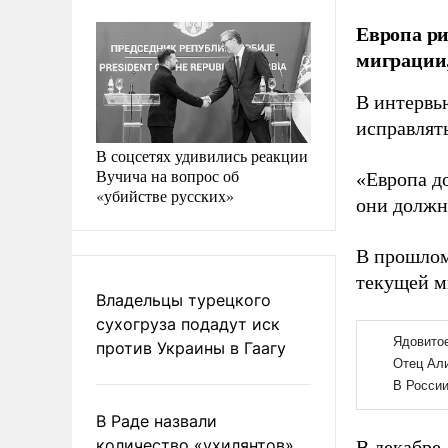
Европа ри
миграции
В интерв
исправлят
В соцсетях удивились реакции
Вучича на вопрос об
«Европа д
«убийстве русских»
они должны
В прошлом
текущей м
Владельцы турецкого
сухогруза подадут иск
против Украины в Гаагу
В Раде назвали
количество «ухилянтов»
В декабре 