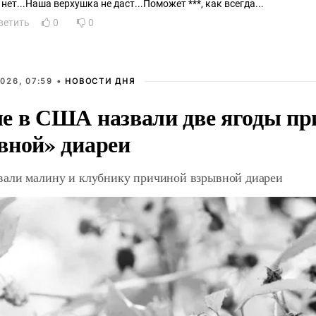
 нет...Наша верхушка не даст...Поможет ***, как всегда...
ветить
0
0
026, 07:59 •
НОВОСТИ ДНЯ
е в США назвали две ягоды пр
вной» диареи
али малину и клубнику причиной взрывной диареи