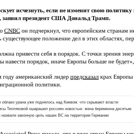
скует исчезнуть, если не изменит свою политику 
, заявил президент США Дональд Трамп.
ью
CNBC
он подчеркнул, что европейским странам н
ь существующее положение дел в этих областях, п
олжна привести себя в порядок. С точки зрения эне
 навести порядок, иначе Европы больше не будет»,
 году американский лидер
предсказал
крах Европы
играционной политики.
Associated Press
писала
, что в ряде стран Европы у