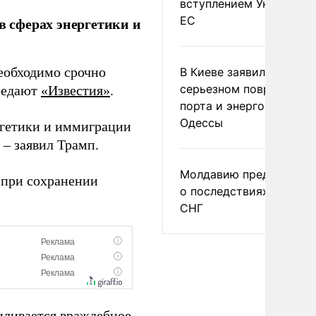
вступлением Украины в
ЕС
в сферах энергетики и
еобходимо срочно
В Киеве заявили о
серьезном повреждени
ередают
«Известия»
.
порта и энергообъекто
Одессы
ргетики и иммиграции
 – заявил Трамп.
Молдавию предупреди
 при сохранении
о последствиях выхода
СНГ
силивается враждебное