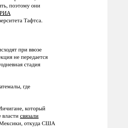
ыть, поэтому они
РИА
ерситета Тафтса.
сходят при ввозе
кция не передается
одневная стадия
атемалы, где
Мичигане, который
е власти
связали
з Мексики, откуда США