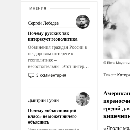
МНЕНИЯ
Сергей Лебедев
Почему русских так
интересует геополитика
Обвинения граждан России в
нездоровом интересе к
геополитике –
@ Elena Mayorova
несостоятельны. Этот интерес
рационален и прагматичен. Он
Tекст:
Катер
3 комментария
обусловлен тысячелетним
опытом выживания в крайне
Американс
непростых условиях и
фундаментальным знанием,
переносчи
Дмитрий Губин
что мировая политика имеет
средой дл
Почему «объясняющий
свойство заявляться на порог
кишечник
класс» не может ничего
нашего дома.
объяснить
«Ягоды ма