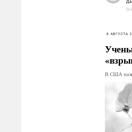
Да
От
8 АВГУСТА 2
Учены
«взры
В США назв