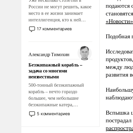
Уже несколько столетий в
подаются 
России не могут решить, какое
становятс
место в ее жизни занимает
интеллигенция, кто к ней
«Новости»
принадлежит, а кого из нее
17 комментариев
исключили с правом
Подобная 
восстановления и без оного. И
чем она отличается от просто
Исследова
образованных людей. Иногда
Александр Тимохин
продуктов
казалось, что эти вопросы
Безэкипажный корабль –
решены раз и навсегда, но –
между люд
задача со многими
нет, не решены.
развития в
неизвестными
500-тонный безэкипажный
Наибольшу
корабль – нечто гораздо
наблюдают
большее, чем небольшие
безэкипажные катера,
применение которых уже
Вспышка ц
5 комментариев
стало обыденностью. Задача по
пострадал
созданию такого корабля очень
распростр
сложна и амбициозна. Однако