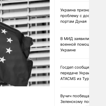
Украина признала
проблему с доступом к
портам Дуная
В МИД заявили о прямо
военной помощи Румы
Украине
Госдеп сообщил о
передаче Украине раке
ATACMS из Турции
Вучич пообещал
Зеленскому помочь со