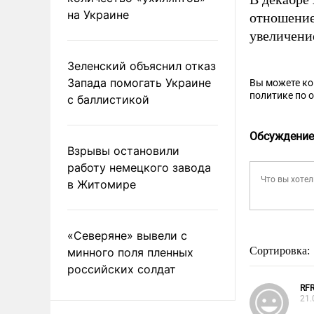
на Украине
отношение
увеличени
Зеленский объяснил отказ
Запада помогать Украине
Вы можете к
политике по 
с баллистикой
Обсуждение
Взрывы остановили
работу немецкого завода
в Житомире
«Северяне» вывели с
Сортировка:
минного поля пленных
российских солдат
RFR
21.