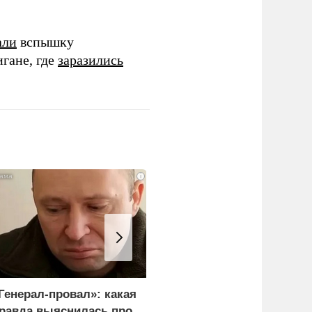
али
вспышку
гане, где
заразились
i
Генерал-провал»: какая
Рубио оправдался за
равда выяснилась про
переговоры с Россией