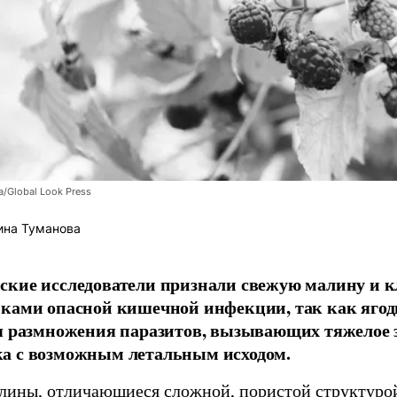
/Global Look Press
ина Туманова
кие исследователи признали свежую малину и 
ками опасной кишечной инфекции, так как ягод
я размножения паразитов, вызывающих тяжелое 
а с возможным летальным исходом.
лины, отличающиеся сложной, пористой структурой