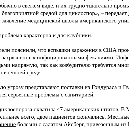
обычно в свежем виде, и их трудно тщательно пром
я благоприятной средой для циклоспор», – передает
заявление медицинской школы американского унив
проблема характерна и для клубники.
тели пояснили, что вспышки заражения в США прои
, загрязненных инфицированными фекалиями. Инфе
ьми напрямую, так как возбудителю требуется мног
о внешней среде.
ю угрозу представляют поставки из Гондураса и Гв
ся серьезные проблемы с санитарией.
иклоспороза охватила 47 американских штатов. В 
 сильнее всего, двое пациентов скончались. Местны
анение
болезни с салатом Айсберг, привезенным и