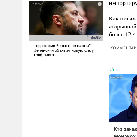
импортиру
и ее реализация радикально
поднимет наши боевые
Как писал
возможности.
«взрывной
более 12,4
КОММЕНТАРИ
Кто зака
Монако?