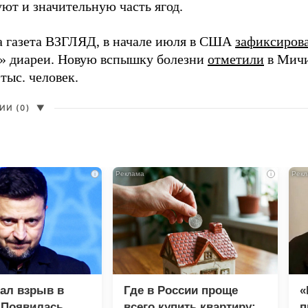
ют и значительную часть ягод.
а газета ВЗГЛЯД, в начале июля в США
зафиксиров
» диареи. Новую вспышку болезни
отметили
в Мичи
 тыс. человек.
И (0)
▼
i
i
зал взрыв в
Где в России проще
«
 Появилась
всего купить квартиру:
п