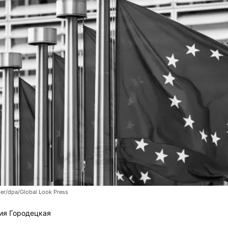
er/dpa/Global Look Press
ия Городецкая