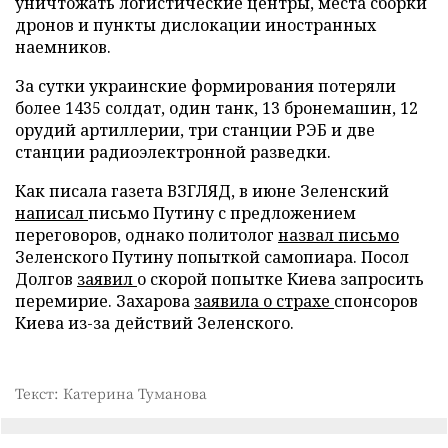
уничтожать логистические центры, места сборки
дронов и пункты дислокации иностранных
наемников.
За сутки украинские формирования потеряли
более 1435 солдат, один танк, 13 бронемашин, 12
орудий артиллерии, три станции РЭБ и две
станции радиоэлектронной разведки.
Как писала газета ВЗГЛЯД, в июне Зеленский
написал
письмо Путину с предложением
переговоров, однако политолог
назвал письмо
Зеленского Путину попыткой самопиара. Посол
Долгов
заявил
о скорой попытке Киева запросить
перемирие. Захарова
заявила о страхе
спонсоров
Киева из-за действий Зеленского.
Текст: Катерина Туманова