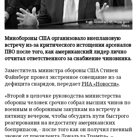
Фото: AdMedia/CNP/Global Look
Press
Минобороны США организовало внеплановую
встречу из-за критического истощения арсеналов
ПВО после того, как американский лидер лично
отчитал ответственного за снабжение чиновника.
Заместитель министра обороны США Стивен
Файнберг провел экстренное совещание из-за
дефицита снарядов, передает
РИА «Новости»
.
«Второй в цепочке руководства министерства
обороны человек срочно собрал высших чинов по
военным и оборонным закупкам на встречу в
пятницу вечером, чтобы обсудить пути быстрого
реагирования на недостатку американских
боеприпасов, - после того как он получил гневный
звонок от президента Дональда Трампа», –