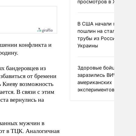
просмотров в X
В США начали пересмо
пошлин на стальные
трубы из России и с
ершении конфликта и
Украины
родину.
ых бандеровцев из
Здоровые бойцы ВСУ
заразились ВИЧ после
збавиться от бремени
американских
ь Киеву возможность
экспериментов
ется. В связи с этим
ста вернулись на
ванных мужчин в
ют в ТЦК. Аналогичная