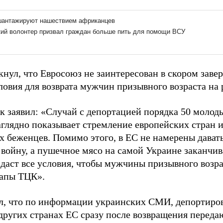
кнул, что Евросоюз не заинтересован в скором зав
ловия для возврата мужчин призывного возраста на 
к заявил: «Случай с депортацией порядка 50 молод
глядно показывает стремление европейских стран и
х беженцев. Помимо этого, в ЕС не намерены дават
войну, а пушечное мясо на самой Украине заканчива
здаст все условия, чтобы мужчины призывного возра
лапы ТЦК».
л, что по информации украинских СМИ, депортиро
других странах ЕС сразу после возвращения переда