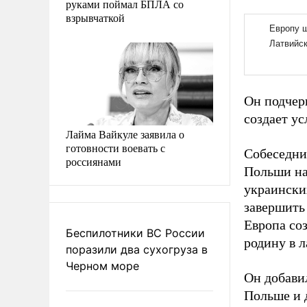
руками поймал БПЛА со
взрывчаткой
Он подчер
создает ус
Лайма Вайкуле заявила о
готовности воевать с
Собеседни
россиянами
Польши на
украински
завершить 
Европа со
Беспилотники ВС России
родину в 
поразили два сухогруза в
Черном море
Он добави
Польше и 