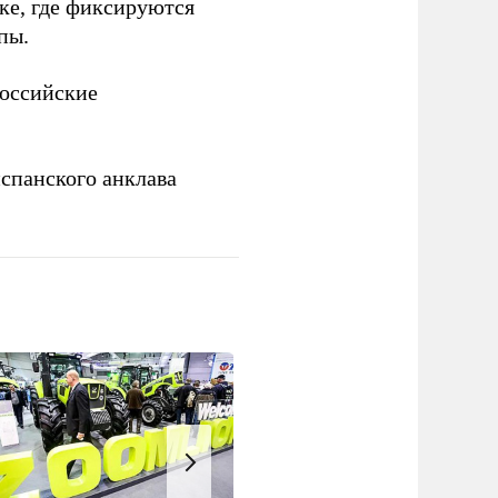
ке, где фиксируются
пы.
российские
спанского анклава