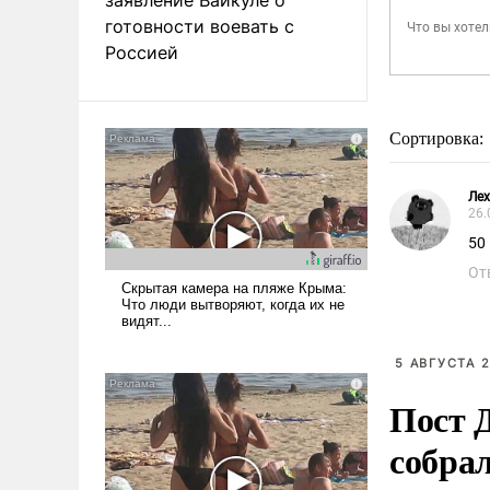
готовности воевать с
Россией
Сортировка:
Лех
26.
50
От
5 АВГУСТА 2
Пост 
собра