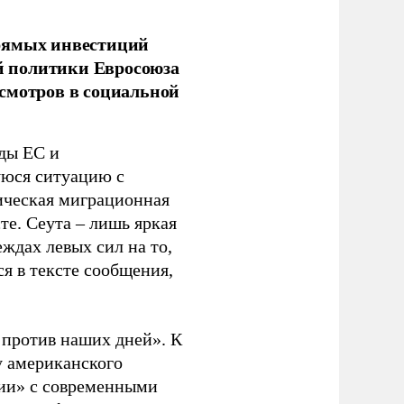
прямых инвестиций
й политики Евросоюза
смотров в социальной
ды ЕС и
уюся ситуацию с
ическая миграционная
те. Сеута – лишь яркая
ждах левых сил на то,
я в тексте сообщения,
. против наших дней». К
у американского
рии» с современными