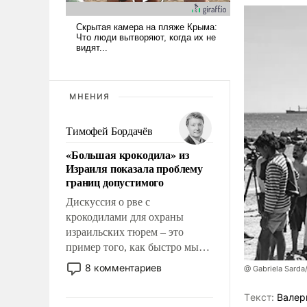
МНЕНИЯ
Тимофей Бордачёв
«Большая крокодила» из
Израиля показала проблему
границ допустимого
Дискуссия о рве с
крокодилами для охраны
израильских тюрем – это
пример того, как быстро мы
двигаемся по пути
8 комментариев
@ Gabriela Sarda
революционных изменений.
То, что несколько лет назад
Tекст:
Валер