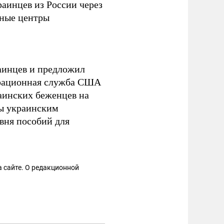
раинцев из России через
ьные центры
аинцев и предложил
грационная служба США
аинских беженцев на
ы украинским
вня пособий для
 сайте. О редакционной