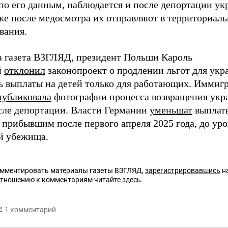
по его данным, наблюдается и после депортации ук
же после медосмотра их отправляют в территориал
вания.
а газета ВЗГЛЯД, президент Польши Кароль
й
отклонил
законопроект о продлении льгот для укр
ь выплаты на детей только для работающих. Имми
публиковала
фотографии процесса возвращения укр
сле депортации. Власти Германии
уменьшат
выплат
 прибывшим после первого апреля 2025 года, до уро
й убежища.
омментировать материалы газеты ВЗГЛЯД,
зарегистрировавшись
на
отношению к комментариям читайте
здесь
.
:
1
комментарий