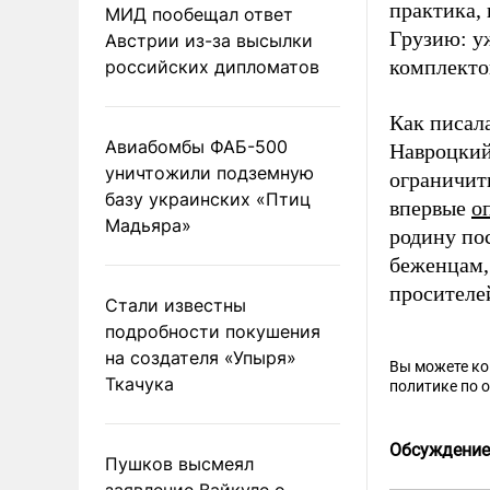
практика, 
МИД пообещал ответ
Грузию: у
Австрии из-за высылки
комплекто
российских дипломатов
Как писал
Авиабомбы ФАБ-500
Навроцки
уничтожили подземную
ограничит
базу украинских «Птиц
впервые
о
Мадьяра»
родину по
беженцам,
просителе
Стали известны
подробности покушения
на создателя «Упыря»
Вы можете к
Ткачука
политике по 
Обсуждение
Пушков высмеял
заявление Вайкуле о