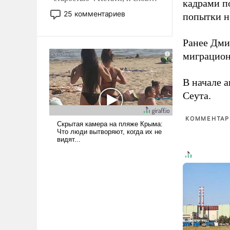
кадрами п
то это уже стараются не
25 комментариев
попытки н
использовать – так же, как
«бабка», «дед», – хотя бы в
Ранее Дм
образованной среде, потому
что оно уже несет негативные
миграцион
коннотации.
В начале 
Сеута.
КОММЕНТАРИ