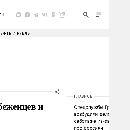
ТИ
НЕФТЬ И РУБЛЬ
ГЛАВНОЕ
беженцев и
Спецслужбы Грузии
возбудили дело о
саботаже из-за фейков
про россиян