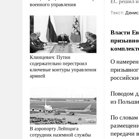
ЕС решил и
военного управления
Tекст:
Денис
Власти Е
призывног
комплект
Клинцевич: Путин
О намерен
содержательно перестроил
ключевые контуры управления
призывног
армией
российски
Поводом д
из Польши
По словам
размещени
В аэропорту Лейпцига
передачи 
сотрудник наземной службы