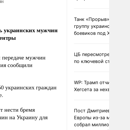
ин
Танк «Прорыв» уничто
группу украинских
ть украинских мужчин
боевиков под Харьково
центры
ЦБ пересмотрел прогно
и передаче мужчин
по ключевой ставке
ния сообщили
WP: Трамп отчитал
50 украинских граждан
Хегсета за нехватку ра
е.
т нести бремя
Пост Дмитриева о гибе
чин на Украину для
Европы из-за мигранто
собрал миллион