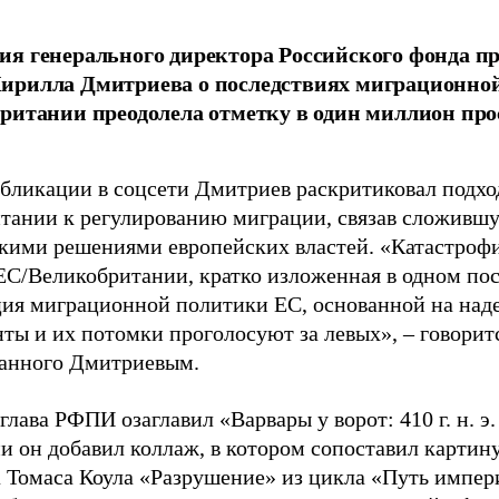
я генерального директора Российского фонда 
ирилла Дмитриева о последствиях миграционно
ритании преодолела отметку в один миллион про
убликации в соцсети Дмитриев раскритиковал подхо
тании к регулированию миграции, связав сложивш
кими решениями европейских властей. «Катастроф
ЕС/Великобритании, кратко изложенная в одном пос
ия миграционной политики ЕС, основанной на наде
ты и их потомки проголосуют за левых», – говоритс
анного Дмитриевым.
глава РФПИ озаглавил «Варвары у ворот: 410 г. н. э
и он добавил коллаж, в котором сопоставил картин
 Томаса Коула «Разрушение» из цикла «Путь импе