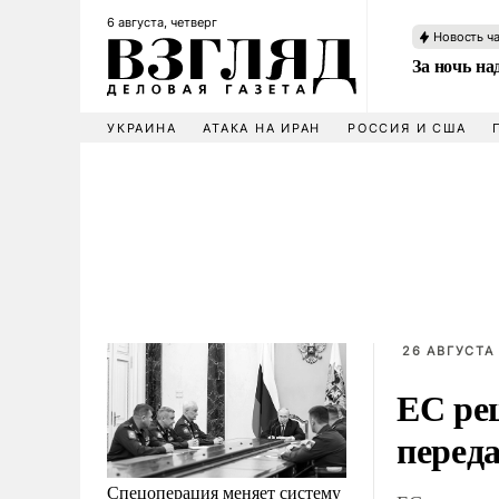
6 августа, четверг
Новость ч
За ночь н
УКРАИНА
АТАКА НА ИРАН
РОССИЯ И США
26 АВГУСТА 
ЕС ре
перед
Спецоперация меняет систему