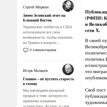
было образом для
псевдонаучной фантастики,
Сергей Миркин
Публикаци
стало всерьез обсуждаемой
Зачем Зеленский лезет на
идеей.
(РФПИ) К
Ближний Восток
и Великоб
Украинские лоббисты в США
сети X.
использовали все свои
возможности, чтобы повлиять
В своей п
на Трампа в вопросе
Великобри
предоставления вооружений
0 комментариев
политичес
своим нанимателям. Вероятно,
кому-то из тех, кто
политика 
консультирует Киев, пришла в
иллюстрац
голову мысль: хорошо бы
Игорь Мальцев
что мигран
продемонстрировать, что
опубликов
Главное – не пустить старость
Украина вступила в
в голову
вооруженное противостояние
Свой пост 
с Ираном.
Мы наблюдаем реальный
публикаци
прорыв в теме, которую по
привычке называем
художника
«старостью». Кстати, и слово-