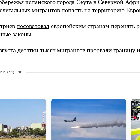
обережья испанского города Сеута в Северной Афри
елегальных мигрантов попасть на территорию Евро
итриев
посоветовал
европейским странам перенять 
ные законы.
августа десятки тысяч мигрантов
прорвали
границу и
И (11)
▼