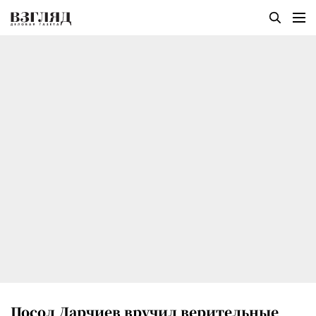
Посол Дарчиев вручил верительные