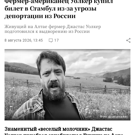
Фермер-американец Уолкер купил
билет в Стамбул из-за угрозы
депортации из России
Живущий на Алтае фермер Джастас Уолкер
подготовился к выдворению из России
8 августа 2026, 13:45
17
Фото: @justuswalker
Знаменитый «веселый молочник» Джастас